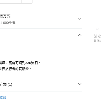
送方式
1,000免運
清除
紀錄
次付款
期付款
0 利率 每期
NT$780
21家銀行
煤煙，亮度可調到330流明。
0 利率 每期
NT$390
21家銀行
庫商業銀行
第一商業銀行
世界旅行者的瓦斯燈。
業銀行
彰化商業銀行
庫商業銀行
第一商業銀行
付款
業儲蓄銀行
台北富邦商業銀行
業銀行
彰化商業銀行
華商業銀行
兆豐國際商業銀行
類 (1)
業儲蓄銀行
台北富邦商業銀行
小企業銀行
台中商業銀行
華商業銀行
兆豐國際商業銀行
台灣）商業銀行
華泰商業銀行
 專區
┌ 營燈
小企業銀行
台中商業銀行
客服
業銀行
遠東國際商業銀行
台灣）商業銀行
華泰商業銀行
業銀行
永豐商業銀行
業銀行
遠東國際商業銀行