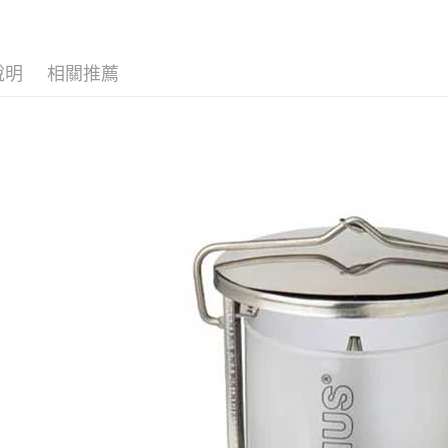
玉山商
元大商
悠遊付
台新國
玉山商
台灣樂
台新國
Google Pa
說明
相關推薦
台灣樂
全盈+PAY
AFTEE先
相關說明
【關於「A
AFTEE
便利好安
運送方式
１．簡單
２．便利
全家付款
３．安心
每筆NT$6
【「AFT
付款後全
１．於結帳
付」結帳
每筆NT$6
２．訂單
３．收到繳
萊爾富取
／ATM／
每筆NT$6
※ 請注意
絡購買商品
先享後付
付款後萊