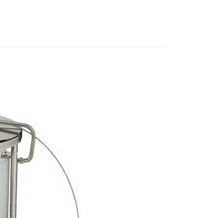
業銀行
星展（台灣）商業銀行
業銀行
永豐商業銀行
際商業銀行
中國信託商業銀行
業銀行
星展（台灣）商業銀行
天信用卡公司
際商業銀行
中國信託商業銀行
y
天信用卡公司
享後付
FTEE先享後付」】
先享後付是「在收到商品之後才付款」的支付方式。 讓您購物簡單
心！
：不需註冊會員、不需綁卡、不需儲值。
：只要手機號碼，簡訊認證，即可結帳。
取貨
：先確認商品／服務後，再付款。
0，滿NT$1,000(含以上)免運費
EE先享後付」結帳流程】
家取貨
方式選擇「AFTEE先享後付」後，將跳轉至「AFTEE先享後
頁面，進行簡訊認證並確認金額後，即可完成結帳。
0，滿NT$1,000(含以上)免運費
成立數日內，您將收到繳費通知簡訊。
費通知簡訊後14天內，點擊此簡訊中的連結，可透過四大超商
貨付款
網路銀行／等多元方式進行付款，方視為交易完成。
0，滿NT$1,000(含以上)免運費
：結帳手續完成當下不需立刻繳費，但若您需要取消訂單，請聯
的店家。未經商家同意取消之訂單仍視為有效，需透過AFTEE
繳納相關費用。
爾富取貨