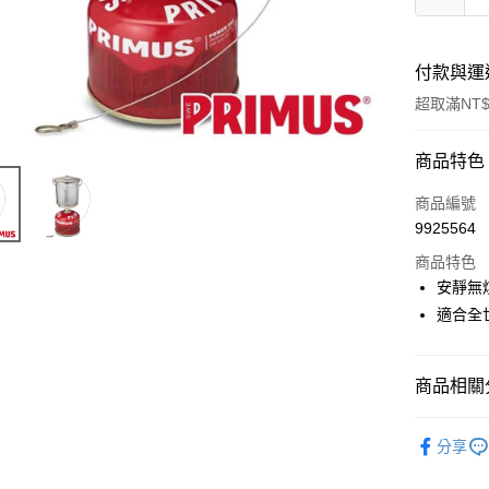
付款與運
超取滿NT$
付款方式
商品特色
信用卡一
商品編號
9925564
信用卡分
商品特色
3 期 
安靜無
6 期 
合作金
適合全
華南商
合作金
超商取貨
上海商
華南商
國泰世
商品相關分
LINE Pay
上海商
臺灣中
國泰世
匯豐（
露營│登山
Apple Pay
臺灣中
分享
聯邦商
匯豐（
街口支付
元大商
聯邦商