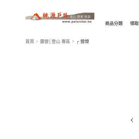
商品分類
領取
首頁
露營│登山 專區
┌ 營燈