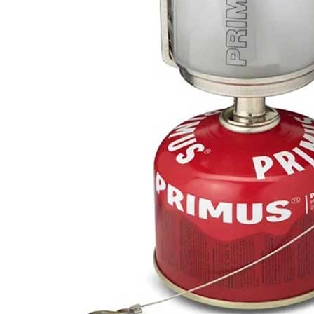
※ 交易是
每筆NT$6
是否繳費成
付客戶支
7-11付款
【注意事
每筆NT$6
１．透過由
交易，需
付款後7-1
求債權轉
每筆NT$6
２．關於
https://aft
宅配到府
３．未成
「AFTE
每筆NT$1
任。
４．使用「
桃源戶外
即時審查
每筆NT$1
結果請求
５．嚴禁
宅配
形，恩沛
動。
每筆NT$1