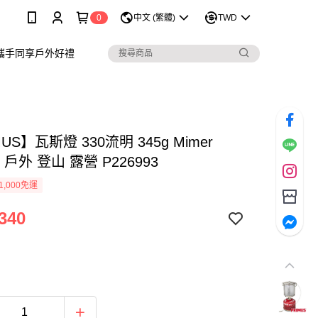
0
中文 (繁體)
TWD
攜手同享戶外好禮
US】瓦斯燈 330流明 345g Mimer
rn 戶外 登山 露營 P226993
1,000免運
340