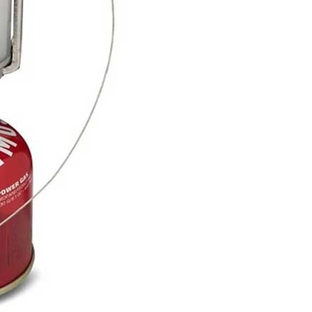
否成功請以「AFTEE先享後付 」之結帳頁面顯示為準，若有關於
0，滿NT$1,000(含以上)免運費
功／繳費後需取消欲退款等相關疑問，請聯繫「AFTEE先享後
援中心」
https://netprotections.freshdesk.com/support/home
取貨
項】
0，滿NT$1,000(含以上)免運費
恩沛科技股份有限公司提供之「AFTEE先享後付」服務完成之
依本服務之必要範圍內提供個人資料，並將交易相關給付款項請
1取貨
讓予恩沛科技股份有限公司。
0，滿NT$1,000(含以上)免運費
個人資料處理事宜，請瀏覽以下網址：
ee.tw/terms/#terms3
年的使用者請事先徵得法定代理人或監護人之同意方可使用
E先享後付」，若未經同意申辦者引起之損失，本公司不負相關責
00，滿NT$1,000(含以上)免運費
AFTEE先享後付」時，將依據個別帳號之用戶狀況，依本公司
門市取貨
核予不同之上限額度；若仍有額度不足之情形，本公司將視審查
00，滿NT$1,000(含以上)免運費
用戶進行身份認證。
一人註冊多個帳號或使用他人資訊註冊。若發現惡意使用之情
科技股份有限公司將有權停止該用戶之使用額度並採取法律行
00，滿NT$1,000(含以上)免運費