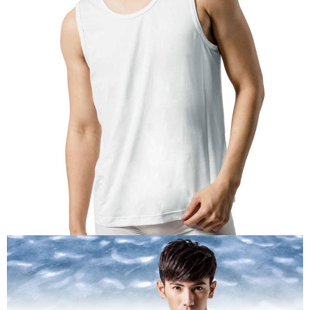
【關於「AFTEE先享後付」】
AFTEE先享後付是「在收到商品之後才付款」的支付方式。 讓您購物簡單
運送方式
便利好安心！
１．簡單：不需註冊會員、不需綁卡、不需儲值。
全家付款取貨
２．便利：只要手機號碼，簡訊認證，即可結帳。
每筆NT$60，滿NT$1,000(含以上)免運費
３．安心：先確認商品／服務後，再付款。
付款後全家取貨
【「AFTEE先享後付」結帳流程】
１．於結帳方式選擇「AFTEE先享後付」後，將跳轉至「AFTEE先享後付」
每筆NT$60，滿NT$1,000(含以上)免運費
結帳頁面，進行簡訊認證並確認金額後，即可完成結帳。
２．訂單成立數日內，您將收到繳費通知簡訊。
萊爾富取貨付款
３．收到繳費通知簡訊後14天內，點擊此簡訊中的連結，可透過四大超商／
每筆NT$60，滿NT$1,000(含以上)免運費
ATM／網路銀行／等多元方式進行付款，方視為交易完成。
※ 請注意：結帳手續完成當下不需立刻繳費，但若您需要取消訂單，請聯絡
付款後萊爾富取貨
購買商品的店家。未經商家同意取消之訂單仍視為有效，需透過AFTEE先享
後付繳納相關費用。
每筆NT$60，滿NT$1,000(含以上)免運費
※ 交易是否成功請以「AFTEE先享後付 」之結帳頁面顯示為準，若有關於
是否繳費成功／繳費後需取消欲退款等相關疑問，請聯繫「AFTEE先享後付
7-11付款取貨
客戶支援中心」
https://netprotections.freshdesk.com/support/home
每筆NT$60，滿NT$1,000(含以上)免運費
【注意事項】
１．透過由恩沛科技股份有限公司提供之「AFTEE先享後付」服務完成之交
付款後7-11取貨
易，需依本服務之必要範圍內提供個人資料，並將交易相關給付款項請求債
每筆NT$60，滿NT$1,000(含以上)免運費
權轉讓予恩沛科技股份有限公司。
２．關於個人資料處理事宜，請瀏覽以下網址：