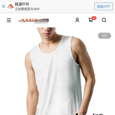
桃源戶外
開啟APP
立刻使用官方APP
0
1
/
2