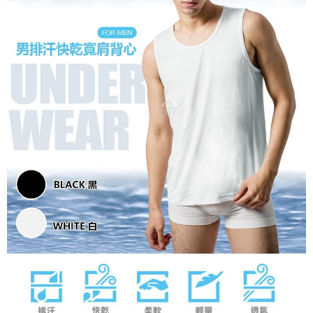
宅配到府
https://aftee.tw/terms/#terms3
３．未成年的使用者請事先徵得法定代理人或監護人之同意方可使用
每筆NT$100，滿NT$1,000(含以上)免運費
「AFTEE先享後付」，若未經同意申辦者引起之損失，本公司不負相關責
任。
桃源戶外門市取貨
４．使用「AFTEE先享後付」時，將依據個別帳號之用戶狀況，依本公司即
每筆NT$100，滿NT$1,000(含以上)免運費
時審查核予不同之上限額度；若仍有額度不足之情形，本公司將視審查結果
請求用戶進行身份認證。
宅配
５．嚴禁一人註冊多個帳號或使用他人資訊註冊。若發現惡意使用之情形，
恩沛科技股份有限公司將有權停止該用戶之使用額度並採取法律行動。
每筆NT$100，滿NT$1,000(含以上)免運費