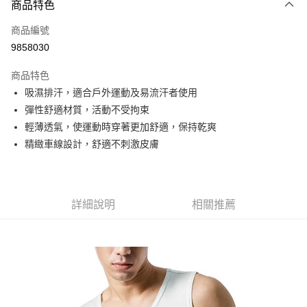
商品特色
信用卡一次付款
商品編號
信用卡分期付款
9858030
3 期 0 利率 每期
NT$163
21家銀行
商品特色
6 期 0 利率 每期
NT$81
21家銀行
合作金庫商業銀行
第一商業銀行
吸濕排汗，適合戶外運動及易流汗者使用
華南商業銀行
彰化商業銀行
合作金庫商業銀行
第一商業銀行
超商取貨付款
彈性舒適材質，活動不受拘束
上海商業儲蓄銀行
台北富邦商業銀行
華南商業銀行
彰化商業銀行
國泰世華商業銀行
兆豐國際商業銀行
輕薄透氣，使運動時穿著更加舒適，保持乾爽
LINE Pay
上海商業儲蓄銀行
台北富邦商業銀行
臺灣中小企業銀行
台中商業銀行
精緻車線設計，舒適不刺激皮膚
國泰世華商業銀行
兆豐國際商業銀行
匯豐（台灣）商業銀行
華泰商業銀行
Apple Pay
臺灣中小企業銀行
台中商業銀行
聯邦商業銀行
遠東國際商業銀行
匯豐（台灣）商業銀行
華泰商業銀行
街口支付
元大商業銀行
永豐商業銀行
聯邦商業銀行
遠東國際商業銀行
玉山商業銀行
星展（台灣）商業銀行
元大商業銀行
永豐商業銀行
詳細說明
相關推薦
悠遊付
台新國際商業銀行
中國信託商業銀行
玉山商業銀行
星展（台灣）商業銀行
台灣樂天信用卡公司
台新國際商業銀行
中國信託商業銀行
Google Pay
台灣樂天信用卡公司
全盈+PAY
AFTEE先享後付
相關說明