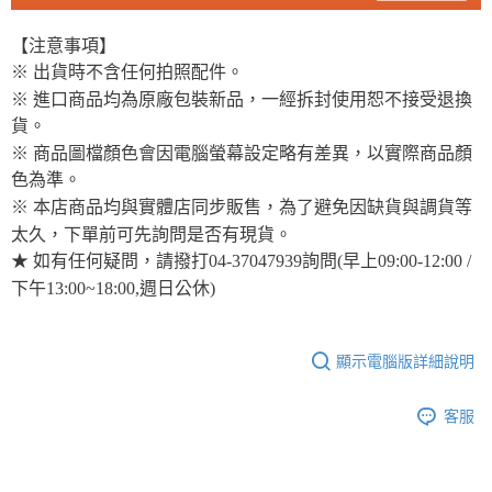
【注意事項】
※ 出貨時不含任何拍照配件。
※ 進口商品均為原廠包裝新品，一經拆封使用恕不接受退換
貨。
※ 商品圖檔顏色會因電腦螢幕設定略有差異，以實際商品顏
色為準。
※ 本店商品均與實體店同步販售，為了避免因缺貨與調貨等
太久，下單前可先詢問是否有現貨。
★ 如有任何疑問，請撥打04-37047939詢問(早上09:00-12:00 /
下午13:00~18:00,週日公休)
顯示電腦版詳細說明
客服