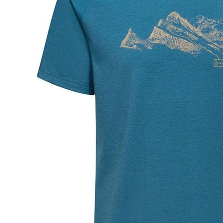
付」結帳
每筆NT$6
２．訂單
３．收到繳
萊爾富取
／ATM／
每筆NT$6
※ 請注意
絡購買商品
先享後付
付款後萊
※ 交易是
每筆NT$6
是否繳費成
付客戶支
7-11付款
【注意事
每筆NT$6
１．透過由
交易，需
付款後7-1
求債權轉
每筆NT$6
２．關於
https://aft
宅配到府
３．未成
「AFTE
每筆NT$1
任。
４．使用「
桃源戶外
即時審查
每筆NT$1
結果請求
５．嚴禁
宅配
形，恩沛