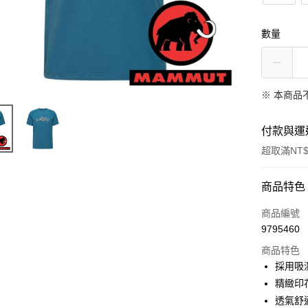
數量
※ 本商品
付款與運
超取滿NT$
付款方式
商品特色
信用卡一
商品編號
9795460
信用卡分
商品特色
3 期 
採用吸
6 期 
合作金
精緻印
華南商
透氣舒
合作金
超商取貨