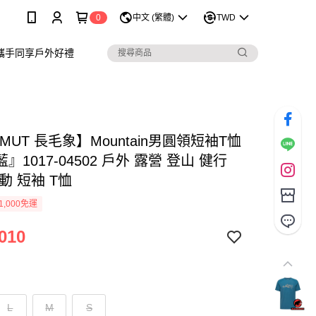
0
中文 (繁體)
TWD
攜手同享戶外好禮
MUT 長毛象】Mountain男圓領短袖T恤
』1017-04502 戶外 露營 登山 健行
動 短袖 T恤
1,000免運
010
L
M
S