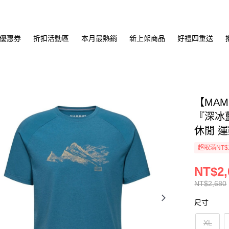
優惠券
折扣活動區
本月最熱銷
新上架商品
好禮四重送
【MAM
『深冰藍
休閒 運
超取滿NT$
NT$2,
NT$2,680
尺寸
XL