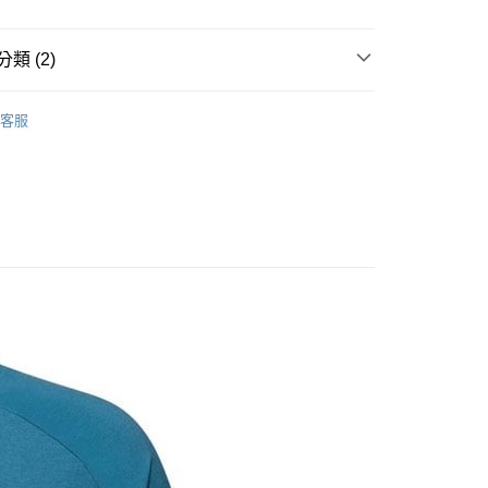
業儲蓄銀行
台北富邦商業銀行
業銀行
彰化商業銀行
華商業銀行
兆豐國際商業銀行
業儲蓄銀行
台北富邦商業銀行
小企業銀行
台中商業銀行
華商業銀行
兆豐國際商業銀行
類 (2)
台灣）商業銀行
華泰商業銀行
小企業銀行
台中商業銀行
業銀行
遠東國際商業銀行
休閒服飾
├ 男 短袖排汗衣
台灣）商業銀行
華泰商業銀行
業銀行
永豐商業銀行
客服
業銀行
遠東國際商業銀行
MAMMUT 長毛象
業銀行
星展（台灣）商業銀行
業銀行
永豐商業銀行
際商業銀行
中國信託商業銀行
業銀行
星展（台灣）商業銀行
天信用卡公司
際商業銀行
中國信託商業銀行
y
天信用卡公司
享後付
FTEE先享後付」】
先享後付是「在收到商品之後才付款」的支付方式。 讓您購物簡單
心！
：不需註冊會員、不需綁卡、不需儲值。
：只要手機號碼，簡訊認證，即可結帳。
取貨
：先確認商品／服務後，再付款。
0，滿NT$1,000(含以上)免運費
EE先享後付」結帳流程】
家取貨
方式選擇「AFTEE先享後付」後，將跳轉至「AFTEE先享後