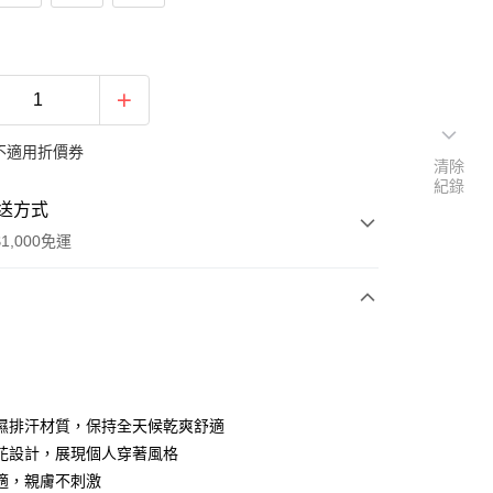
不適用折價券
清除
紀錄
送方式
1,000免運
次付款
期付款
0 利率 每期
NT$670
21家銀行
濕排汗材質，保持全天候乾爽舒適
0 利率 每期
NT$335
21家銀行
庫商業銀行
第一商業銀行
花設計，展現個人穿著風格
業銀行
彰化商業銀行
適，親膚不刺激
庫商業銀行
第一商業銀行
付款