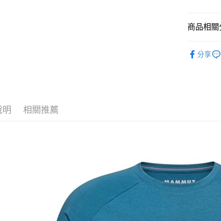
上海商
華南商
國泰世
LINE Pay
上海商
臺灣中
國泰世
商品相關分
匯豐（
Apple Pay
臺灣中
聯邦商
男款戶外│
匯豐（
街口支付
元大商
分享
聯邦商
品牌專區
玉山商
元大商
悠遊付
台新國
玉山商
台灣樂
台新國
Google Pa
台灣樂
全盈+PAY
說明
相關推薦
AFTEE先
相關說明
【關於「A
AFTEE
便利好安
運送方式
１．簡單
２．便利
全家付款
３．安心
每筆NT$6
【「AFT
付款後全
１．於結帳