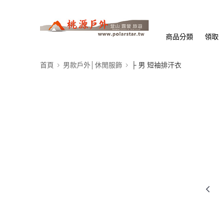
商品分類
領取
首頁
男款戶外│休閒服飾
├ 男 短袖排汗衣