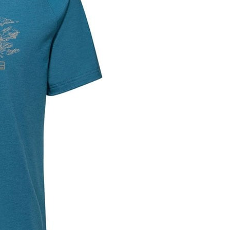
頁面，進行簡訊認證並確認金額後，即可完成結帳。
0，滿NT$1,000(含以上)免運費
成立數日內，您將收到繳費通知簡訊。
費通知簡訊後14天內，點擊此簡訊中的連結，可透過四大超商
貨付款
網路銀行／等多元方式進行付款，方視為交易完成。
0，滿NT$1,000(含以上)免運費
：結帳手續完成當下不需立刻繳費，但若您需要取消訂單，請聯
的店家。未經商家同意取消之訂單仍視為有效，需透過AFTEE
繳納相關費用。
爾富取貨
否成功請以「AFTEE先享後付 」之結帳頁面顯示為準，若有關於
0，滿NT$1,000(含以上)免運費
功／繳費後需取消欲退款等相關疑問，請聯繫「AFTEE先享後
援中心」
https://netprotections.freshdesk.com/support/home
取貨
項】
0，滿NT$1,000(含以上)免運費
恩沛科技股份有限公司提供之「AFTEE先享後付」服務完成之
依本服務之必要範圍內提供個人資料，並將交易相關給付款項請
1取貨
讓予恩沛科技股份有限公司。
0，滿NT$1,000(含以上)免運費
個人資料處理事宜，請瀏覽以下網址：
ee.tw/terms/#terms3
年的使用者請事先徵得法定代理人或監護人之同意方可使用
E先享後付」，若未經同意申辦者引起之損失，本公司不負相關責
00，滿NT$1,000(含以上)免運費
AFTEE先享後付」時，將依據個別帳號之用戶狀況，依本公司
門市取貨
核予不同之上限額度；若仍有額度不足之情形，本公司將視審查
00，滿NT$1,000(含以上)免運費
用戶進行身份認證。
一人註冊多個帳號或使用他人資訊註冊。若發現惡意使用之情
科技股份有限公司將有權停止該用戶之使用額度並採取法律行