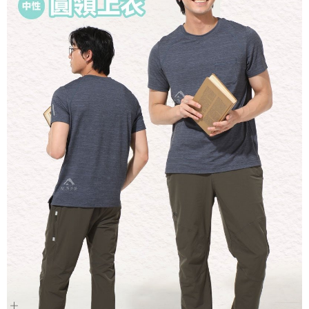
宅配到府
https://aftee.tw/terms/#terms3
３．未成年的使用者請事先徵得法定代理人或監護人之同意方可使用
每筆NT$100，滿NT$1,000(含以上)免運費
「AFTEE先享後付」，若未經同意申辦者引起之損失，本公司不負相關責
任。
桃源戶外門市取貨
４．使用「AFTEE先享後付」時，將依據個別帳號之用戶狀況，依本公司即
每筆NT$100，滿NT$1,000(含以上)免運費
時審查核予不同之上限額度；若仍有額度不足之情形，本公司將視審查結果
請求用戶進行身份認證。
宅配
５．嚴禁一人註冊多個帳號或使用他人資訊註冊。若發現惡意使用之情形，
恩沛科技股份有限公司將有權停止該用戶之使用額度並採取法律行動。
每筆NT$100，滿NT$1,000(含以上)免運費