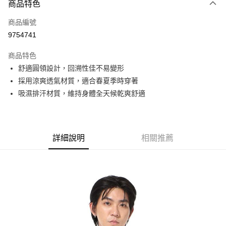
商品特色
信用卡一次付款
商品編號
信用卡分期付款
9754741
3 期 0 利率 每期
NT$263
21家銀行
商品特色
6 期 0 利率 每期
NT$131
21家銀行
合作金庫商業銀行
第一商業銀行
舒適圓領設計，回溯性佳不易變形
華南商業銀行
彰化商業銀行
合作金庫商業銀行
第一商業銀行
超商取貨付款
採用涼爽透氣材質，適合春夏季時穿著
上海商業儲蓄銀行
台北富邦商業銀行
華南商業銀行
彰化商業銀行
國泰世華商業銀行
兆豐國際商業銀行
吸濕排汗材質，維持身體全天候乾爽舒適
LINE Pay
上海商業儲蓄銀行
台北富邦商業銀行
臺灣中小企業銀行
台中商業銀行
國泰世華商業銀行
兆豐國際商業銀行
匯豐（台灣）商業銀行
華泰商業銀行
Apple Pay
臺灣中小企業銀行
台中商業銀行
聯邦商業銀行
遠東國際商業銀行
匯豐（台灣）商業銀行
華泰商業銀行
街口支付
元大商業銀行
永豐商業銀行
詳細說明
相關推薦
聯邦商業銀行
遠東國際商業銀行
玉山商業銀行
星展（台灣）商業銀行
元大商業銀行
永豐商業銀行
悠遊付
台新國際商業銀行
中國信託商業銀行
玉山商業銀行
星展（台灣）商業銀行
台灣樂天信用卡公司
台新國際商業銀行
中國信託商業銀行
Google Pay
台灣樂天信用卡公司
全盈+PAY
AFTEE先享後付
相關說明