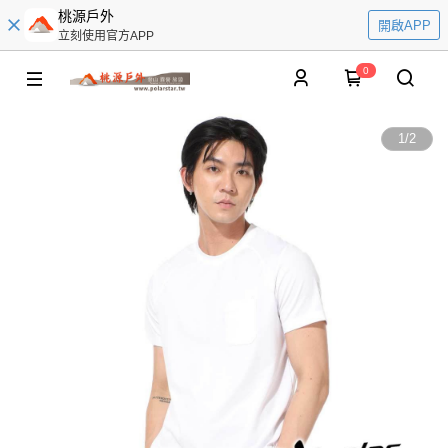
桃源戶外
開啟APP
立刻使用官方APP
0
1
/
2