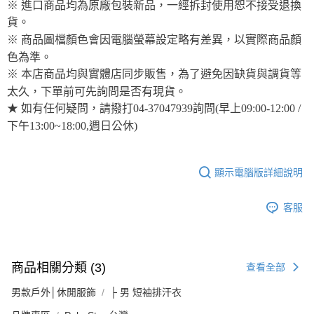
※ 進口商品均為原廠包裝新品，一經拆封使用恕不接受退換
貨。
※ 商品圖檔顏色會因電腦螢幕設定略有差異，以實際商品顏
色為準。
※ 本店商品均與實體店同步販售，為了避免因缺貨與調貨等
太久，下單前可先詢問是否有現貨。
★ 如有任何疑問，請撥打04-37047939詢問(早上09:00-12:00 /
下午13:00~18:00,週日公休)
顯示電腦版詳細說明
客服
商品相關分類 (3)
查看全部
男款戶外│休閒服飾
├ 男 短袖排汗衣