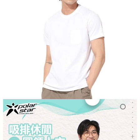
【關於「AFTEE先享後付」】
AFTEE先享後付是「在收到商品之後才付款」的支付方式。 讓您購物簡單
運送方式
便利好安心！
１．簡單：不需註冊會員、不需綁卡、不需儲值。
全家付款取貨
２．便利：只要手機號碼，簡訊認證，即可結帳。
每筆NT$60，滿NT$1,000(含以上)免運費
３．安心：先確認商品／服務後，再付款。
付款後全家取貨
【「AFTEE先享後付」結帳流程】
１．於結帳方式選擇「AFTEE先享後付」後，將跳轉至「AFTEE先享後付」
每筆NT$60，滿NT$1,000(含以上)免運費
結帳頁面，進行簡訊認證並確認金額後，即可完成結帳。
２．訂單成立數日內，您將收到繳費通知簡訊。
萊爾富取貨付款
３．收到繳費通知簡訊後14天內，點擊此簡訊中的連結，可透過四大超商／
每筆NT$60，滿NT$1,000(含以上)免運費
ATM／網路銀行／等多元方式進行付款，方視為交易完成。
※ 請注意：結帳手續完成當下不需立刻繳費，但若您需要取消訂單，請聯絡
付款後萊爾富取貨
購買商品的店家。未經商家同意取消之訂單仍視為有效，需透過AFTEE先享
後付繳納相關費用。
每筆NT$60，滿NT$1,000(含以上)免運費
※ 交易是否成功請以「AFTEE先享後付 」之結帳頁面顯示為準，若有關於
是否繳費成功／繳費後需取消欲退款等相關疑問，請聯繫「AFTEE先享後付
7-11付款取貨
客戶支援中心」
https://netprotections.freshdesk.com/support/home
每筆NT$60，滿NT$1,000(含以上)免運費
【注意事項】
１．透過由恩沛科技股份有限公司提供之「AFTEE先享後付」服務完成之交
付款後7-11取貨
易，需依本服務之必要範圍內提供個人資料，並將交易相關給付款項請求債
每筆NT$60，滿NT$1,000(含以上)免運費
權轉讓予恩沛科技股份有限公司。
２．關於個人資料處理事宜，請瀏覽以下網址：