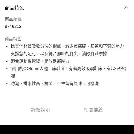
付款方式
商品特色
信用卡一次付款
商品編號
信用卡分期付款
9746212
3 期 0 利率 每期
NT$583
21家銀行
商品特色
6 期 0 利率 每期
NT$291
21家銀行
合作金庫商業銀行
第一商業銀行
比其他材質吸收37%的衝擊，減少痠痛腳、膝蓋和下背的壓力，
華南商業銀行
彰化商業銀行
合作金庫商業銀行
第一商業銀行
超商取貨付款
支撐您的足弓，以及符合腳趾的腳尖，消除腳趾摩擦
上海商業儲蓄銀行
台北富邦商業銀行
華南商業銀行
彰化商業銀行
國泰世華商業銀行
兆豐國際商業銀行
適合運動後恢復，是放足部壓力
LINE Pay
上海商業儲蓄銀行
台北富邦商業銀行
臺灣中小企業銀行
台中商業銀行
耐用的OOfoam人體工床鞋底，有著高效吸震鞋床，穿起來很Q
國泰世華商業銀行
兆豐國際商業銀行
匯豐（台灣）商業銀行
華泰商業銀行
Apple Pay
臺灣中小企業銀行
台中商業銀行
彈
聯邦商業銀行
遠東國際商業銀行
匯豐（台灣）商業銀行
華泰商業銀行
防潮，排水性高，抗菌，不會留有氣味，可機洗
街口支付
元大商業銀行
永豐商業銀行
聯邦商業銀行
遠東國際商業銀行
玉山商業銀行
星展（台灣）商業銀行
元大商業銀行
永豐商業銀行
悠遊付
台新國際商業銀行
中國信託商業銀行
玉山商業銀行
星展（台灣）商業銀行
台灣樂天信用卡公司
台新國際商業銀行
中國信託商業銀行
Google Pay
詳細說明
相關推薦
台灣樂天信用卡公司
全盈+PAY
AFTEE先享後付