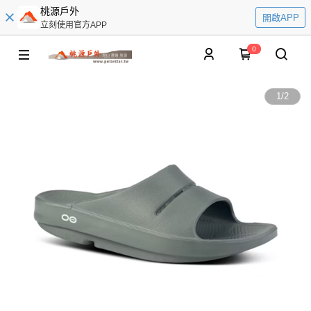
桃源戶外
開啟APP
立刻使用官方APP
0
1
/
2