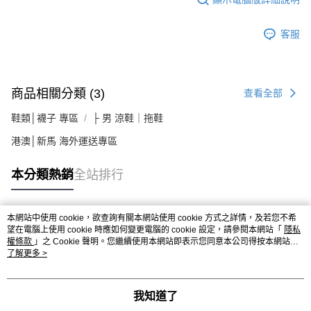
客服
商品相關分類 (3)
查看全部
鞋類│襪子 專區
├ 男 涼鞋｜拖鞋
港澳│新馬 海外運送專區
本分類熱銷
全站排行
本網站中使用 cookie，欲查詢有關本網站使用 cookie 方式之詳情，及若您不希
熱門標籤
望在電腦上使用 cookie 時應如何變更電腦的 cookie 設定，請參閱本網站「
隱私
權條款
」之 Cookie 聲明。您繼續使用本網站即表示您同意本公司得按本網站使
用條款之 Cookie 聲明使用 cookie。
了解更多 >
我知道了