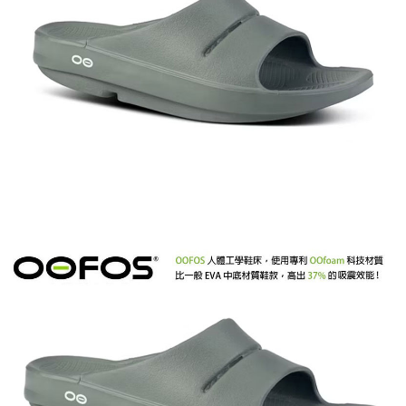
２．關於個人資料處理事宜，請瀏覽以下網址：
宅配到府
https://aftee.tw/terms/#terms3
３．未成年的使用者請事先徵得法定代理人或監護人之同意方可使用
每筆NT$100，滿NT$1,000(含以上)免運費
「AFTEE先享後付」，若未經同意申辦者引起之損失，本公司不負相關責
任。
桃源戶外門市取貨
４．使用「AFTEE先享後付」時，將依據個別帳號之用戶狀況，依本公司即
每筆NT$100，滿NT$1,000(含以上)免運費
時審查核予不同之上限額度；若仍有額度不足之情形，本公司將視審查結果
請求用戶進行身份認證。
宅配
５．嚴禁一人註冊多個帳號或使用他人資訊註冊。若發現惡意使用之情形，
恩沛科技股份有限公司將有權停止該用戶之使用額度並採取法律行動。
每筆NT$100，滿NT$1,000(含以上)免運費
海外宅配(香港、澳門、新加坡、馬來西亞)
查看運費