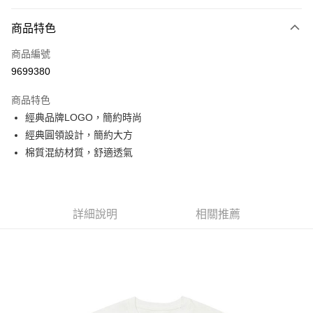
付款方式
商品特色
信用卡一次付款
商品編號
信用卡分期付款
9699380
3 期 0 利率 每期
NT$418
21家銀行
商品特色
6 期 0 利率 每期
NT$209
21家銀行
合作金庫商業銀行
第一商業銀行
經典品牌LOGO，簡約時尚
華南商業銀行
彰化商業銀行
合作金庫商業銀行
第一商業銀行
超商取貨付款
經典圓領設計，簡約大方
上海商業儲蓄銀行
台北富邦商業銀行
華南商業銀行
彰化商業銀行
國泰世華商業銀行
兆豐國際商業銀行
棉質混紡材質，舒適透氣
LINE Pay
上海商業儲蓄銀行
台北富邦商業銀行
臺灣中小企業銀行
台中商業銀行
國泰世華商業銀行
兆豐國際商業銀行
匯豐（台灣）商業銀行
華泰商業銀行
Apple Pay
臺灣中小企業銀行
台中商業銀行
聯邦商業銀行
遠東國際商業銀行
匯豐（台灣）商業銀行
華泰商業銀行
街口支付
元大商業銀行
永豐商業銀行
詳細說明
相關推薦
聯邦商業銀行
遠東國際商業銀行
玉山商業銀行
星展（台灣）商業銀行
元大商業銀行
永豐商業銀行
悠遊付
台新國際商業銀行
中國信託商業銀行
玉山商業銀行
星展（台灣）商業銀行
台灣樂天信用卡公司
台新國際商業銀行
中國信託商業銀行
Google Pay
台灣樂天信用卡公司
全盈+PAY
AFTEE先享後付