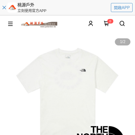
桃源戶外
開啟APP
立刻使用官方APP
0
1
/
2