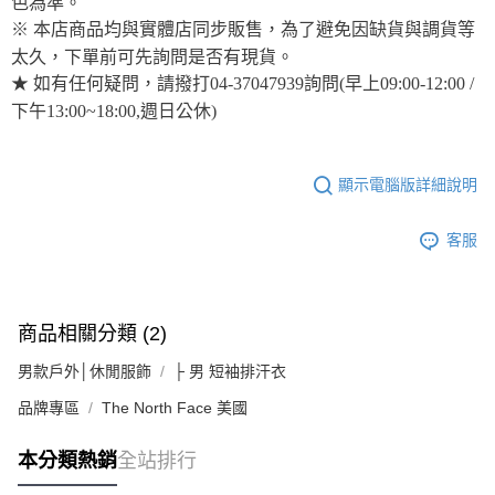
色為準。
※ 本店商品均與實體店同步販售，為了避免因缺貨與調貨等
太久，下單前可先詢問是否有現貨。
★ 如有任何疑問，請撥打04-37047939詢問(早上09:00-12:00 /
下午13:00~18:00,週日公休)
顯示電腦版詳細說明
客服
商品相關分類 (2)
男款戶外│休閒服飾
├ 男 短袖排汗衣
品牌專區
The North Face 美國
本分類熱銷
全站排行