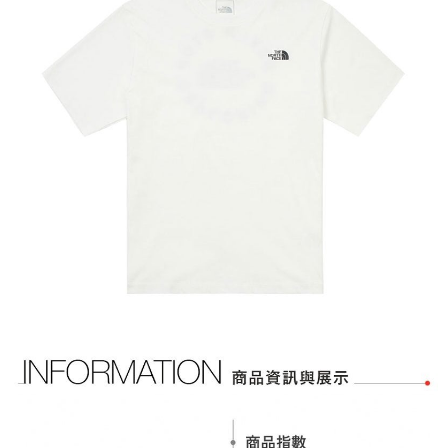
相關說明
【關於「AFTEE先享後付」】
AFTEE先享後付是「在收到商品之後才付款」的支付方式。 讓您購物簡單
運送方式
便利好安心！
１．簡單：不需註冊會員、不需綁卡、不需儲值。
全家付款取貨
２．便利：只要手機號碼，簡訊認證，即可結帳。
每筆NT$60，滿NT$1,000(含以上)免運費
３．安心：先確認商品／服務後，再付款。
付款後全家取貨
【「AFTEE先享後付」結帳流程】
１．於結帳方式選擇「AFTEE先享後付」後，將跳轉至「AFTEE先享後付」
每筆NT$60，滿NT$1,000(含以上)免運費
結帳頁面，進行簡訊認證並確認金額後，即可完成結帳。
２．訂單成立數日內，您將收到繳費通知簡訊。
萊爾富取貨付款
３．收到繳費通知簡訊後14天內，點擊此簡訊中的連結，可透過四大超商／
每筆NT$60，滿NT$1,000(含以上)免運費
ATM／網路銀行／等多元方式進行付款，方視為交易完成。
※ 請注意：結帳手續完成當下不需立刻繳費，但若您需要取消訂單，請聯絡
付款後萊爾富取貨
購買商品的店家。未經商家同意取消之訂單仍視為有效，需透過AFTEE先享
後付繳納相關費用。
每筆NT$60，滿NT$1,000(含以上)免運費
※ 交易是否成功請以「AFTEE先享後付 」之結帳頁面顯示為準，若有關於
是否繳費成功／繳費後需取消欲退款等相關疑問，請聯繫「AFTEE先享後付
7-11付款取貨
客戶支援中心」
https://netprotections.freshdesk.com/support/home
每筆NT$60，滿NT$1,000(含以上)免運費
【注意事項】
１．透過由恩沛科技股份有限公司提供之「AFTEE先享後付」服務完成之交
付款後7-11取貨
易，需依本服務之必要範圍內提供個人資料，並將交易相關給付款項請求債