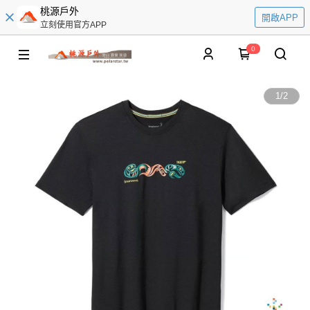
桃源戶外
開啟APP
立刻使用官方APP
0
1
/
2