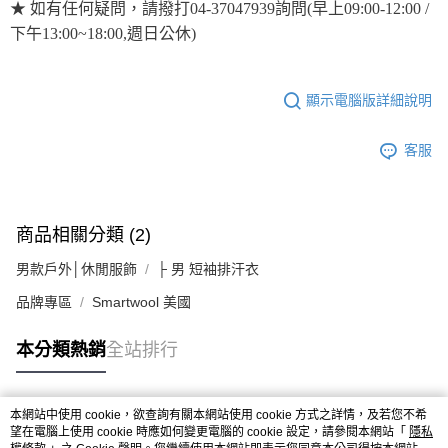
★ 如有任何疑問，請撥打04-37047939詢問(早上09:00-12:00 /
下午13:00~18:00,週日公休)
顯示電腦版詳細說明
客服
商品相關分類 (2)
男款戶外│休閒服飾
├ 男 短袖排汗衣
品牌專區
Smartwool 美國
本分類熱銷
全站排行
本網站中使用 cookie，欲查詢有關本網站使用 cookie 方式之詳情，及若您不希
熱門標籤
望在電腦上使用 cookie 時應如何變更電腦的 cookie 設定，請參閱本網站「
隱私