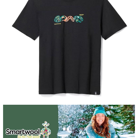
【關於「AFTEE先享後付」】
AFTEE先享後付是「在收到商品之後才付款」的支付方式。 讓您購物簡單
運送方式
便利好安心！
１．簡單：不需註冊會員、不需綁卡、不需儲值。
全家付款取貨
２．便利：只要手機號碼，簡訊認證，即可結帳。
每筆NT$60，滿NT$1,000(含以上)免運費
３．安心：先確認商品／服務後，再付款。
付款後全家取貨
【「AFTEE先享後付」結帳流程】
１．於結帳方式選擇「AFTEE先享後付」後，將跳轉至「AFTEE先享後付」
每筆NT$60，滿NT$1,000(含以上)免運費
結帳頁面，進行簡訊認證並確認金額後，即可完成結帳。
２．訂單成立數日內，您將收到繳費通知簡訊。
萊爾富取貨付款
３．收到繳費通知簡訊後14天內，點擊此簡訊中的連結，可透過四大超商／
每筆NT$60，滿NT$1,000(含以上)免運費
ATM／網路銀行／等多元方式進行付款，方視為交易完成。
※ 請注意：結帳手續完成當下不需立刻繳費，但若您需要取消訂單，請聯絡
付款後萊爾富取貨
購買商品的店家。未經商家同意取消之訂單仍視為有效，需透過AFTEE先享
後付繳納相關費用。
每筆NT$60，滿NT$1,000(含以上)免運費
※ 交易是否成功請以「AFTEE先享後付 」之結帳頁面顯示為準，若有關於
是否繳費成功／繳費後需取消欲退款等相關疑問，請聯繫「AFTEE先享後付
7-11付款取貨
客戶支援中心」
https://netprotections.freshdesk.com/support/home
每筆NT$60，滿NT$1,000(含以上)免運費
【注意事項】
１．透過由恩沛科技股份有限公司提供之「AFTEE先享後付」服務完成之交
付款後7-11取貨
易，需依本服務之必要範圍內提供個人資料，並將交易相關給付款項請求債
每筆NT$60，滿NT$1,000(含以上)免運費
權轉讓予恩沛科技股份有限公司。
２．關於個人資料處理事宜，請瀏覽以下網址：