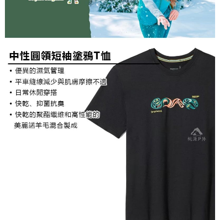
宅配到府
https://aftee.tw/terms/#terms3
３．未成年的使用者請事先徵得法定代理人或監護人之同意方可使用
每筆NT$100，滿NT$1,000(含以上)免運費
「AFTEE先享後付」，若未經同意申辦者引起之損失，本公司不負相關責
任。
桃源戶外門市取貨
４．使用「AFTEE先享後付」時，將依據個別帳號之用戶狀況，依本公司即
每筆NT$100，滿NT$1,000(含以上)免運費
時審查核予不同之上限額度；若仍有額度不足之情形，本公司將視審查結果
請求用戶進行身份認證。
宅配
５．嚴禁一人註冊多個帳號或使用他人資訊註冊。若發現惡意使用之情形，
恩沛科技股份有限公司將有權停止該用戶之使用額度並採取法律行動。
每筆NT$100，滿NT$1,000(含以上)免運費