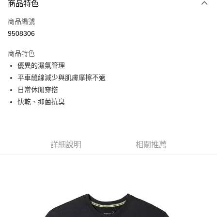
商品特色
信用卡一次付款
商品編號
信用卡分期付款
9508306
3 期 0 利率 每期
NT$758
21家銀行
商品特色
6 期 0 利率 每期
NT$379
21家銀行
合作金庫商業銀行
第一商業銀行
優異的濕氣管理
華南商業銀行
彰化商業銀行
合作金庫商業銀行
第一商業銀行
超商取貨付款
平車縫線減少與肌膚摩擦不適
上海商業儲蓄銀行
台北富邦商業銀行
華南商業銀行
彰化商業銀行
國泰世華商業銀行
兆豐國際商業銀行
日常休閒穿搭
LINE Pay
上海商業儲蓄銀行
台北富邦商業銀行
臺灣中小企業銀行
台中商業銀行
快乾、抑菌抗臭
國泰世華商業銀行
兆豐國際商業銀行
匯豐（台灣）商業銀行
華泰商業銀行
Apple Pay
臺灣中小企業銀行
台中商業銀行
聯邦商業銀行
遠東國際商業銀行
匯豐（台灣）商業銀行
華泰商業銀行
街口支付
元大商業銀行
永豐商業銀行
聯邦商業銀行
遠東國際商業銀行
玉山商業銀行
星展（台灣）商業銀行
元大商業銀行
永豐商業銀行
詳細說明
相關推薦
悠遊付
台新國際商業銀行
中國信託商業銀行
玉山商業銀行
星展（台灣）商業銀行
台灣樂天信用卡公司
台新國際商業銀行
中國信託商業銀行
Google Pay
台灣樂天信用卡公司
全盈+PAY
AFTEE先享後付
相關說明