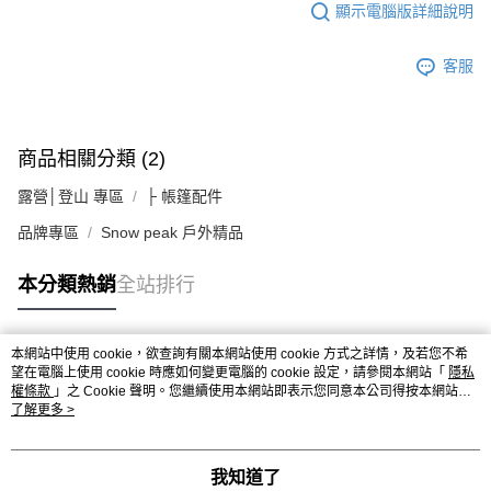
顯示電腦版詳細說明
客服
商品相關分類 (2)
露營│登山 專區
├ 帳篷配件
品牌專區
Snow peak 戶外精品
本分類熱銷
全站排行
本網站中使用 cookie，欲查詢有關本網站使用 cookie 方式之詳情，及若您不希
熱門標籤
望在電腦上使用 cookie 時應如何變更電腦的 cookie 設定，請參閱本網站「
隱私
權條款
」之 Cookie 聲明。您繼續使用本網站即表示您同意本公司得按本網站使
用條款之 Cookie 聲明使用 cookie。
了解更多 >
我知道了