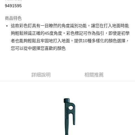
信用卡分期付款
9491595
3 期 0 利率 每期
NT$53
21家銀行
商品特色
6 期 0 利率 每期
NT$26
21家銀行
合作金庫商業銀行
第一商業銀行
這款彩色釘具有一目瞭然的角度識別功能，讓您在打入地面時能
華南商業銀行
彰化商業銀行
合作金庫商業銀行
第一商業銀行
超商取貨付款
夠輕鬆辨識正確的45度角度。彩色標記可作為指引，即使是初學
上海商業儲蓄銀行
台北富邦商業銀行
華南商業銀行
彰化商業銀行
國泰世華商業銀行
兆豐國際商業銀行
者也能夠輕鬆且牢固地打入地面。提供10種多樣化的顏色選擇，
LINE Pay
上海商業儲蓄銀行
台北富邦商業銀行
臺灣中小企業銀行
台中商業銀行
您可以從中選擇您喜歡的顏色
國泰世華商業銀行
兆豐國際商業銀行
匯豐（台灣）商業銀行
華泰商業銀行
Apple Pay
臺灣中小企業銀行
台中商業銀行
聯邦商業銀行
遠東國際商業銀行
匯豐（台灣）商業銀行
華泰商業銀行
街口支付
元大商業銀行
永豐商業銀行
聯邦商業銀行
遠東國際商業銀行
玉山商業銀行
星展（台灣）商業銀行
元大商業銀行
永豐商業銀行
詳細說明
相關推薦
悠遊付
台新國際商業銀行
中國信託商業銀行
玉山商業銀行
星展（台灣）商業銀行
台灣樂天信用卡公司
台新國際商業銀行
中國信託商業銀行
全盈+PAY
台灣樂天信用卡公司
AFTEE先享後付
相關說明
【關於「AFTEE先享後付」】
AFTEE先享後付是「在收到商品之後才付款」的支付方式。 讓您購物簡單
運送方式
便利好安心！
１．簡單：不需註冊會員、不需綁卡、不需儲值。
全家付款取貨
２．便利：只要手機號碼，簡訊認證，即可結帳。