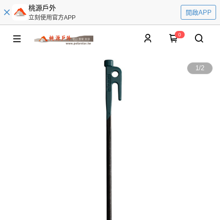
桃源戶外
開啟APP
立刻使用官方APP
0
1
/
2