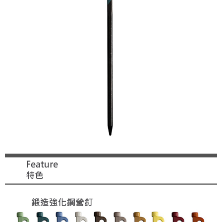
每筆NT$60，滿NT$1,000(含以上)免運費
３．安心：先確認商品／服務後，再付款。
萊爾富取貨付款
【「AFTEE先享後付」結帳流程】
１．於結帳方式選擇「AFTEE先享後付」後，將跳轉至「AFTEE先享後付」
每筆NT$60，滿NT$1,000(含以上)免運費
結帳頁面，進行簡訊認證並確認金額後，即可完成結帳。
２．訂單成立數日內，您將收到繳費通知簡訊。
7-11付款取貨
３．收到繳費通知簡訊後14天內，點擊此簡訊中的連結，可透過四大超商／
每筆NT$60，滿NT$1,000(含以上)免運費
ATM／網路銀行／等多元方式進行付款，方視為交易完成。
※ 請注意：結帳手續完成當下不需立刻繳費，但若您需要取消訂單，請聯絡
宅配到府
購買商品的店家。未經商家同意取消之訂單仍視為有效，需透過AFTEE先享
後付繳納相關費用。
每筆NT$100，滿NT$1,000(含以上)免運費
※ 交易是否成功請以「AFTEE先享後付 」之結帳頁面顯示為準，若有關於
是否繳費成功／繳費後需取消欲退款等相關疑問，請聯繫「AFTEE先享後付
桃源戶外門市取貨
客戶支援中心」
https://netprotections.freshdesk.com/support/home
每筆NT$100，滿NT$1,000(含以上)免運費
【注意事項】
１．透過由恩沛科技股份有限公司提供之「AFTEE先享後付」服務完成之交
宅配
易，需依本服務之必要範圍內提供個人資料，並將交易相關給付款項請求債
每筆NT$100，滿NT$1,000(含以上)免運費
權轉讓予恩沛科技股份有限公司。
２．關於個人資料處理事宜，請瀏覽以下網址：
https://aftee.tw/terms/#terms3
３．未成年的使用者請事先徵得法定代理人或監護人之同意方可使用
「AFTEE先享後付」，若未經同意申辦者引起之損失，本公司不負相關責
任。