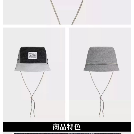
３．未成年的使用者請事先徵得法定代理人或監護人之同意方可使用
每筆NT$100，滿NT$1,000(含以上)免運費
「AFTEE先享後付」，若未經同意申辦者引起之損失，本公司不負相關責
任。
桃源戶外門市取貨
４．使用「AFTEE先享後付」時，將依據個別帳號之用戶狀況，依本公司即
每筆NT$100，滿NT$1,000(含以上)免運費
時審查核予不同之上限額度；若仍有額度不足之情形，本公司將視審查結果
請求用戶進行身份認證。
宅配
５．嚴禁一人註冊多個帳號或使用他人資訊註冊。若發現惡意使用之情形，
恩沛科技股份有限公司將有權停止該用戶之使用額度並採取法律行動。
每筆NT$100，滿NT$1,000(含以上)免運費