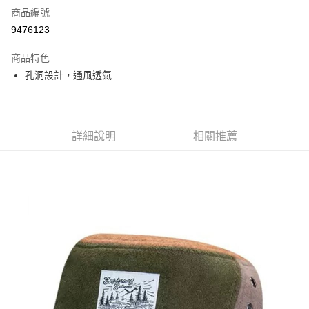
商品編號
信用卡分期付款
9476123
3 期 0 利率 每期
NT$200
21家銀行
商品特色
6 期 0 利率 每期
NT$100
21家銀行
合作金庫商業銀行
第一商業銀行
孔洞設計，通風透氣
華南商業銀行
彰化商業銀行
合作金庫商業銀行
第一商業銀行
超商取貨付款
上海商業儲蓄銀行
台北富邦商業銀行
華南商業銀行
彰化商業銀行
國泰世華商業銀行
兆豐國際商業銀行
LINE Pay
上海商業儲蓄銀行
台北富邦商業銀行
臺灣中小企業銀行
台中商業銀行
國泰世華商業銀行
兆豐國際商業銀行
詳細說明
相關推薦
匯豐（台灣）商業銀行
華泰商業銀行
Apple Pay
臺灣中小企業銀行
台中商業銀行
聯邦商業銀行
遠東國際商業銀行
匯豐（台灣）商業銀行
華泰商業銀行
街口支付
元大商業銀行
永豐商業銀行
聯邦商業銀行
遠東國際商業銀行
玉山商業銀行
星展（台灣）商業銀行
元大商業銀行
永豐商業銀行
悠遊付
台新國際商業銀行
中國信託商業銀行
玉山商業銀行
星展（台灣）商業銀行
台灣樂天信用卡公司
台新國際商業銀行
中國信託商業銀行
Google Pay
台灣樂天信用卡公司
全盈+PAY
AFTEE先享後付
相關說明
【關於「AFTEE先享後付」】