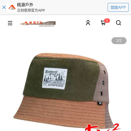
桃源戶外
開啟APP
立刻使用官方APP
0
1
/
2