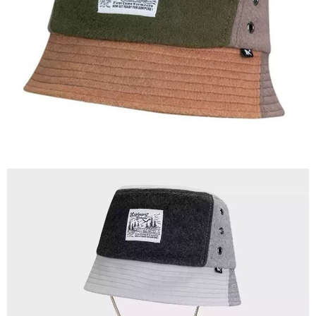
AFTEE先享後付是「在收到商品之後才付款」的支付方式。 讓您購物簡單
運送方式
便利好安心！
１．簡單：不需註冊會員、不需綁卡、不需儲值。
全家付款取貨
２．便利：只要手機號碼，簡訊認證，即可結帳。
每筆NT$60，滿NT$1,000(含以上)免運費
３．安心：先確認商品／服務後，再付款。
付款後全家取貨
【「AFTEE先享後付」結帳流程】
１．於結帳方式選擇「AFTEE先享後付」後，將跳轉至「AFTEE先享後付」
每筆NT$60，滿NT$1,000(含以上)免運費
結帳頁面，進行簡訊認證並確認金額後，即可完成結帳。
２．訂單成立數日內，您將收到繳費通知簡訊。
萊爾富取貨付款
３．收到繳費通知簡訊後14天內，點擊此簡訊中的連結，可透過四大超商／
每筆NT$60，滿NT$1,000(含以上)免運費
ATM／網路銀行／等多元方式進行付款，方視為交易完成。
※ 請注意：結帳手續完成當下不需立刻繳費，但若您需要取消訂單，請聯絡
付款後萊爾富取貨
購買商品的店家。未經商家同意取消之訂單仍視為有效，需透過AFTEE先享
後付繳納相關費用。
每筆NT$60，滿NT$1,000(含以上)免運費
※ 交易是否成功請以「AFTEE先享後付 」之結帳頁面顯示為準，若有關於
是否繳費成功／繳費後需取消欲退款等相關疑問，請聯繫「AFTEE先享後付
7-11付款取貨
客戶支援中心」
https://netprotections.freshdesk.com/support/home
每筆NT$60，滿NT$1,000(含以上)免運費
【注意事項】
１．透過由恩沛科技股份有限公司提供之「AFTEE先享後付」服務完成之交
付款後7-11取貨
易，需依本服務之必要範圍內提供個人資料，並將交易相關給付款項請求債
每筆NT$60，滿NT$1,000(含以上)免運費
權轉讓予恩沛科技股份有限公司。
２．關於個人資料處理事宜，請瀏覽以下網址：
宅配到府
https://aftee.tw/terms/#terms3