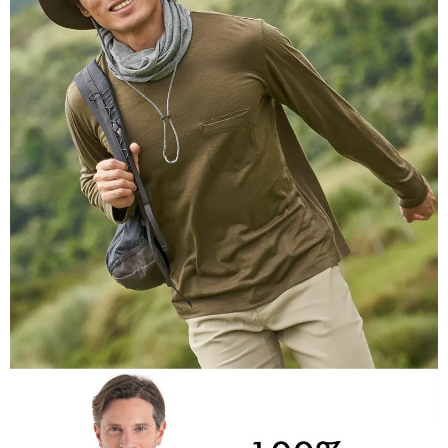
每筆NT$60，滿NT$1,000(含以上)免運費
權轉讓予恩沛科技股份有限公司。
２．關於個人資料處理事宜，請瀏覽以下網址：
宅配到府
https://aftee.tw/terms/#terms3
３．未成年的使用者請事先徵得法定代理人或監護人之同意方可使用
每筆NT$100，滿NT$1,000(含以上)免運費
「AFTEE先享後付」，若未經同意申辦者引起之損失，本公司不負相關責
任。
桃源戶外門市取貨
４．使用「AFTEE先享後付」時，將依據個別帳號之用戶狀況，依本公司即
每筆NT$100，滿NT$1,000(含以上)免運費
時審查核予不同之上限額度；若仍有額度不足之情形，本公司將視審查結果
請求用戶進行身份認證。
宅配
５．嚴禁一人註冊多個帳號或使用他人資訊註冊。若發現惡意使用之情形，
恩沛科技股份有限公司將有權停止該用戶之使用額度並採取法律行動。
每筆NT$100，滿NT$1,000(含以上)免運費