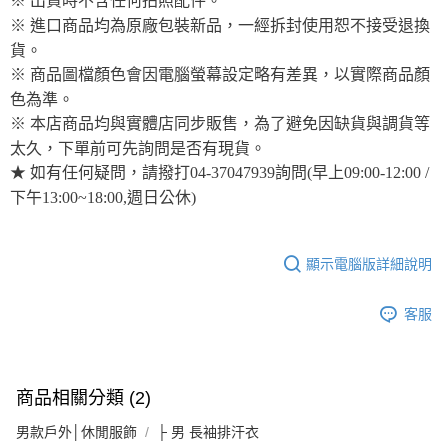
※ 出貨時不含任何拍照配件。
※ 進口商品均為原廠包裝新品，一經拆封使用恕不接受退換
貨。
※ 商品圖檔顏色會因電腦螢幕設定略有差異，以實際商品顏
色為準。
※ 本店商品均與實體店同步販售，為了避免因缺貨與調貨等
太久，下單前可先詢問是否有現貨。
★ 如有任何疑問，請撥打04-37047939詢問(早上09:00-12:00 /
下午13:00~18:00,週日公休)
顯示電腦版詳細說明
客服
商品相關分類 (2)
男款戶外│休閒服飾
├ 男 長袖排汗衣