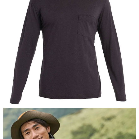
相關說明
【關於「AFTEE先享後付」】
AFTEE先享後付是「在收到商品之後才付款」的支付方式。 讓您購物簡單
運送方式
便利好安心！
１．簡單：不需註冊會員、不需綁卡、不需儲值。
全家付款取貨
２．便利：只要手機號碼，簡訊認證，即可結帳。
每筆NT$60，滿NT$1,000(含以上)免運費
３．安心：先確認商品／服務後，再付款。
付款後全家取貨
【「AFTEE先享後付」結帳流程】
１．於結帳方式選擇「AFTEE先享後付」後，將跳轉至「AFTEE先享後付」
每筆NT$60，滿NT$1,000(含以上)免運費
結帳頁面，進行簡訊認證並確認金額後，即可完成結帳。
２．訂單成立數日內，您將收到繳費通知簡訊。
萊爾富取貨付款
３．收到繳費通知簡訊後14天內，點擊此簡訊中的連結，可透過四大超商／
每筆NT$60，滿NT$1,000(含以上)免運費
ATM／網路銀行／等多元方式進行付款，方視為交易完成。
※ 請注意：結帳手續完成當下不需立刻繳費，但若您需要取消訂單，請聯絡
付款後萊爾富取貨
購買商品的店家。未經商家同意取消之訂單仍視為有效，需透過AFTEE先享
後付繳納相關費用。
每筆NT$60，滿NT$1,000(含以上)免運費
※ 交易是否成功請以「AFTEE先享後付 」之結帳頁面顯示為準，若有關於
是否繳費成功／繳費後需取消欲退款等相關疑問，請聯繫「AFTEE先享後付
7-11付款取貨
客戶支援中心」
https://netprotections.freshdesk.com/support/home
每筆NT$60，滿NT$1,000(含以上)免運費
【注意事項】
１．透過由恩沛科技股份有限公司提供之「AFTEE先享後付」服務完成之交
付款後7-11取貨
易，需依本服務之必要範圍內提供個人資料，並將交易相關給付款項請求債