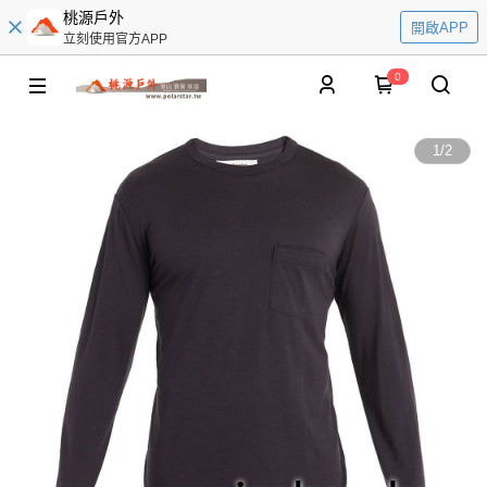
桃源戶外
開啟APP
立刻使用官方APP
0
1
/
2