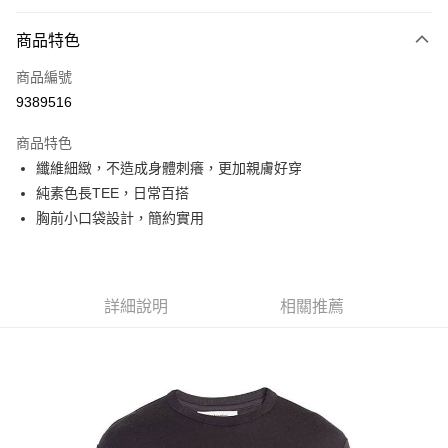
付款方式
商品特色
信用卡一次付款
商品編號
信用卡分期付款
9389516
3 期 0 利率 每期
NT$998
21家銀行
商品特色
6 期 0 利率 每期
NT$499
21家銀行
合作金庫商業銀行
第一商業銀行
纖維細緻，不造成身體刺癢，更加親膚好穿
華南商業銀行
彰化商業銀行
合作金庫商業銀行
第一商業銀行
超商取貨付款
純素色長TEE，日常百搭
上海商業儲蓄銀行
台北富邦商業銀行
華南商業銀行
彰化商業銀行
國泰世華商業銀行
兆豐國際商業銀行
胸前小口袋設計，簡約實用
LINE Pay
上海商業儲蓄銀行
台北富邦商業銀行
臺灣中小企業銀行
台中商業銀行
國泰世華商業銀行
兆豐國際商業銀行
匯豐（台灣）商業銀行
華泰商業銀行
Apple Pay
臺灣中小企業銀行
台中商業銀行
聯邦商業銀行
遠東國際商業銀行
匯豐（台灣）商業銀行
華泰商業銀行
街口支付
元大商業銀行
永豐商業銀行
詳細說明
相關推薦
聯邦商業銀行
遠東國際商業銀行
玉山商業銀行
星展（台灣）商業銀行
元大商業銀行
永豐商業銀行
悠遊付
台新國際商業銀行
中國信託商業銀行
玉山商業銀行
星展（台灣）商業銀行
台灣樂天信用卡公司
台新國際商業銀行
中國信託商業銀行
Google Pay
台灣樂天信用卡公司
全盈+PAY
AFTEE先享後付