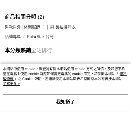
商品相關分類 (2)
男款戶外│休閒服飾
├ 男 長袖排汗衣
品牌專區
PolarStar 台灣
本分類熱銷
全站排行
本網站中使用 cookie，欲查詢有關本網站使用 cookie 方式之詳情，及若您不希
熱門標籤
望在電腦上使用 cookie 時應如何變更電腦的 cookie 設定，請參閱本網站「
隱私
權條款
」之 Cookie 聲明。您繼續使用本網站即表示您同意本公司得按本網站使
用條款之 Cookie 聲明使用 cookie。
了解更多 >
我知道了