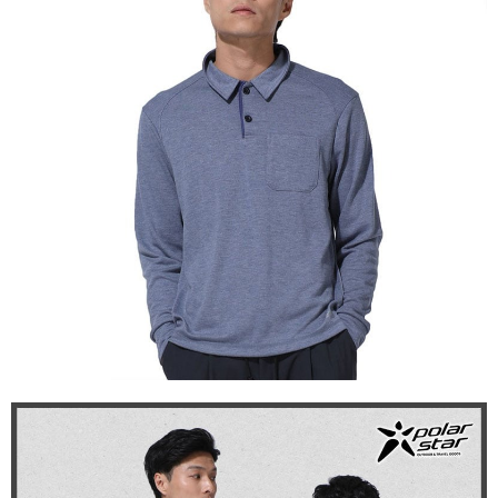
【關於「AFTEE先享後付」】
AFTEE先享後付是「在收到商品之後才付款」的支付方式。 讓您購物簡單
運送方式
便利好安心！
１．簡單：不需註冊會員、不需綁卡、不需儲值。
全家付款取貨
２．便利：只要手機號碼，簡訊認證，即可結帳。
每筆NT$60，滿NT$1,000(含以上)免運費
３．安心：先確認商品／服務後，再付款。
付款後全家取貨
【「AFTEE先享後付」結帳流程】
１．於結帳方式選擇「AFTEE先享後付」後，將跳轉至「AFTEE先享後付」
每筆NT$60，滿NT$1,000(含以上)免運費
結帳頁面，進行簡訊認證並確認金額後，即可完成結帳。
２．訂單成立數日內，您將收到繳費通知簡訊。
萊爾富取貨付款
３．收到繳費通知簡訊後14天內，點擊此簡訊中的連結，可透過四大超商／
每筆NT$60，滿NT$1,000(含以上)免運費
ATM／網路銀行／等多元方式進行付款，方視為交易完成。
※ 請注意：結帳手續完成當下不需立刻繳費，但若您需要取消訂單，請聯絡
付款後萊爾富取貨
購買商品的店家。未經商家同意取消之訂單仍視為有效，需透過AFTEE先享
後付繳納相關費用。
每筆NT$60，滿NT$1,000(含以上)免運費
※ 交易是否成功請以「AFTEE先享後付 」之結帳頁面顯示為準，若有關於
是否繳費成功／繳費後需取消欲退款等相關疑問，請聯繫「AFTEE先享後付
7-11付款取貨
客戶支援中心」
https://netprotections.freshdesk.com/support/home
每筆NT$60，滿NT$1,000(含以上)免運費
【注意事項】
１．透過由恩沛科技股份有限公司提供之「AFTEE先享後付」服務完成之交
付款後7-11取貨
易，需依本服務之必要範圍內提供個人資料，並將交易相關給付款項請求債
每筆NT$60，滿NT$1,000(含以上)免運費
權轉讓予恩沛科技股份有限公司。
２．關於個人資料處理事宜，請瀏覽以下網址：