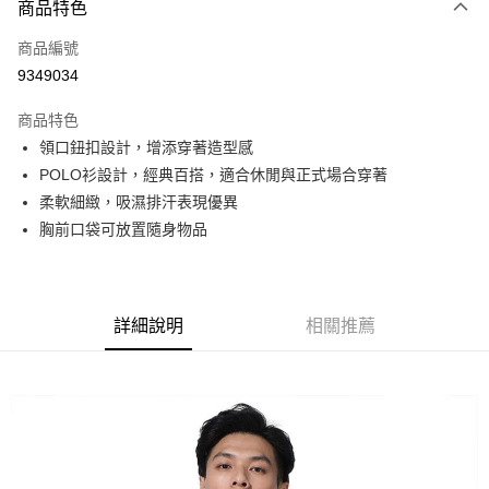
商品特色
信用卡一次付款
商品編號
信用卡分期付款
9349034
3 期 0 利率 每期
NT$296
21家銀行
商品特色
6 期 0 利率 每期
NT$148
21家銀行
合作金庫商業銀行
第一商業銀行
領口鈕扣設計，增添穿著造型感
華南商業銀行
彰化商業銀行
合作金庫商業銀行
第一商業銀行
超商取貨付款
POLO衫設計，經典百搭，適合休閒與正式場合穿著
上海商業儲蓄銀行
台北富邦商業銀行
華南商業銀行
彰化商業銀行
國泰世華商業銀行
兆豐國際商業銀行
柔軟細緻，吸濕排汗表現優異
LINE Pay
上海商業儲蓄銀行
台北富邦商業銀行
臺灣中小企業銀行
台中商業銀行
胸前口袋可放置隨身物品
國泰世華商業銀行
兆豐國際商業銀行
匯豐（台灣）商業銀行
華泰商業銀行
Apple Pay
臺灣中小企業銀行
台中商業銀行
聯邦商業銀行
遠東國際商業銀行
匯豐（台灣）商業銀行
華泰商業銀行
街口支付
元大商業銀行
永豐商業銀行
聯邦商業銀行
遠東國際商業銀行
玉山商業銀行
星展（台灣）商業銀行
元大商業銀行
永豐商業銀行
詳細說明
相關推薦
悠遊付
台新國際商業銀行
中國信託商業銀行
玉山商業銀行
星展（台灣）商業銀行
台灣樂天信用卡公司
台新國際商業銀行
中國信託商業銀行
Google Pay
台灣樂天信用卡公司
全盈+PAY
AFTEE先享後付
相關說明