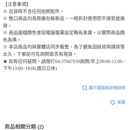
【注意事項】
※ 出貨時不含任何拍照配件。
※ 進口商品均為原廠包裝新品，一經拆封使用恕不接受退換
貨。
※ 商品圖檔顏色會因電腦螢幕設定略有差異，以實際商品顏
色為準。
※ 本店商品均與實體店同步販售，為了避免因缺貨與調貨等
太久，下單前可先詢問是否有現貨。
★ 如有任何疑問，請撥打04-37047939詢問(早上09:00-12:00 /
下午13:00~18:00,週日公休)
顯示電腦版詳細說明
客服
商品相關分類 (2)