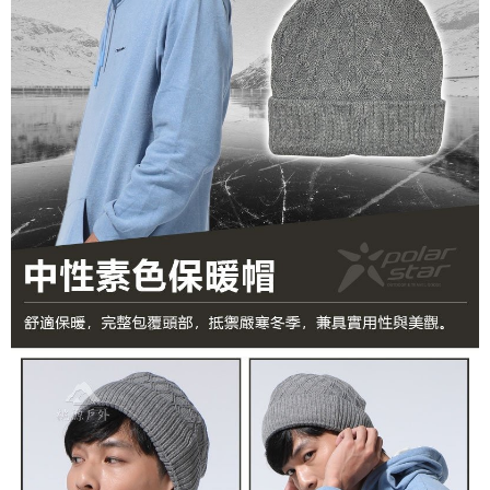
任。
桃源戶外門市取貨
４．使用「AFTEE先享後付」時，將依據個別帳號之用戶狀況，依本公司即
每筆NT$100，滿NT$1,000(含以上)免運費
時審查核予不同之上限額度；若仍有額度不足之情形，本公司將視審查結果
請求用戶進行身份認證。
宅配
５．嚴禁一人註冊多個帳號或使用他人資訊註冊。若發現惡意使用之情形，
恩沛科技股份有限公司將有權停止該用戶之使用額度並採取法律行動。
每筆NT$100，滿NT$1,000(含以上)免運費