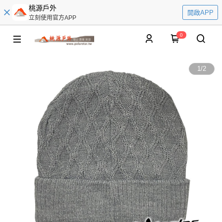
桃源戶外
開啟APP
立刻使用官方APP
0
1
/
2