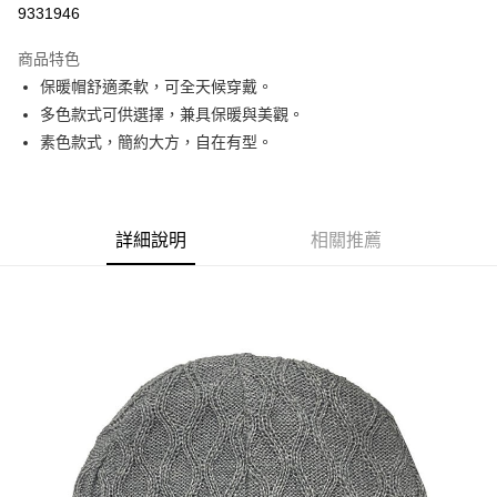
9331946
3 期 0 利率 每期
NT$133
21家銀行
商品特色
6 期 0 利率 每期
NT$66
21家銀行
合作金庫商業銀行
第一商業銀行
保暖帽舒適柔軟，可全天候穿戴。
華南商業銀行
彰化商業銀行
合作金庫商業銀行
第一商業銀行
超商取貨付款
多色款式可供選擇，兼具保暖與美觀。
上海商業儲蓄銀行
台北富邦商業銀行
華南商業銀行
彰化商業銀行
國泰世華商業銀行
兆豐國際商業銀行
素色款式，簡約大方，自在有型。
LINE Pay
上海商業儲蓄銀行
台北富邦商業銀行
臺灣中小企業銀行
台中商業銀行
國泰世華商業銀行
兆豐國際商業銀行
匯豐（台灣）商業銀行
華泰商業銀行
Apple Pay
臺灣中小企業銀行
台中商業銀行
聯邦商業銀行
遠東國際商業銀行
匯豐（台灣）商業銀行
華泰商業銀行
街口支付
元大商業銀行
永豐商業銀行
詳細說明
相關推薦
聯邦商業銀行
遠東國際商業銀行
玉山商業銀行
星展（台灣）商業銀行
元大商業銀行
永豐商業銀行
悠遊付
台新國際商業銀行
中國信託商業銀行
玉山商業銀行
星展（台灣）商業銀行
台灣樂天信用卡公司
台新國際商業銀行
中國信託商業銀行
Google Pay
台灣樂天信用卡公司
全盈+PAY
AFTEE先享後付
相關說明
【關於「AFTEE先享後付」】
AFTEE先享後付是「在收到商品之後才付款」的支付方式。 讓您購物簡單
運送方式
便利好安心！