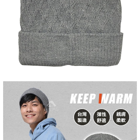
１．簡單：不需註冊會員、不需綁卡、不需儲值。
全家付款取貨
２．便利：只要手機號碼，簡訊認證，即可結帳。
每筆NT$60，滿NT$1,000(含以上)免運費
３．安心：先確認商品／服務後，再付款。
付款後全家取貨
【「AFTEE先享後付」結帳流程】
１．於結帳方式選擇「AFTEE先享後付」後，將跳轉至「AFTEE先享後付」
每筆NT$60，滿NT$1,000(含以上)免運費
結帳頁面，進行簡訊認證並確認金額後，即可完成結帳。
２．訂單成立數日內，您將收到繳費通知簡訊。
萊爾富取貨付款
３．收到繳費通知簡訊後14天內，點擊此簡訊中的連結，可透過四大超商／
每筆NT$60，滿NT$1,000(含以上)免運費
ATM／網路銀行／等多元方式進行付款，方視為交易完成。
※ 請注意：結帳手續完成當下不需立刻繳費，但若您需要取消訂單，請聯絡
付款後萊爾富取貨
購買商品的店家。未經商家同意取消之訂單仍視為有效，需透過AFTEE先享
後付繳納相關費用。
每筆NT$60，滿NT$1,000(含以上)免運費
※ 交易是否成功請以「AFTEE先享後付 」之結帳頁面顯示為準，若有關於
是否繳費成功／繳費後需取消欲退款等相關疑問，請聯繫「AFTEE先享後付
7-11付款取貨
客戶支援中心」
https://netprotections.freshdesk.com/support/home
每筆NT$60，滿NT$1,000(含以上)免運費
【注意事項】
１．透過由恩沛科技股份有限公司提供之「AFTEE先享後付」服務完成之交
付款後7-11取貨
易，需依本服務之必要範圍內提供個人資料，並將交易相關給付款項請求債
每筆NT$60，滿NT$1,000(含以上)免運費
權轉讓予恩沛科技股份有限公司。
２．關於個人資料處理事宜，請瀏覽以下網址：
宅配到府
https://aftee.tw/terms/#terms3
３．未成年的使用者請事先徵得法定代理人或監護人之同意方可使用
每筆NT$100，滿NT$1,000(含以上)免運費
「AFTEE先享後付」，若未經同意申辦者引起之損失，本公司不負相關責