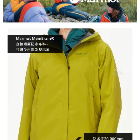
３．未成年的使用者請事先徵得法定代理人或監護人之同意方可使用
每筆NT$100，滿NT$1,000(含以上)免運費
「AFTEE先享後付」，若未經同意申辦者引起之損失，本公司不負相關責
任。
桃源戶外門市取貨
４．使用「AFTEE先享後付」時，將依據個別帳號之用戶狀況，依本公司即
每筆NT$100，滿NT$1,000(含以上)免運費
時審查核予不同之上限額度；若仍有額度不足之情形，本公司將視審查結果
請求用戶進行身份認證。
宅配
５．嚴禁一人註冊多個帳號或使用他人資訊註冊。若發現惡意使用之情形，
恩沛科技股份有限公司將有權停止該用戶之使用額度並採取法律行動。
每筆NT$100，滿NT$1,000(含以上)免運費