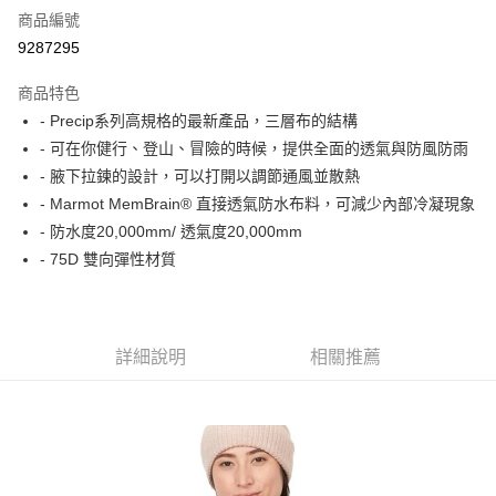
商品編號
信用卡分期付款
9287295
3 期 0 利率 每期
NT$1,793
21家銀行
商品特色
6 期 0 利率 每期
NT$896
21家銀行
合作金庫商業銀行
第一商業銀行
- Precip系列高規格的最新產品，三層布的結構
華南商業銀行
彰化商業銀行
合作金庫商業銀行
第一商業銀行
超商取貨付款
- 可在你健行、登山、冒險的時候，提供全面的透氣與防風防雨
上海商業儲蓄銀行
台北富邦商業銀行
華南商業銀行
彰化商業銀行
國泰世華商業銀行
兆豐國際商業銀行
- 腋下拉鍊的設計，可以打開以調節通風並散熱
LINE Pay
上海商業儲蓄銀行
台北富邦商業銀行
臺灣中小企業銀行
台中商業銀行
- Marmot MemBrain® 直接透氣防水布料，可減少內部冷凝現象
國泰世華商業銀行
兆豐國際商業銀行
匯豐（台灣）商業銀行
華泰商業銀行
Apple Pay
臺灣中小企業銀行
台中商業銀行
- 防水度20,000mm/ 透氣度20,000mm
聯邦商業銀行
遠東國際商業銀行
匯豐（台灣）商業銀行
華泰商業銀行
- 75D 雙向彈性材質
街口支付
元大商業銀行
永豐商業銀行
聯邦商業銀行
遠東國際商業銀行
玉山商業銀行
星展（台灣）商業銀行
元大商業銀行
永豐商業銀行
悠遊付
台新國際商業銀行
中國信託商業銀行
玉山商業銀行
星展（台灣）商業銀行
台灣樂天信用卡公司
台新國際商業銀行
中國信託商業銀行
Google Pay
詳細說明
相關推薦
台灣樂天信用卡公司
全盈+PAY
AFTEE先享後付
相關說明
【關於「AFTEE先享後付」】