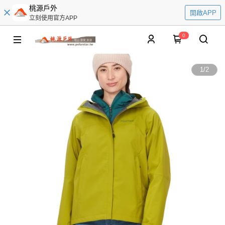
桃源戶外
開啟APP
立刻使用官方APP
0
1
/
2