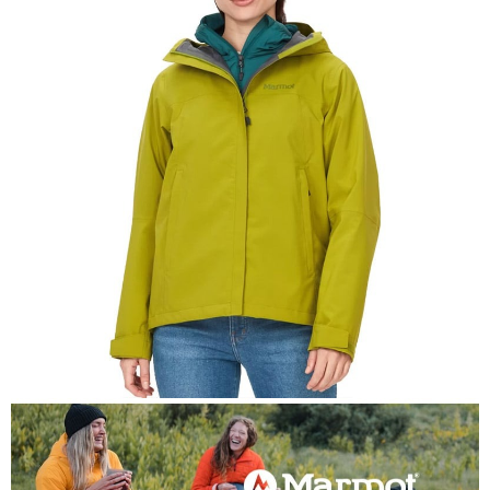
AFTEE先享後付是「在收到商品之後才付款」的支付方式。 讓您購物簡單
運送方式
便利好安心！
１．簡單：不需註冊會員、不需綁卡、不需儲值。
全家付款取貨
２．便利：只要手機號碼，簡訊認證，即可結帳。
每筆NT$60，滿NT$1,000(含以上)免運費
３．安心：先確認商品／服務後，再付款。
付款後全家取貨
【「AFTEE先享後付」結帳流程】
１．於結帳方式選擇「AFTEE先享後付」後，將跳轉至「AFTEE先享後付」
每筆NT$60，滿NT$1,000(含以上)免運費
結帳頁面，進行簡訊認證並確認金額後，即可完成結帳。
２．訂單成立數日內，您將收到繳費通知簡訊。
萊爾富取貨付款
３．收到繳費通知簡訊後14天內，點擊此簡訊中的連結，可透過四大超商／
每筆NT$60，滿NT$1,000(含以上)免運費
ATM／網路銀行／等多元方式進行付款，方視為交易完成。
※ 請注意：結帳手續完成當下不需立刻繳費，但若您需要取消訂單，請聯絡
付款後萊爾富取貨
購買商品的店家。未經商家同意取消之訂單仍視為有效，需透過AFTEE先享
後付繳納相關費用。
每筆NT$60，滿NT$1,000(含以上)免運費
※ 交易是否成功請以「AFTEE先享後付 」之結帳頁面顯示為準，若有關於
是否繳費成功／繳費後需取消欲退款等相關疑問，請聯繫「AFTEE先享後付
7-11付款取貨
客戶支援中心」
https://netprotections.freshdesk.com/support/home
每筆NT$60，滿NT$1,000(含以上)免運費
【注意事項】
１．透過由恩沛科技股份有限公司提供之「AFTEE先享後付」服務完成之交
付款後7-11取貨
易，需依本服務之必要範圍內提供個人資料，並將交易相關給付款項請求債
每筆NT$60，滿NT$1,000(含以上)免運費
權轉讓予恩沛科技股份有限公司。
２．關於個人資料處理事宜，請瀏覽以下網址：
宅配到府
https://aftee.tw/terms/#terms3