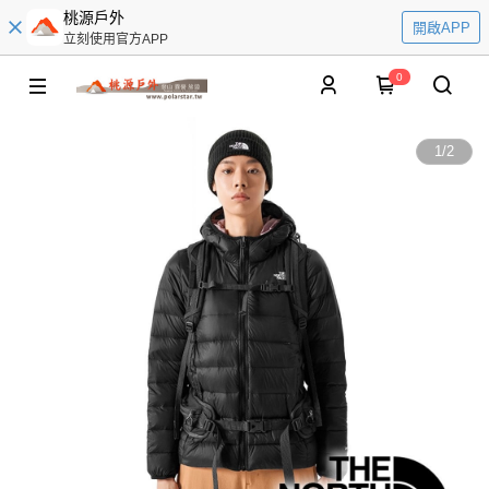
桃源戶外
開啟APP
立刻使用官方APP
0
1
/
2