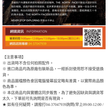
【注意事項】
※ 出貨時不含任何拍照配件。
※ 進口商品均為原廠包裝新品，一經拆封使用恕不接受退換
貨。
※ 商品圖檔顏色會因電腦螢幕設定略有差異，以實際商品顏
色為準。
※ 本店商品均與實體店同步販售，為了避免因缺貨與調貨等
太久，下單前可先詢問是否有現貨。
★ 如有任何疑問，請撥打04-37047939詢問(早上09:00-12:00 /