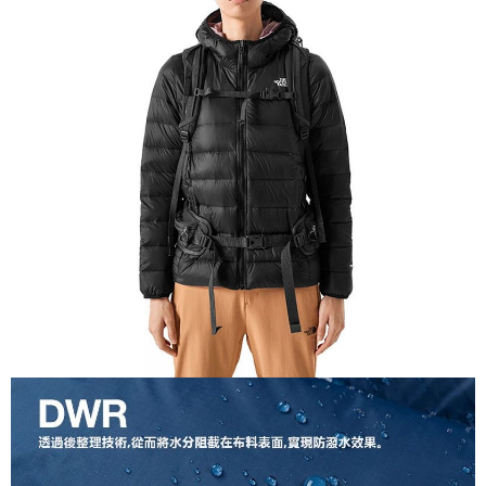
相關說明
【關於「AFTEE先享後付」】
AFTEE先享後付是「在收到商品之後才付款」的支付方式。 讓您購物簡單
運送方式
便利好安心！
１．簡單：不需註冊會員、不需綁卡、不需儲值。
全家付款取貨
２．便利：只要手機號碼，簡訊認證，即可結帳。
每筆NT$60，滿NT$1,000(含以上)免運費
３．安心：先確認商品／服務後，再付款。
付款後全家取貨
【「AFTEE先享後付」結帳流程】
１．於結帳方式選擇「AFTEE先享後付」後，將跳轉至「AFTEE先享後付」
每筆NT$60，滿NT$1,000(含以上)免運費
結帳頁面，進行簡訊認證並確認金額後，即可完成結帳。
２．訂單成立數日內，您將收到繳費通知簡訊。
萊爾富取貨付款
３．收到繳費通知簡訊後14天內，點擊此簡訊中的連結，可透過四大超商／
每筆NT$60，滿NT$1,000(含以上)免運費
ATM／網路銀行／等多元方式進行付款，方視為交易完成。
※ 請注意：結帳手續完成當下不需立刻繳費，但若您需要取消訂單，請聯絡
付款後萊爾富取貨
購買商品的店家。未經商家同意取消之訂單仍視為有效，需透過AFTEE先享
後付繳納相關費用。
每筆NT$60，滿NT$1,000(含以上)免運費
※ 交易是否成功請以「AFTEE先享後付 」之結帳頁面顯示為準，若有關於
是否繳費成功／繳費後需取消欲退款等相關疑問，請聯繫「AFTEE先享後付
7-11付款取貨
客戶支援中心」
https://netprotections.freshdesk.com/support/home
每筆NT$60，滿NT$1,000(含以上)免運費
【注意事項】
１．透過由恩沛科技股份有限公司提供之「AFTEE先享後付」服務完成之交
付款後7-11取貨
易，需依本服務之必要範圍內提供個人資料，並將交易相關給付款項請求債