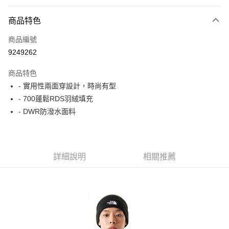
付款方式
商品特色
信用卡一次付款
商品編號
信用卡分期付款
9249262
3 期 0 利率 每期
NT$2,940
21家銀行
商品特色
6 期 0 利率 每期
NT$1,470
21家銀行
合作金庫商業銀行
第一商業銀行
- 實用性兩面穿設計，時尚有型
華南商業銀行
彰化商業銀行
合作金庫商業銀行
第一商業銀行
超商取貨付款
- 700蓬鬆RDS羽絨填充
上海商業儲蓄銀行
台北富邦商業銀行
華南商業銀行
彰化商業銀行
國泰世華商業銀行
兆豐國際商業銀行
- DWR防潑水面料
LINE Pay
上海商業儲蓄銀行
台北富邦商業銀行
臺灣中小企業銀行
台中商業銀行
國泰世華商業銀行
兆豐國際商業銀行
匯豐（台灣）商業銀行
華泰商業銀行
Apple Pay
臺灣中小企業銀行
台中商業銀行
聯邦商業銀行
遠東國際商業銀行
匯豐（台灣）商業銀行
華泰商業銀行
街口支付
元大商業銀行
永豐商業銀行
詳細說明
相關推薦
聯邦商業銀行
遠東國際商業銀行
玉山商業銀行
星展（台灣）商業銀行
元大商業銀行
永豐商業銀行
悠遊付
台新國際商業銀行
中國信託商業銀行
玉山商業銀行
星展（台灣）商業銀行
台灣樂天信用卡公司
台新國際商業銀行
中國信託商業銀行
Google Pay
台灣樂天信用卡公司
全盈+PAY
AFTEE先享後付