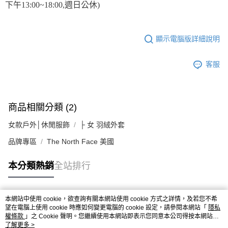
下午13:00~18:00,週日公休)
顯示電腦版詳細說明
客服
商品相關分類 (2)
女款戶外│休閒服飾
├ 女 羽絨外套
品牌專區
The North Face 美國
本分類熱銷
全站排行
本網站中使用 cookie，欲查詢有關本網站使用 cookie 方式之詳情，及若您不希
熱門標籤
望在電腦上使用 cookie 時應如何變更電腦的 cookie 設定，請參閱本網站「
隱私
權條款
」之 Cookie 聲明。您繼續使用本網站即表示您同意本公司得按本網站使
用條款之 Cookie 聲明使用 cookie。
了解更多 >