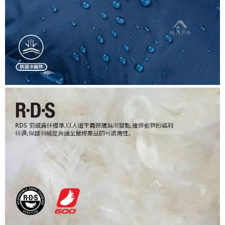
每筆NT$60，滿NT$1,000(含以上)免運費
權轉讓予恩沛科技股份有限公司。
２．關於個人資料處理事宜，請瀏覽以下網址：
宅配到府
https://aftee.tw/terms/#terms3
３．未成年的使用者請事先徵得法定代理人或監護人之同意方可使用
每筆NT$100，滿NT$1,000(含以上)免運費
「AFTEE先享後付」，若未經同意申辦者引起之損失，本公司不負相關責
任。
桃源戶外門市取貨
４．使用「AFTEE先享後付」時，將依據個別帳號之用戶狀況，依本公司即
每筆NT$100，滿NT$1,000(含以上)免運費
時審查核予不同之上限額度；若仍有額度不足之情形，本公司將視審查結果
請求用戶進行身份認證。
宅配
５．嚴禁一人註冊多個帳號或使用他人資訊註冊。若發現惡意使用之情形，
恩沛科技股份有限公司將有權停止該用戶之使用額度並採取法律行動。
每筆NT$100，滿NT$1,000(含以上)免運費