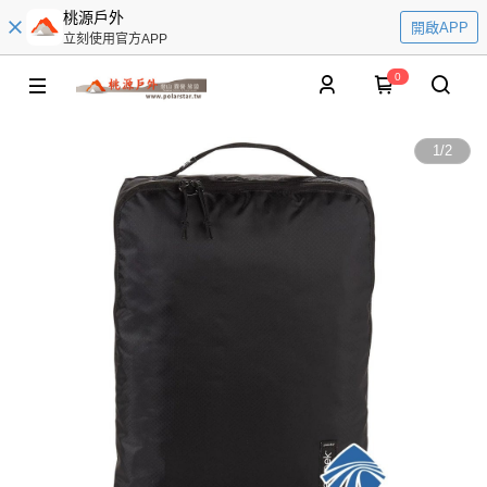
桃源戶外
開啟APP
立刻使用官方APP
0
1
/
2