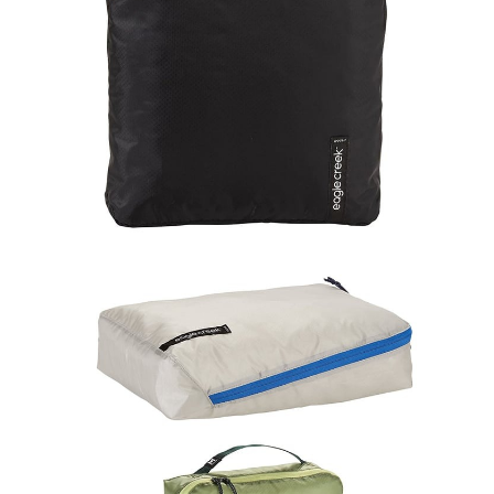
２．便利：只要手機號碼，簡訊認證，即可結帳。
每筆NT$60，滿NT$1,000(含以上)免運費
３．安心：先確認商品／服務後，再付款。
付款後全家取貨
【「AFTEE先享後付」結帳流程】
１．於結帳方式選擇「AFTEE先享後付」後，將跳轉至「AFTEE先享後付」
每筆NT$60，滿NT$1,000(含以上)免運費
結帳頁面，進行簡訊認證並確認金額後，即可完成結帳。
２．訂單成立數日內，您將收到繳費通知簡訊。
萊爾富取貨付款
３．收到繳費通知簡訊後14天內，點擊此簡訊中的連結，可透過四大超商／
每筆NT$60，滿NT$1,000(含以上)免運費
ATM／網路銀行／等多元方式進行付款，方視為交易完成。
※ 請注意：結帳手續完成當下不需立刻繳費，但若您需要取消訂單，請聯絡
付款後萊爾富取貨
購買商品的店家。未經商家同意取消之訂單仍視為有效，需透過AFTEE先享
後付繳納相關費用。
每筆NT$60，滿NT$1,000(含以上)免運費
※ 交易是否成功請以「AFTEE先享後付 」之結帳頁面顯示為準，若有關於
是否繳費成功／繳費後需取消欲退款等相關疑問，請聯繫「AFTEE先享後付
7-11付款取貨
客戶支援中心」
https://netprotections.freshdesk.com/support/home
每筆NT$60，滿NT$1,000(含以上)免運費
【注意事項】
１．透過由恩沛科技股份有限公司提供之「AFTEE先享後付」服務完成之交
付款後7-11取貨
易，需依本服務之必要範圍內提供個人資料，並將交易相關給付款項請求債
每筆NT$60，滿NT$1,000(含以上)免運費
權轉讓予恩沛科技股份有限公司。
２．關於個人資料處理事宜，請瀏覽以下網址：
宅配到府
https://aftee.tw/terms/#terms3
３．未成年的使用者請事先徵得法定代理人或監護人之同意方可使用
每筆NT$100，滿NT$1,000(含以上)免運費
「AFTEE先享後付」，若未經同意申辦者引起之損失，本公司不負相關責
任。
桃源戶外門市取貨