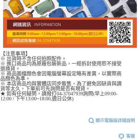
【注意事項】
※ 出貨時不含任何拍照配件。
※ 進口商品均為原廠包裝新品，一經拆封使用恕不接受
退換貨。
※ 商品圖檔顏色會因電腦螢幕設定略有差異，以實際商
品顏色為準。
※ 本店商品均與實體店同步販售，為了避免因缺貨與調
貨等太久，下單前可先詢問是否有現貨。
★ 如有任何疑問，請撥打04-37047939詢問(早上09:00-
12:00 / 下午13:00~18:00,週日公休)
顯示電腦版詳細說明
客服