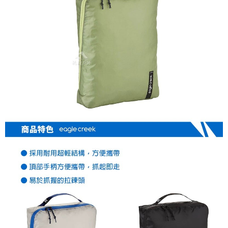
４．使用「AFTEE先享後付」時，將依據個別帳號之用戶狀況，依本公司即
每筆NT$100，滿NT$1,000(含以上)免運費
時審查核予不同之上限額度；若仍有額度不足之情形，本公司將視審查結果
請求用戶進行身份認證。
宅配
５．嚴禁一人註冊多個帳號或使用他人資訊註冊。若發現惡意使用之情形，
恩沛科技股份有限公司將有權停止該用戶之使用額度並採取法律行動。
每筆NT$100，滿NT$1,000(含以上)免運費