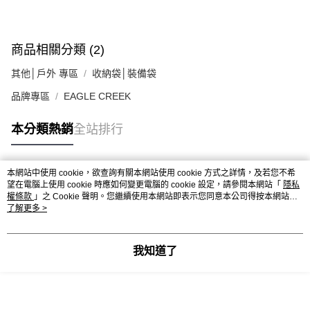
商品相關分類 (2)
其他│戶外 專區
收納袋│裝備袋
品牌專區
EAGLE CREEK
本分類熱銷
全站排行
本網站中使用 cookie，欲查詢有關本網站使用 cookie 方式之詳情，及若您不希
熱門標籤
望在電腦上使用 cookie 時應如何變更電腦的 cookie 設定，請參閱本網站「
隱私
權條款
」之 Cookie 聲明。您繼續使用本網站即表示您同意本公司得按本網站使
用條款之 Cookie 聲明使用 cookie。
了解更多 >
我知道了