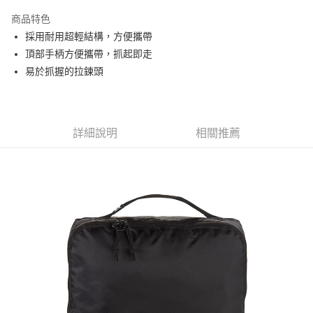
3 期 0 利率 每期
NT$193
21家銀行
商品特色
6 期 0 利率 每期
NT$96
21家銀行
合作金庫商業銀行
第一商業銀行
採用耐用超輕結構，方便攜帶
華南商業銀行
彰化商業銀行
合作金庫商業銀行
第一商業銀行
超商取貨付款
頂部手柄方便攜帶，抓起即走
上海商業儲蓄銀行
台北富邦商業銀行
華南商業銀行
彰化商業銀行
國泰世華商業銀行
兆豐國際商業銀行
易於抓握的拉鍊頭
LINE Pay
上海商業儲蓄銀行
台北富邦商業銀行
臺灣中小企業銀行
台中商業銀行
國泰世華商業銀行
兆豐國際商業銀行
匯豐（台灣）商業銀行
華泰商業銀行
Apple Pay
臺灣中小企業銀行
台中商業銀行
聯邦商業銀行
遠東國際商業銀行
匯豐（台灣）商業銀行
華泰商業銀行
街口支付
元大商業銀行
永豐商業銀行
詳細說明
相關推薦
聯邦商業銀行
遠東國際商業銀行
玉山商業銀行
星展（台灣）商業銀行
元大商業銀行
永豐商業銀行
悠遊付
台新國際商業銀行
中國信託商業銀行
玉山商業銀行
星展（台灣）商業銀行
台灣樂天信用卡公司
台新國際商業銀行
中國信託商業銀行
Google Pay
台灣樂天信用卡公司
全盈+PAY
AFTEE先享後付
相關說明
【關於「AFTEE先享後付」】
AFTEE先享後付是「在收到商品之後才付款」的支付方式。 讓您購物簡單
運送方式
便利好安心！
１．簡單：不需註冊會員、不需綁卡、不需儲值。
全家付款取貨