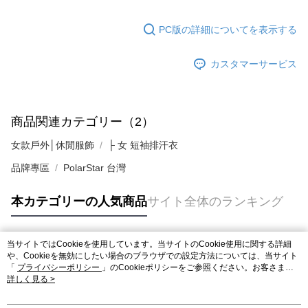
PC版の詳細についてを表示する
カスタマーサービス
商品関連カテゴリー（2）
女款戶外│休閒服飾
├ 女 短袖排汗衣
品牌專區
PolarStar 台灣
本カテゴリーの人気商品
サイト全体のランキング
当サイトではCookieを使用しています。当サイトのCookie使用に関する詳細
人気タグ
や、Cookieを無効にしたい場合のブラウザでの設定方法については、当サイト
「
プライバシーポリシー
」のCookieポリシーをご参照ください。お客さま
が、当サイトを引き続き使用される場合、当社がサイト利用規約のCookieポリ
詳しく見る >
シーに基づいてCookieを使用することに同意したものとみなします。