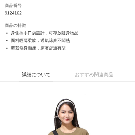
商品番号
クレジットカード分割払い
9124162
3回払い、金利0、毎回
NT$426
21行の銀行
商品の特徴
6回払い、金利0、毎回
NT$213
21行の銀行
合作金庫商業銀行
第一商業銀行
身側插手口袋設計，可存放隨身物品
華南商業銀行
彰化商業銀行
合作金庫商業銀行
第一商業銀行
コンビニ店頭代金引換
面料輕薄柔軟，透氣涼爽不悶熱
上海商業儲蓄銀行
台北富邦商業銀行
華南商業銀行
彰化商業銀行
国泰世華商業銀行
兆豐國際商業銀行
剪裁修身顯瘦，穿著舒適有型
LINE Pay
上海商業儲蓄銀行
台北富邦商業銀行
台湾中小企業銀行
台中商業銀行
国泰世華商業銀行
兆豐國際商業銀行
HSBC(台湾)商業銀行
華泰商業銀行
Apple Pay
台湾中小企業銀行
台中商業銀行
聯邦商業銀行
遠東国際商業銀行
HSBC(台湾)商業銀行
華泰商業銀行
JKOPAY
元大商業銀行
永豐商業銀行
詳細について
おすすめ関連商品
聯邦商業銀行
遠東国際商業銀行
玉山商業銀行
星展(台湾)商業銀行
元大商業銀行
永豐商業銀行
Easy Wallet
台新國際商業銀行
中国信託商業銀行
玉山商業銀行
星展(台湾)商業銀行
台湾楽天クレジットカード会社
台新國際商業銀行
中国信託商業銀行
Google Pay
台湾楽天クレジットカード会社
Plus Pay
AFTEE代金後払い
説明
一、 AFTEE代金後払いについて