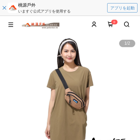
桃源戶外
アプリを起動
いますぐ公式アプリを使用する
0
1
/
2