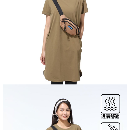
1.お支払い方法でAFTEE代金後払いを選択すると、携帯電話認証ウィンド
配送方法
ウが表示されます。
2.SMSで認証してお支払い手続を進めてください。
全家付款取貨
3.注文するときのお支払いは不要です。商品はご指定の住所に配送されま
配送毎にNT$60、NT$1,000以上で送料無料
す。
4.ご注文が完了すると、携帯に支払い通知のSMSが届きます。アプリ会員
付款後全家取貨
の場合は、AFTEE アプリプッシュ通知が届きます。
5.商品受け取り時のお支払いは不要です。商品を確かめてから、SMSまた
配送毎にNT$60、NT$1,000以上で送料無料
はアプリの通知に従って、4大コンビニ、またはATM/オンラインバンキン
グでお支払いください。
萊爾富取貨付款
配送毎にNT$60、NT$1,000以上で送料無料
代金納付期限は最短で 14 日以内ですので、ご注意ください。AFTEE アプ
リをダウンロードして AFTEE 会員になるとお支払い期限を最長 45 日以内
付款後萊爾富取貨
まで延長できます。
配送毎にNT$60、NT$1,000以上で送料無料
お支払期限は、ショップが請求した期日と、AFTEEで延長できる日数をも
とに計算されます。AFTEEで注文すると、商品を受け取るまで支払い期限
7-11付款取貨
を延長できますが、商品を期限内に受け取れない場合があります（例：予
配送毎にNT$60、NT$1,000以上で送料無料
約商品や商品到着日が比較的遅い商品）。そのため、商品到着の有無に関
わらず、AFTEEで指定された期限内にお支払いください。
付款後7-11取貨
二、支払い限度額
配送毎にNT$60、NT$1,000以上で送料無料
1.初回 AFTEEを ご利用の際に、認証結果及び当社の審査の結果に基づ
き、限度額が設定されます。
宅配到府
2.決済金額は最低NT$20です。