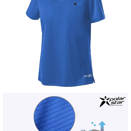
【關於「AFTEE先享後付」】
AFTEE先享後付是「在收到商品之後才付款」的支付方式。 讓您購物簡單
運送方式
便利好安心！
１．簡單：不需註冊會員、不需綁卡、不需儲值。
全家付款取貨
２．便利：只要手機號碼，簡訊認證，即可結帳。
每筆NT$60，滿NT$1,000(含以上)免運費
３．安心：先確認商品／服務後，再付款。
付款後全家取貨
【「AFTEE先享後付」結帳流程】
１．於結帳方式選擇「AFTEE先享後付」後，將跳轉至「AFTEE先享後付」
每筆NT$60，滿NT$1,000(含以上)免運費
結帳頁面，進行簡訊認證並確認金額後，即可完成結帳。
２．訂單成立數日內，您將收到繳費通知簡訊。
萊爾富取貨付款
３．收到繳費通知簡訊後14天內，點擊此簡訊中的連結，可透過四大超商／
每筆NT$60，滿NT$1,000(含以上)免運費
ATM／網路銀行／等多元方式進行付款，方視為交易完成。
※ 請注意：結帳手續完成當下不需立刻繳費，但若您需要取消訂單，請聯絡
付款後萊爾富取貨
購買商品的店家。未經商家同意取消之訂單仍視為有效，需透過AFTEE先享
後付繳納相關費用。
每筆NT$60，滿NT$1,000(含以上)免運費
※ 交易是否成功請以「AFTEE先享後付 」之結帳頁面顯示為準，若有關於
是否繳費成功／繳費後需取消欲退款等相關疑問，請聯繫「AFTEE先享後付
7-11付款取貨
客戶支援中心」
https://netprotections.freshdesk.com/support/home
每筆NT$60，滿NT$1,000(含以上)免運費
【注意事項】
１．透過由恩沛科技股份有限公司提供之「AFTEE先享後付」服務完成之交
付款後7-11取貨
易，需依本服務之必要範圍內提供個人資料，並將交易相關給付款項請求債
每筆NT$60，滿NT$1,000(含以上)免運費
權轉讓予恩沛科技股份有限公司。
２．關於個人資料處理事宜，請瀏覽以下網址：