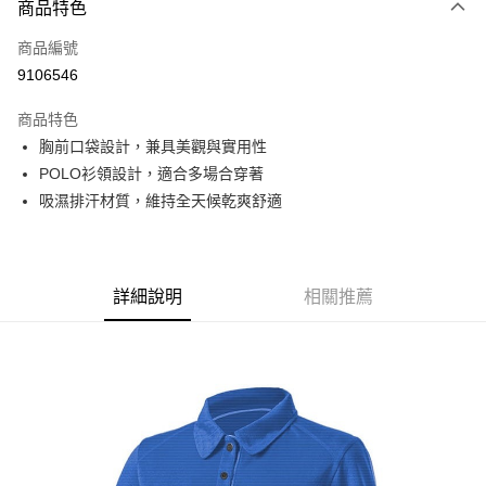
商品特色
信用卡一次付款
商品編號
信用卡分期付款
9106546
3 期 0 利率 每期
NT$263
21家銀行
商品特色
6 期 0 利率 每期
NT$131
21家銀行
合作金庫商業銀行
第一商業銀行
胸前口袋設計，兼具美觀與實用性
華南商業銀行
彰化商業銀行
合作金庫商業銀行
第一商業銀行
超商取貨付款
POLO衫領設計，適合多場合穿著
上海商業儲蓄銀行
台北富邦商業銀行
華南商業銀行
彰化商業銀行
國泰世華商業銀行
兆豐國際商業銀行
吸濕排汗材質，維持全天候乾爽舒適
LINE Pay
上海商業儲蓄銀行
台北富邦商業銀行
臺灣中小企業銀行
台中商業銀行
國泰世華商業銀行
兆豐國際商業銀行
匯豐（台灣）商業銀行
華泰商業銀行
Apple Pay
臺灣中小企業銀行
台中商業銀行
聯邦商業銀行
遠東國際商業銀行
匯豐（台灣）商業銀行
華泰商業銀行
街口支付
元大商業銀行
永豐商業銀行
詳細說明
相關推薦
聯邦商業銀行
遠東國際商業銀行
玉山商業銀行
星展（台灣）商業銀行
元大商業銀行
永豐商業銀行
悠遊付
台新國際商業銀行
中國信託商業銀行
玉山商業銀行
星展（台灣）商業銀行
台灣樂天信用卡公司
台新國際商業銀行
中國信託商業銀行
Google Pay
台灣樂天信用卡公司
全盈+PAY
AFTEE先享後付
相關說明