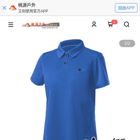
桃源戶外
開啟APP
立刻使用官方APP
0
1
/
2