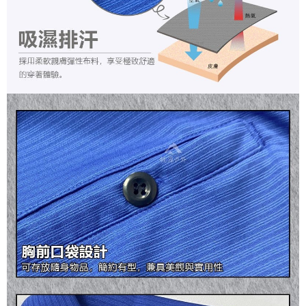
宅配到府
https://aftee.tw/terms/#terms3
３．未成年的使用者請事先徵得法定代理人或監護人之同意方可使用
每筆NT$100，滿NT$1,000(含以上)免運費
「AFTEE先享後付」，若未經同意申辦者引起之損失，本公司不負相關責
任。
桃源戶外門市取貨
４．使用「AFTEE先享後付」時，將依據個別帳號之用戶狀況，依本公司即
每筆NT$100，滿NT$1,000(含以上)免運費
時審查核予不同之上限額度；若仍有額度不足之情形，本公司將視審查結果
請求用戶進行身份認證。
宅配
５．嚴禁一人註冊多個帳號或使用他人資訊註冊。若發現惡意使用之情形，
恩沛科技股份有限公司將有權停止該用戶之使用額度並採取法律行動。
每筆NT$100，滿NT$1,000(含以上)免運費