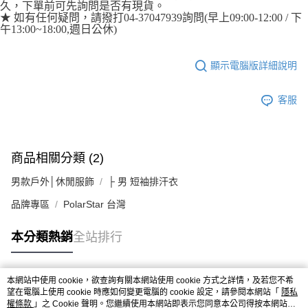
久，下單前可先詢問是否有現貨。
★ 如有任何疑問，請撥打04-37047939詢問(早上09:00-12:00 / 下
午13:00~18:00,週日公休)
顯示電腦版詳細說明
客服
商品相關分類 (2)
男款戶外│休閒服飾
├ 男 短袖排汗衣
品牌專區
PolarStar 台灣
本分類熱銷
全站排行
本網站中使用 cookie，欲查詢有關本網站使用 cookie 方式之詳情，及若您不希
熱門標籤
望在電腦上使用 cookie 時應如何變更電腦的 cookie 設定，請參閱本網站「
隱私
權條款
」之 Cookie 聲明。您繼續使用本網站即表示您同意本公司得按本網站使