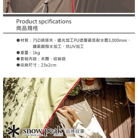
每筆NT$60，滿NT$1,000(含以上)免運費
３．安心：先確認商品／服務後，再付款。
萊爾富取貨付款
【「AFTEE先享後付」結帳流程】
１．於結帳方式選擇「AFTEE先享後付」後，將跳轉至「AFTEE先享後付」
每筆NT$60，滿NT$1,000(含以上)免運費
結帳頁面，進行簡訊認證並確認金額後，即可完成結帳。
２．訂單成立數日內，您將收到繳費通知簡訊。
7-11付款取貨
３．收到繳費通知簡訊後14天內，點擊此簡訊中的連結，可透過四大超商／
每筆NT$60，滿NT$1,000(含以上)免運費
ATM／網路銀行／等多元方式進行付款，方視為交易完成。
※ 請注意：結帳手續完成當下不需立刻繳費，但若您需要取消訂單，請聯絡
宅配到府
購買商品的店家。未經商家同意取消之訂單仍視為有效，需透過AFTEE先享
後付繳納相關費用。
每筆NT$100，滿NT$1,000(含以上)免運費
※ 交易是否成功請以「AFTEE先享後付 」之結帳頁面顯示為準，若有關於
是否繳費成功／繳費後需取消欲退款等相關疑問，請聯繫「AFTEE先享後付
桃源戶外門市取貨
客戶支援中心」
https://netprotections.freshdesk.com/support/home
每筆NT$100，滿NT$1,000(含以上)免運費
【注意事項】
１．透過由恩沛科技股份有限公司提供之「AFTEE先享後付」服務完成之交
宅配
易，需依本服務之必要範圍內提供個人資料，並將交易相關給付款項請求債
每筆NT$100，滿NT$1,000(含以上)免運費
權轉讓予恩沛科技股份有限公司。
２．關於個人資料處理事宜，請瀏覽以下網址：
https://aftee.tw/terms/#terms3
３．未成年的使用者請事先徵得法定代理人或監護人之同意方可使用
「AFTEE先享後付」，若未經同意申辦者引起之損失，本公司不負相關責
任。