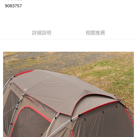
信用卡分期付款
9083757
3 期 0 利率 每期
NT$1,103
21家銀行
6 期 0 利率 每期
NT$551
21家銀行
合作金庫商業銀行
第一商業銀行
華南商業銀行
彰化商業銀行
合作金庫商業銀行
第一商業銀行
超商取貨付款
詳細說明
相關推薦
上海商業儲蓄銀行
台北富邦商業銀行
華南商業銀行
彰化商業銀行
國泰世華商業銀行
兆豐國際商業銀行
LINE Pay
上海商業儲蓄銀行
台北富邦商業銀行
臺灣中小企業銀行
台中商業銀行
國泰世華商業銀行
兆豐國際商業銀行
匯豐（台灣）商業銀行
華泰商業銀行
Apple Pay
臺灣中小企業銀行
台中商業銀行
聯邦商業銀行
遠東國際商業銀行
匯豐（台灣）商業銀行
華泰商業銀行
街口支付
元大商業銀行
永豐商業銀行
聯邦商業銀行
遠東國際商業銀行
玉山商業銀行
星展（台灣）商業銀行
元大商業銀行
永豐商業銀行
悠遊付
台新國際商業銀行
中國信託商業銀行
玉山商業銀行
星展（台灣）商業銀行
台灣樂天信用卡公司
台新國際商業銀行
中國信託商業銀行
全盈+PAY
台灣樂天信用卡公司
AFTEE先享後付
相關說明
【關於「AFTEE先享後付」】
AFTEE先享後付是「在收到商品之後才付款」的支付方式。 讓您購物簡單
運送方式
便利好安心！
１．簡單：不需註冊會員、不需綁卡、不需儲值。
全家付款取貨
２．便利：只要手機號碼，簡訊認證，即可結帳。