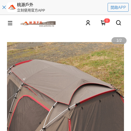
桃源戶外
開啟APP
立刻使用官方APP
0
1
/
2