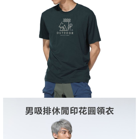
【關於「AFTEE先享後付」】
AFTEE先享後付是「在收到商品之後才付款」的支付方式。 讓您購物簡單
運送方式
便利好安心！
１．簡單：不需註冊會員、不需綁卡、不需儲值。
全家付款取貨
２．便利：只要手機號碼，簡訊認證，即可結帳。
每筆NT$60，滿NT$1,000(含以上)免運費
３．安心：先確認商品／服務後，再付款。
付款後全家取貨
【「AFTEE先享後付」結帳流程】
１．於結帳方式選擇「AFTEE先享後付」後，將跳轉至「AFTEE先享後付」
每筆NT$60，滿NT$1,000(含以上)免運費
結帳頁面，進行簡訊認證並確認金額後，即可完成結帳。
２．訂單成立數日內，您將收到繳費通知簡訊。
萊爾富取貨付款
３．收到繳費通知簡訊後14天內，點擊此簡訊中的連結，可透過四大超商／
每筆NT$60，滿NT$1,000(含以上)免運費
ATM／網路銀行／等多元方式進行付款，方視為交易完成。
※ 請注意：結帳手續完成當下不需立刻繳費，但若您需要取消訂單，請聯絡
付款後萊爾富取貨
購買商品的店家。未經商家同意取消之訂單仍視為有效，需透過AFTEE先享
後付繳納相關費用。
每筆NT$60，滿NT$1,000(含以上)免運費
※ 交易是否成功請以「AFTEE先享後付 」之結帳頁面顯示為準，若有關於
是否繳費成功／繳費後需取消欲退款等相關疑問，請聯繫「AFTEE先享後付
7-11付款取貨
客戶支援中心」
https://netprotections.freshdesk.com/support/home
每筆NT$60，滿NT$1,000(含以上)免運費
【注意事項】
１．透過由恩沛科技股份有限公司提供之「AFTEE先享後付」服務完成之交
付款後7-11取貨
易，需依本服務之必要範圍內提供個人資料，並將交易相關給付款項請求債
每筆NT$60，滿NT$1,000(含以上)免運費
權轉讓予恩沛科技股份有限公司。
２．關於個人資料處理事宜，請瀏覽以下網址：