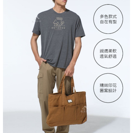
宅配到府
https://aftee.tw/terms/#terms3
３．未成年的使用者請事先徵得法定代理人或監護人之同意方可使用
每筆NT$100，滿NT$1,000(含以上)免運費
「AFTEE先享後付」，若未經同意申辦者引起之損失，本公司不負相關責
任。
桃源戶外門市取貨
４．使用「AFTEE先享後付」時，將依據個別帳號之用戶狀況，依本公司即
每筆NT$100，滿NT$1,000(含以上)免運費
時審查核予不同之上限額度；若仍有額度不足之情形，本公司將視審查結果
請求用戶進行身份認證。
宅配
５．嚴禁一人註冊多個帳號或使用他人資訊註冊。若發現惡意使用之情形，
恩沛科技股份有限公司將有權停止該用戶之使用額度並採取法律行動。
每筆NT$100，滿NT$1,000(含以上)免運費