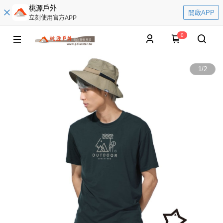
桃源戶外
開啟APP
立刻使用官方APP
0
1
/
2