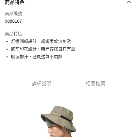
商品特色
信用卡一次付款
商品編號
信用卡分期付款
9080107
3 期 0 利率 每期
NT$263
21家銀行
商品特色
6 期 0 利率 每期
NT$131
21家銀行
合作金庫商業銀行
第一商業銀行
舒適圓領設計，親膚柔軟無刺激
華南商業銀行
彰化商業銀行
合作金庫商業銀行
第一商業銀行
超商取貨付款
胸前印花設計，時尚穿搭自在有型
上海商業儲蓄銀行
台北富邦商業銀行
華南商業銀行
彰化商業銀行
國泰世華商業銀行
兆豐國際商業銀行
吸濕排汗，通風透氣不悶熱
LINE Pay
上海商業儲蓄銀行
台北富邦商業銀行
臺灣中小企業銀行
台中商業銀行
國泰世華商業銀行
兆豐國際商業銀行
匯豐（台灣）商業銀行
華泰商業銀行
Apple Pay
臺灣中小企業銀行
台中商業銀行
聯邦商業銀行
遠東國際商業銀行
匯豐（台灣）商業銀行
華泰商業銀行
街口支付
元大商業銀行
永豐商業銀行
詳細說明
相關推薦
聯邦商業銀行
遠東國際商業銀行
玉山商業銀行
星展（台灣）商業銀行
元大商業銀行
永豐商業銀行
悠遊付
台新國際商業銀行
中國信託商業銀行
玉山商業銀行
星展（台灣）商業銀行
台灣樂天信用卡公司
台新國際商業銀行
中國信託商業銀行
Google Pay
台灣樂天信用卡公司
全盈+PAY
AFTEE先享後付
相關說明