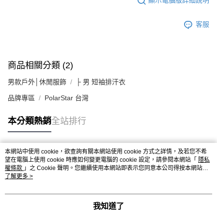
顯示電腦版詳細說明
客服
商品相關分類 (2)
男款戶外│休閒服飾
├ 男 短袖排汗衣
品牌專區
PolarStar 台灣
本分類熱銷
全站排行
本網站中使用 cookie，欲查詢有關本網站使用 cookie 方式之詳情，及若您不希
熱門標籤
望在電腦上使用 cookie 時應如何變更電腦的 cookie 設定，請參閱本網站「
隱私
權條款
」之 Cookie 聲明。您繼續使用本網站即表示您同意本公司得按本網站使
用條款之 Cookie 聲明使用 cookie。
了解更多 >
我知道了