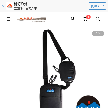
桃源戶外
開啟APP
立刻使用官方APP
0
1
/
2