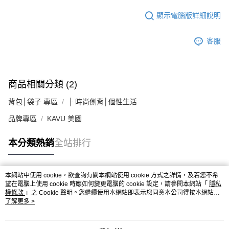
顯示電腦版詳細說明
客服
商品相關分類 (2)
背包│袋子 專區
├ 時尚側背│個性生活
品牌專區
KAVU 美國
本分類熱銷
全站排行
本網站中使用 cookie，欲查詢有關本網站使用 cookie 方式之詳情，及若您不希
熱門標籤
望在電腦上使用 cookie 時應如何變更電腦的 cookie 設定，請參閱本網站「
隱私
權條款
」之 Cookie 聲明。您繼續使用本網站即表示您同意本公司得按本網站使
用條款之 Cookie 聲明使用 cookie。
了解更多 >