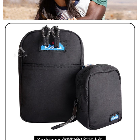
任。
桃源戶外門市取貨
４．使用「AFTEE先享後付」時，將依據個別帳號之用戶狀況，依本公司即
每筆NT$100，滿NT$1,000(含以上)免運費
時審查核予不同之上限額度；若仍有額度不足之情形，本公司將視審查結果
請求用戶進行身份認證。
宅配
５．嚴禁一人註冊多個帳號或使用他人資訊註冊。若發現惡意使用之情形，
恩沛科技股份有限公司將有權停止該用戶之使用額度並採取法律行動。
每筆NT$100，滿NT$1,000(含以上)免運費