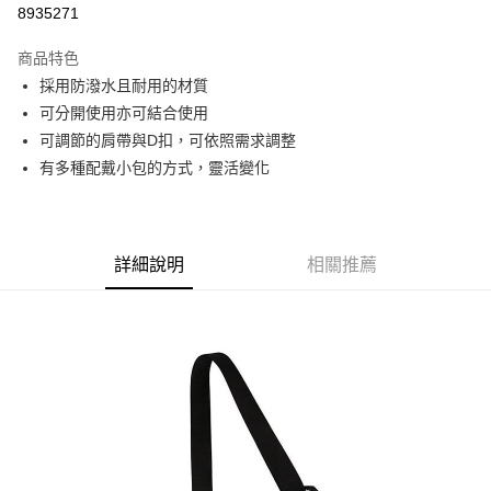
8935271
3 期 0 利率 每期
NT$395
21家銀行
商品特色
6 期 0 利率 每期
NT$197
21家銀行
合作金庫商業銀行
第一商業銀行
採用防潑水且耐用的材質
華南商業銀行
彰化商業銀行
合作金庫商業銀行
第一商業銀行
超商取貨付款
可分開使用亦可結合使用
上海商業儲蓄銀行
台北富邦商業銀行
華南商業銀行
彰化商業銀行
國泰世華商業銀行
兆豐國際商業銀行
可調節的肩帶與D扣，可依照需求調整
LINE Pay
上海商業儲蓄銀行
台北富邦商業銀行
臺灣中小企業銀行
台中商業銀行
有多種配戴小包的方式，靈活變化
國泰世華商業銀行
兆豐國際商業銀行
匯豐（台灣）商業銀行
華泰商業銀行
Apple Pay
臺灣中小企業銀行
台中商業銀行
聯邦商業銀行
遠東國際商業銀行
匯豐（台灣）商業銀行
華泰商業銀行
街口支付
元大商業銀行
永豐商業銀行
聯邦商業銀行
遠東國際商業銀行
玉山商業銀行
星展（台灣）商業銀行
元大商業銀行
永豐商業銀行
詳細說明
相關推薦
悠遊付
台新國際商業銀行
中國信託商業銀行
玉山商業銀行
星展（台灣）商業銀行
台灣樂天信用卡公司
台新國際商業銀行
中國信託商業銀行
Google Pay
台灣樂天信用卡公司
全盈+PAY
AFTEE先享後付
相關說明
【關於「AFTEE先享後付」】
AFTEE先享後付是「在收到商品之後才付款」的支付方式。 讓您購物簡單
運送方式
便利好安心！