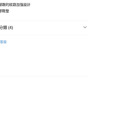
小企業銀行
台中商業銀行
業銀行
遠東國際商業銀行
腳跟的紋路加強設計
台灣）商業銀行
華泰商業銀行
業銀行
永豐商業銀行
膠鞋墊
業銀行
遠東國際商業銀行
業銀行
星展（台灣）商業銀行
業銀行
永豐商業銀行
際商業銀行
中國信託商業銀行
業銀行
星展（台灣）商業銀行
天信用卡公司
類 (4)
際商業銀行
中國信託商業銀行
y
天信用卡公司
 專區
├ 男 休閒鞋
客服
 專區
├ 女 休閒鞋
享後付
 海外運送專區
FTEE先享後付」】
先享後付是「在收到商品之後才付款」的支付方式。 讓您購物簡單
DI JAN
心！
：不需註冊會員、不需綁卡、不需儲值。
：只要手機號碼，簡訊認證，即可結帳。
取貨
：先確認商品／服務後，再付款。
0，滿NT$1,000(含以上)免運費
EE先享後付」結帳流程】
家取貨
方式選擇「AFTEE先享後付」後，將跳轉至「AFTEE先享後
頁面，進行簡訊認證並確認金額後，即可完成結帳。
0，滿NT$1,000(含以上)免運費
成立數日內，您將收到繳費通知簡訊。
費通知簡訊後14天內，點擊此簡訊中的連結，可透過四大超商
貨付款
網路銀行／等多元方式進行付款，方視為交易完成。