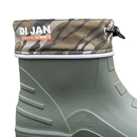
每筆NT$6
※ 請注意
絡購買商品
先享後付
付款後萊
※ 交易是
每筆NT$6
是否繳費成
付客戶支
7-11付款
【注意事
每筆NT$6
１．透過由
交易，需
付款後7-1
求債權轉
每筆NT$6
２．關於
https://aft
宅配到府
３．未成
「AFTE
每筆NT$1
任。
４．使用「
桃源戶外
即時審查
每筆NT$1
結果請求
５．嚴禁
宅配
形，恩沛
動。
每筆NT$1
海外宅配(