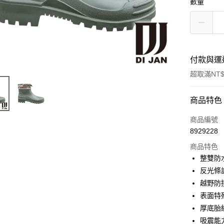
數量
付款與運
超取滿NT$
付款方式
商品特色
信用卡一
商品編號
8929228
信用卡分
商品特色
3 期 
整雙防
6 期 
合作金
反光條
華南商
越野防
合作金
超商取貨
上海商
華南商
表面特
國泰世
LINE Pay
上海商
厚底胎
臺灣中
國泰世
吸震能
匯豐（
Apple Pay