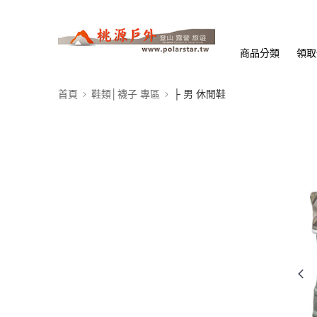
商品分類
領取
首頁
鞋類│襪子 專區
├ 男 休閒鞋