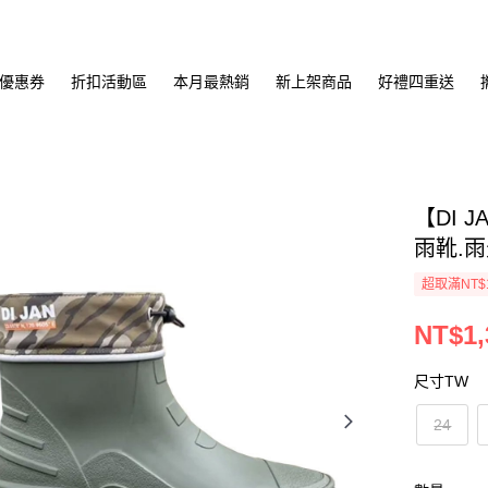
優惠券
折扣活動區
本月最熱銷
新上架商品
好禮四重送
【DI 
雨靴.雨
超取滿NT$
NT$1,
尺寸TW
24