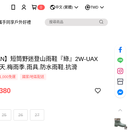
0
中文 (繁體)
TWD
攜手同享戶外好禮
JAN】短筒野迷登山雨鞋『綠』2W-UAX
天.梅雨季.雨具.防水雨鞋.抗滑
1,000免運
國家/地區配送
380
25
26
27