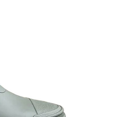
0，滿NT$1,000(含以上)免運費
：結帳手續完成當下不需立刻繳費，但若您需要取消訂單，請聯
的店家。未經商家同意取消之訂單仍視為有效，需透過AFTEE
繳納相關費用。
爾富取貨
否成功請以「AFTEE先享後付 」之結帳頁面顯示為準，若有關於
0，滿NT$1,000(含以上)免運費
功／繳費後需取消欲退款等相關疑問，請聯繫「AFTEE先享後
援中心」
https://netprotections.freshdesk.com/support/home
取貨
項】
0，滿NT$1,000(含以上)免運費
恩沛科技股份有限公司提供之「AFTEE先享後付」服務完成之
依本服務之必要範圍內提供個人資料，並將交易相關給付款項請
1取貨
讓予恩沛科技股份有限公司。
0，滿NT$1,000(含以上)免運費
個人資料處理事宜，請瀏覽以下網址：
ee.tw/terms/#terms3
年的使用者請事先徵得法定代理人或監護人之同意方可使用
E先享後付」，若未經同意申辦者引起之損失，本公司不負相關責
00，滿NT$1,000(含以上)免運費
AFTEE先享後付」時，將依據個別帳號之用戶狀況，依本公司
門市取貨
核予不同之上限額度；若仍有額度不足之情形，本公司將視審查
00，滿NT$1,000(含以上)免運費
用戶進行身份認證。
一人註冊多個帳號或使用他人資訊註冊。若發現惡意使用之情
科技股份有限公司將有權停止該用戶之使用額度並採取法律行
00，滿NT$1,000(含以上)免運費
香港、澳門、新加坡、馬來西亞)
查看運費