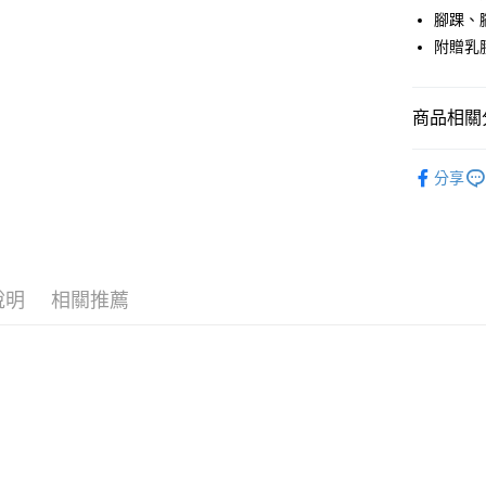
臺灣中
聯邦商
腳踝、
匯豐（
街口支付
元大商
附贈乳
聯邦商
玉山商
元大商
悠遊付
台新國
玉山商
台灣樂
商品相關分
台新國
Google Pa
台灣樂
全盈+PAY
鞋類│襪子
分享
鞋類│襪子
AFTEE先
相關說明
港澳│新馬
【關於「A
AFTEE
品牌專區
便利好安
運送方式
說明
相關推薦
１．簡單
２．便利
全家付款
３．安心
每筆NT$6
【「AFT
付款後全
１．於結帳
付」結帳
每筆NT$6
２．訂單
３．收到繳
萊爾富取
／ATM／