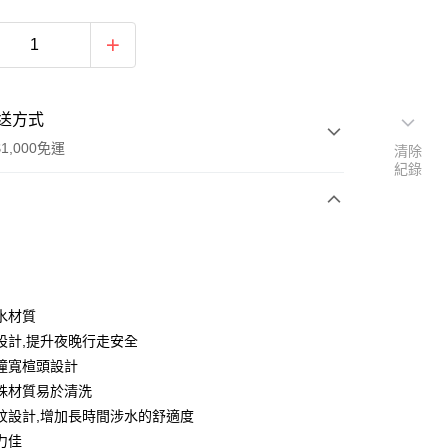
送方式
1,000免運
清除
紀錄
次付款
期付款
0 利率 每期
NT$460
21家銀行
水材質
0 利率 每期
NT$230
21家銀行
庫商業銀行
第一商業銀行
設計,提升夜晚行走安全
業銀行
彰化商業銀行
撞寬楦頭設計
庫商業銀行
第一商業銀行
付款
業儲蓄銀行
台北富邦商業銀行
業銀行
彰化商業銀行
殊材質易於清洗
華商業銀行
兆豐國際商業銀行
業儲蓄銀行
台北富邦商業銀行
紋設計,增加長時間涉水的舒適度
小企業銀行
台中商業銀行
華商業銀行
兆豐國際商業銀行
力佳
台灣）商業銀行
華泰商業銀行