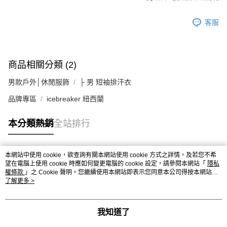
客服
商品相關分類 (2)
男款戶外│休閒服飾
├ 男 短袖排汗衣
品牌專區
icebreaker 紐西蘭
本分類熱銷
全站排行
本網站中使用 cookie，欲查詢有關本網站使用 cookie 方式之詳情，及若您不希
熱門標籤
望在電腦上使用 cookie 時應如何變更電腦的 cookie 設定，請參閱本網站「
隱私
權條款
」之 Cookie 聲明。您繼續使用本網站即表示您同意本公司得按本網站使
用條款之 Cookie 聲明使用 cookie。
了解更多 >
我知道了