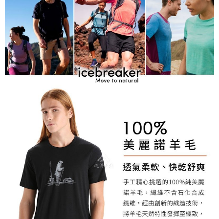
每筆NT$60，滿NT$1,000(含以上)免運費
權轉讓予恩沛科技股份有限公司。
２．關於個人資料處理事宜，請瀏覽以下網址：
宅配到府
https://aftee.tw/terms/#terms3
３．未成年的使用者請事先徵得法定代理人或監護人之同意方可使用
每筆NT$100，滿NT$1,000(含以上)免運費
「AFTEE先享後付」，若未經同意申辦者引起之損失，本公司不負相關責
任。
桃源戶外門市取貨
４．使用「AFTEE先享後付」時，將依據個別帳號之用戶狀況，依本公司即
每筆NT$100，滿NT$1,000(含以上)免運費
時審查核予不同之上限額度；若仍有額度不足之情形，本公司將視審查結果
請求用戶進行身份認證。
宅配
５．嚴禁一人註冊多個帳號或使用他人資訊註冊。若發現惡意使用之情形，
恩沛科技股份有限公司將有權停止該用戶之使用額度並採取法律行動。
每筆NT$100，滿NT$1,000(含以上)免運費