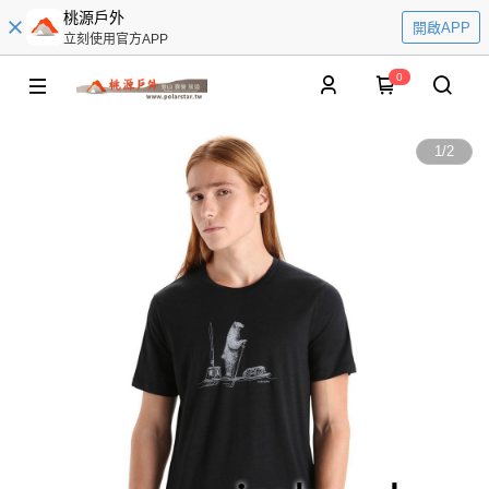
桃源戶外
開啟APP
立刻使用官方APP
0
1
/
2