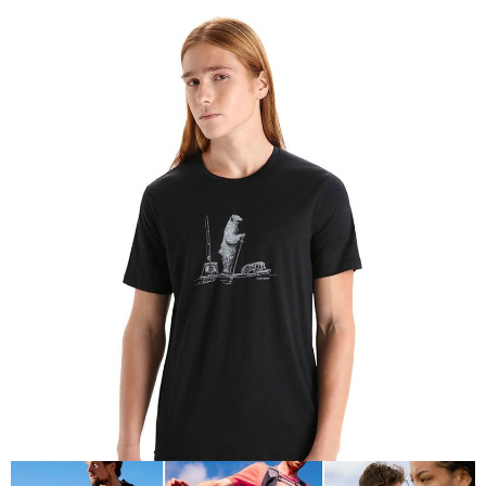
相關說明
【關於「AFTEE先享後付」】
AFTEE先享後付是「在收到商品之後才付款」的支付方式。 讓您購物簡單
運送方式
便利好安心！
１．簡單：不需註冊會員、不需綁卡、不需儲值。
全家付款取貨
２．便利：只要手機號碼，簡訊認證，即可結帳。
每筆NT$60，滿NT$1,000(含以上)免運費
３．安心：先確認商品／服務後，再付款。
付款後全家取貨
【「AFTEE先享後付」結帳流程】
１．於結帳方式選擇「AFTEE先享後付」後，將跳轉至「AFTEE先享後付」
每筆NT$60，滿NT$1,000(含以上)免運費
結帳頁面，進行簡訊認證並確認金額後，即可完成結帳。
２．訂單成立數日內，您將收到繳費通知簡訊。
萊爾富取貨付款
３．收到繳費通知簡訊後14天內，點擊此簡訊中的連結，可透過四大超商／
每筆NT$60，滿NT$1,000(含以上)免運費
ATM／網路銀行／等多元方式進行付款，方視為交易完成。
※ 請注意：結帳手續完成當下不需立刻繳費，但若您需要取消訂單，請聯絡
付款後萊爾富取貨
購買商品的店家。未經商家同意取消之訂單仍視為有效，需透過AFTEE先享
後付繳納相關費用。
每筆NT$60，滿NT$1,000(含以上)免運費
※ 交易是否成功請以「AFTEE先享後付 」之結帳頁面顯示為準，若有關於
是否繳費成功／繳費後需取消欲退款等相關疑問，請聯繫「AFTEE先享後付
7-11付款取貨
客戶支援中心」
https://netprotections.freshdesk.com/support/home
每筆NT$60，滿NT$1,000(含以上)免運費
【注意事項】
１．透過由恩沛科技股份有限公司提供之「AFTEE先享後付」服務完成之交
付款後7-11取貨
易，需依本服務之必要範圍內提供個人資料，並將交易相關給付款項請求債