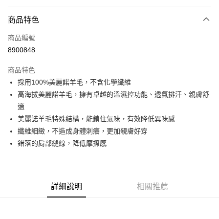
付款方式
商品特色
信用卡一次付款
商品編號
信用卡分期付款
8900848
3 期 0 利率 每期
NT$928
21家銀行
商品特色
6 期 0 利率 每期
NT$464
21家銀行
合作金庫商業銀行
第一商業銀行
採用100%美麗諾羊毛，不含化學纖維
華南商業銀行
彰化商業銀行
合作金庫商業銀行
第一商業銀行
超商取貨付款
高海拔美麗諾羊毛，擁有卓越的溫濕控功能、透氣排汗、親膚舒
上海商業儲蓄銀行
台北富邦商業銀行
華南商業銀行
彰化商業銀行
國泰世華商業銀行
兆豐國際商業銀行
適
LINE Pay
上海商業儲蓄銀行
台北富邦商業銀行
臺灣中小企業銀行
台中商業銀行
美麗諾羊毛特殊結構，能鎖住氣味，有效降低異味感
國泰世華商業銀行
兆豐國際商業銀行
匯豐（台灣）商業銀行
華泰商業銀行
Apple Pay
臺灣中小企業銀行
台中商業銀行
纖維細緻，不造成身體刺癢，更加親膚好穿
聯邦商業銀行
遠東國際商業銀行
匯豐（台灣）商業銀行
華泰商業銀行
錯落的肩部縫線，降低摩擦感
街口支付
元大商業銀行
永豐商業銀行
聯邦商業銀行
遠東國際商業銀行
玉山商業銀行
星展（台灣）商業銀行
元大商業銀行
永豐商業銀行
悠遊付
台新國際商業銀行
中國信託商業銀行
玉山商業銀行
星展（台灣）商業銀行
台灣樂天信用卡公司
台新國際商業銀行
中國信託商業銀行
Google Pay
詳細說明
相關推薦
台灣樂天信用卡公司
全盈+PAY
AFTEE先享後付