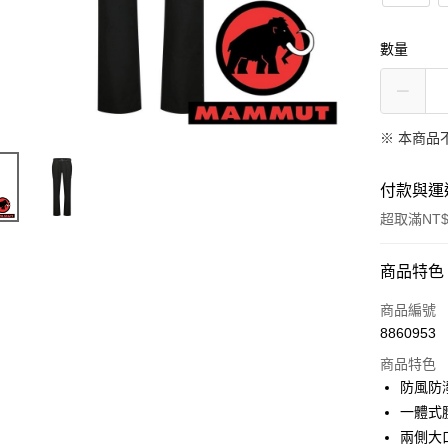
數量
※ 本商品
付款與運
超取滿NT$
付款方式
商品特色
信用卡一
商品編號
8860953
信用卡分
商品特色
3 期 
防風防
6 期 
合作金
一體式
華南商
兩側大
合作金
超商取貨