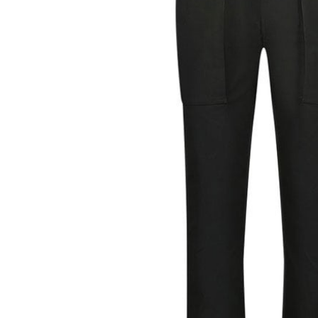
付」結帳
每筆NT$6
２．訂單
３．收到繳
萊爾富取
／ATM／
每筆NT$6
※ 請注意
絡購買商品
先享後付
付款後萊
※ 交易是
每筆NT$6
是否繳費成
付客戶支
7-11付款
【注意事
每筆NT$6
１．透過由
交易，需
付款後7-1
求債權轉
每筆NT$6
２．關於
https://aft
宅配到府
３．未成
「AFTE
每筆NT$1
任。
４．使用「
桃源戶外
即時審查
每筆NT$1
結果請求
５．嚴禁
宅配
形，恩沛