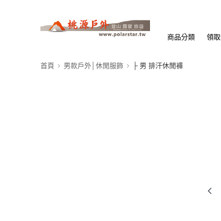
商品分類
領取
首頁
男款戶外│休閒服飾
├ 男 排汗休閒褲