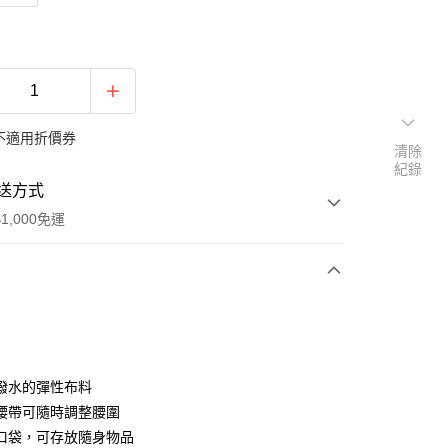
不適用折價券
清除
紀錄
送方式
1,000免運
次付款
期付款
0 利率 每期
NT$1,893
21家銀行
潑水的彈性布料
0 利率 每期
NT$946
21家銀行
庫商業銀行
第一商業銀行
腰帶可隨時調整腰圍
業銀行
彰化商業銀行
口袋，可存放隨身物品
庫商業銀行
第一商業銀行
付款