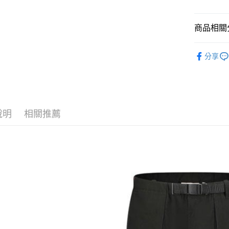
上海商
華南商
國泰世
LINE Pay
上海商
臺灣中
國泰世
商品相關分
匯豐（
Apple Pay
臺灣中
聯邦商
男款戶外│
匯豐（
街口支付
元大商
分享
聯邦商
品牌專區
玉山商
元大商
悠遊付
台新國
玉山商
台灣樂
台新國
Google Pa
台灣樂
全盈+PAY
說明
相關推薦
AFTEE先
相關說明
【關於「A
AFTEE
便利好安
運送方式
１．簡單
２．便利
全家付款
３．安心
每筆NT$6
【「AFT
付款後全
１．於結帳