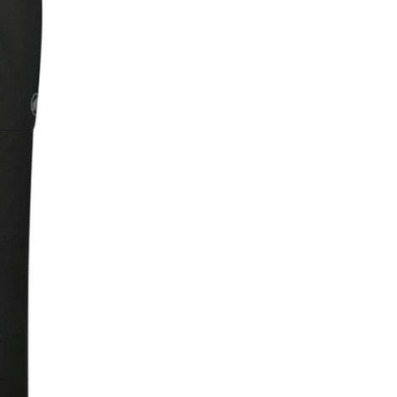
頁面，進行簡訊認證並確認金額後，即可完成結帳。
0，滿NT$1,000(含以上)免運費
成立數日內，您將收到繳費通知簡訊。
費通知簡訊後14天內，點擊此簡訊中的連結，可透過四大超商
貨付款
網路銀行／等多元方式進行付款，方視為交易完成。
0，滿NT$1,000(含以上)免運費
：結帳手續完成當下不需立刻繳費，但若您需要取消訂單，請聯
的店家。未經商家同意取消之訂單仍視為有效，需透過AFTEE
繳納相關費用。
爾富取貨
否成功請以「AFTEE先享後付 」之結帳頁面顯示為準，若有關於
0，滿NT$1,000(含以上)免運費
功／繳費後需取消欲退款等相關疑問，請聯繫「AFTEE先享後
援中心」
https://netprotections.freshdesk.com/support/home
取貨
項】
0，滿NT$1,000(含以上)免運費
恩沛科技股份有限公司提供之「AFTEE先享後付」服務完成之
依本服務之必要範圍內提供個人資料，並將交易相關給付款項請
1取貨
讓予恩沛科技股份有限公司。
0，滿NT$1,000(含以上)免運費
個人資料處理事宜，請瀏覽以下網址：
ee.tw/terms/#terms3
年的使用者請事先徵得法定代理人或監護人之同意方可使用
E先享後付」，若未經同意申辦者引起之損失，本公司不負相關責
00，滿NT$1,000(含以上)免運費
AFTEE先享後付」時，將依據個別帳號之用戶狀況，依本公司
門市取貨
核予不同之上限額度；若仍有額度不足之情形，本公司將視審查
00，滿NT$1,000(含以上)免運費
用戶進行身份認證。
一人註冊多個帳號或使用他人資訊註冊。若發現惡意使用之情
科技股份有限公司將有權停止該用戶之使用額度並採取法律行