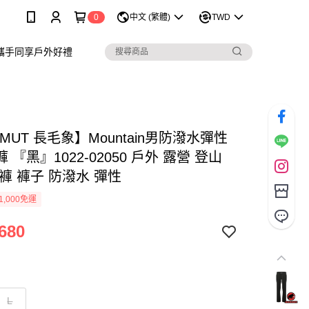
0
中文 (繁體)
TWD
攜手同享戶外好禮
MUT 長毛象】Mountain男防潑水彈性
 『黑』1022-02050 戶外 露營 登山
褲 褲子 防潑水 彈性
1,000免運
680
L