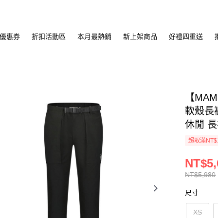
優惠券
折扣活動區
本月最熱銷
新上架商品
好禮四重送
【MAM
軟殼長褲
休閒 長
超取滿NT$
NT$5,
NT$5,980
尺寸
XS