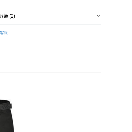
業儲蓄銀行
台北富邦商業銀行
業銀行
彰化商業銀行
華商業銀行
兆豐國際商業銀行
業儲蓄銀行
台北富邦商業銀行
小企業銀行
台中商業銀行
華商業銀行
兆豐國際商業銀行
類 (2)
台灣）商業銀行
華泰商業銀行
小企業銀行
台中商業銀行
業銀行
遠東國際商業銀行
休閒服飾
├ 男 排汗休閒褲
台灣）商業銀行
華泰商業銀行
業銀行
永豐商業銀行
客服
業銀行
遠東國際商業銀行
MAMMUT 長毛象
業銀行
星展（台灣）商業銀行
業銀行
永豐商業銀行
際商業銀行
中國信託商業銀行
業銀行
星展（台灣）商業銀行
天信用卡公司
際商業銀行
中國信託商業銀行
y
天信用卡公司
享後付
FTEE先享後付」】
先享後付是「在收到商品之後才付款」的支付方式。 讓您購物簡單
心！
：不需註冊會員、不需綁卡、不需儲值。
：只要手機號碼，簡訊認證，即可結帳。
取貨
：先確認商品／服務後，再付款。
0，滿NT$1,000(含以上)免運費
EE先享後付」結帳流程】
家取貨
方式選擇「AFTEE先享後付」後，將跳轉至「AFTEE先享後