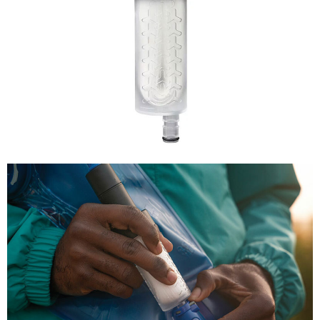
「AFTEE先享後付」，若未經同意申辦者引起之損失，本公司不負相關責
任。
桃源戶外門市取貨
４．使用「AFTEE先享後付」時，將依據個別帳號之用戶狀況，依本公司即
每筆NT$100，滿NT$1,000(含以上)免運費
時審查核予不同之上限額度；若仍有額度不足之情形，本公司將視審查結果
請求用戶進行身份認證。
宅配
５．嚴禁一人註冊多個帳號或使用他人資訊註冊。若發現惡意使用之情形，
恩沛科技股份有限公司將有權停止該用戶之使用額度並採取法律行動。
每筆NT$100，滿NT$1,000(含以上)免運費