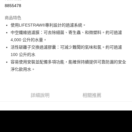
信用卡分期付款
8855478
3 期 0 利率 每期
NT$414
21家銀行
商品特色
6 期 0 利率 每期
NT$207
21家銀行
合作金庫商業銀行
第一商業銀行
使用LIFESTRAW®專利設計的過濾系統。
華南商業銀行
彰化商業銀行
合作金庫商業銀行
第一商業銀行
超商取貨付款
中空纖維過濾膜：可去除細菌、寄生蟲、和微塑料。約可過濾
上海商業儲蓄銀行
台北富邦商業銀行
華南商業銀行
彰化商業銀行
國泰世華商業銀行
兆豐國際商業銀行
4,000 公升的水量。
LINE Pay
上海商業儲蓄銀行
台北富邦商業銀行
臺灣中小企業銀行
台中商業銀行
活性碳離子交換過濾膠囊：可減少難聞的氣味和氯。約可過濾
國泰世華商業銀行
兆豐國際商業銀行
匯豐（台灣）商業銀行
華泰商業銀行
Apple Pay
臺灣中小企業銀行
台中商業銀行
100 公升的水
聯邦商業銀行
遠東國際商業銀行
匯豐（台灣）商業銀行
華泰商業銀行
容易使用安裝並配備多項功能，能確保持續提供可靠防漏的安全
街口支付
元大商業銀行
永豐商業銀行
聯邦商業銀行
遠東國際商業銀行
淨化飲用水。
玉山商業銀行
星展（台灣）商業銀行
元大商業銀行
永豐商業銀行
悠遊付
台新國際商業銀行
中國信託商業銀行
玉山商業銀行
星展（台灣）商業銀行
台灣樂天信用卡公司
台新國際商業銀行
中國信託商業銀行
Google Pay
台灣樂天信用卡公司
詳細說明
相關推薦
全盈+PAY
AFTEE先享後付
相關說明
【關於「AFTEE先享後付」】
AFTEE先享後付是「在收到商品之後才付款」的支付方式。 讓您購物簡單
運送方式
便利好安心！