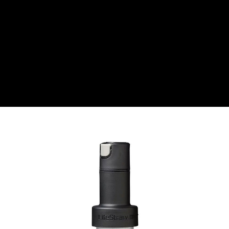
１．簡單：不需註冊會員、不需綁卡、不需儲值。
全家付款取貨
２．便利：只要手機號碼，簡訊認證，即可結帳。
每筆NT$60，滿NT$1,000(含以上)免運費
３．安心：先確認商品／服務後，再付款。
付款後全家取貨
【「AFTEE先享後付」結帳流程】
１．於結帳方式選擇「AFTEE先享後付」後，將跳轉至「AFTEE先享後付」
每筆NT$60，滿NT$1,000(含以上)免運費
結帳頁面，進行簡訊認證並確認金額後，即可完成結帳。
２．訂單成立數日內，您將收到繳費通知簡訊。
萊爾富取貨付款
３．收到繳費通知簡訊後14天內，點擊此簡訊中的連結，可透過四大超商／
每筆NT$60，滿NT$1,000(含以上)免運費
ATM／網路銀行／等多元方式進行付款，方視為交易完成。
※ 請注意：結帳手續完成當下不需立刻繳費，但若您需要取消訂單，請聯絡
付款後萊爾富取貨
購買商品的店家。未經商家同意取消之訂單仍視為有效，需透過AFTEE先享
後付繳納相關費用。
每筆NT$60，滿NT$1,000(含以上)免運費
※ 交易是否成功請以「AFTEE先享後付 」之結帳頁面顯示為準，若有關於
是否繳費成功／繳費後需取消欲退款等相關疑問，請聯繫「AFTEE先享後付
7-11付款取貨
客戶支援中心」
https://netprotections.freshdesk.com/support/home
每筆NT$60，滿NT$1,000(含以上)免運費
【注意事項】
１．透過由恩沛科技股份有限公司提供之「AFTEE先享後付」服務完成之交
付款後7-11取貨
易，需依本服務之必要範圍內提供個人資料，並將交易相關給付款項請求債
每筆NT$60，滿NT$1,000(含以上)免運費
權轉讓予恩沛科技股份有限公司。
２．關於個人資料處理事宜，請瀏覽以下網址：
宅配到府
https://aftee.tw/terms/#terms3
３．未成年的使用者請事先徵得法定代理人或監護人之同意方可使用
每筆NT$100，滿NT$1,000(含以上)免運費