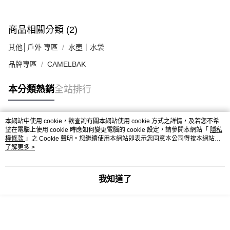
商品相關分類 (2)
其他│戶外 專區
水壺｜水袋
品牌專區
CAMELBAK
本分類熱銷
全站排行
本網站中使用 cookie，欲查詢有關本網站使用 cookie 方式之詳情，及若您不希
熱門標籤
望在電腦上使用 cookie 時應如何變更電腦的 cookie 設定，請參閱本網站「
隱私
權條款
」之 Cookie 聲明。您繼續使用本網站即表示您同意本公司得按本網站使
用條款之 Cookie 聲明使用 cookie。
了解更多 >
我知道了