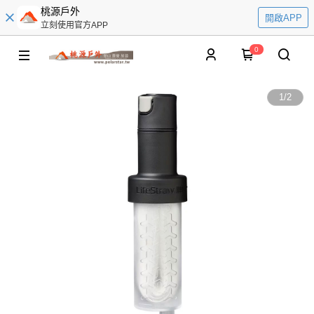
桃源戶外
開啟APP
立刻使用官方APP
0
1
/
2