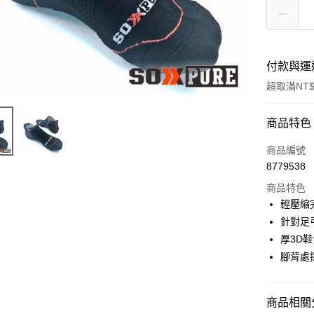
付款與運
超取滿NT$
付款方式
商品特色
信用卡一
商品編號
8779538
信用卡分
商品特色
3 期 
輕壓縮
6 期 
合作金
針對足
華南商
厚3D
合作金
超商取貨
上海商
華南商
腳背處
國泰世
LINE Pay
上海商
臺灣中
國泰世
匯豐（
Apple Pay
臺灣中
商品相關分
聯邦商
匯豐（