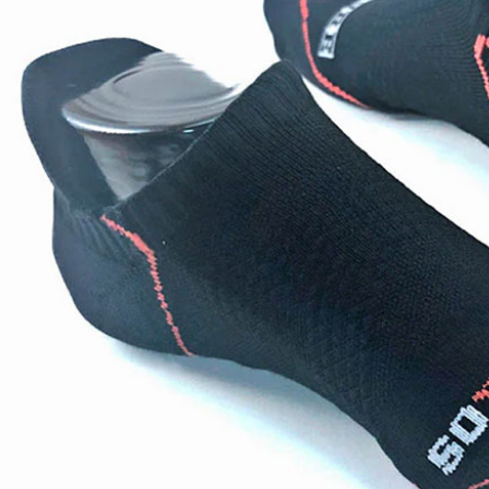
絡購買商品
先享後付
付款後萊
※ 交易是
每筆NT$6
是否繳費成
付客戶支
7-11付款
【注意事
每筆NT$6
１．透過由
交易，需
付款後7-1
求債權轉
每筆NT$6
２．關於
https://aft
宅配到府
３．未成
「AFTE
每筆NT$1
任。
４．使用「
桃源戶外
即時審查
每筆NT$1
結果請求
５．嚴禁
宅配
形，恩沛
動。
每筆NT$1