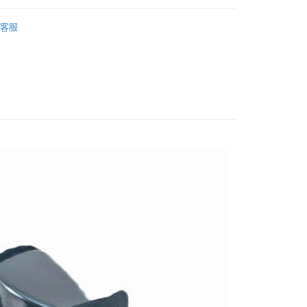
業銀行
永豐商業銀行
業銀行
遠東國際商業銀行
 專區
排汗襪
業銀行
星展（台灣）商業銀行
客服
業銀行
永豐商業銀行
際商業銀行
中國信託商業銀行
業銀行
星展（台灣）商業銀行
天信用卡公司
際商業銀行
中國信託商業銀行
y
天信用卡公司
享後付
FTEE先享後付」】
先享後付是「在收到商品之後才付款」的支付方式。 讓您購物簡單
心！
：不需註冊會員、不需綁卡、不需儲值。
：只要手機號碼，簡訊認證，即可結帳。
取貨
：先確認商品／服務後，再付款。
0，滿NT$1,000(含以上)免運費
EE先享後付」結帳流程】
家取貨
方式選擇「AFTEE先享後付」後，將跳轉至「AFTEE先享後
頁面，進行簡訊認證並確認金額後，即可完成結帳。
0，滿NT$1,000(含以上)免運費
成立數日內，您將收到繳費通知簡訊。
費通知簡訊後14天內，點擊此簡訊中的連結，可透過四大超商
貨付款
網路銀行／等多元方式進行付款，方視為交易完成。
0，滿NT$1,000(含以上)免運費
：結帳手續完成當下不需立刻繳費，但若您需要取消訂單，請聯