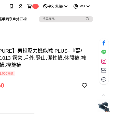
0
中文 (繁體)
TWD
攜手同享戶外好禮
PURE】男輕壓力機能襪 PLUS+『黑/
1013 露營.戶外.登山.彈性襪.休閒襪.襪
動襪.機能襪
1,000免運
60