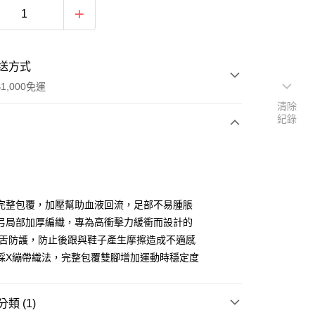
送方式
1,000免運
清除
紀錄
次付款
期付款
0 利率 每期
NT$86
21家銀行
完整包覆，加壓幫助血液回流，足部不易腫脹
0 利率 每期
NT$43
21家銀行
庫商業銀行
第一商業銀行
弓局部加厚編織，專為高衝擊力緩衝而設計的
業銀行
彰化商業銀行
鞋舌防護，防止後跟與鞋子產生摩擦造成不適感
庫商業銀行
第一商業銀行
付款
業儲蓄銀行
台北富邦商業銀行
業銀行
彰化商業銀行
採X繃帶織法，完整包覆雙腳增加運動時穩定度
華商業銀行
兆豐國際商業銀行
業儲蓄銀行
台北富邦商業銀行
小企業銀行
台中商業銀行
華商業銀行
兆豐國際商業銀行
台灣）商業銀行
華泰商業銀行
小企業銀行
台中商業銀行
類 (1)
業銀行
遠東國際商業銀行
台灣）商業銀行
華泰商業銀行