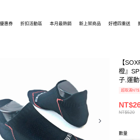
優惠券
折扣活動區
本月最熱銷
新上架商品
好禮四重送
【SOX
橙』SP
子.運
超取滿NT$
NT$2
NT$520
數量