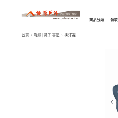
商品分類
領取
首頁
鞋類│襪子 專區
排汗襪