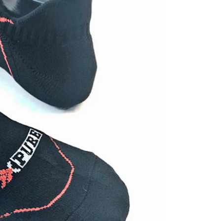
的店家。未經商家同意取消之訂單仍視為有效，需透過AFTEE
繳納相關費用。
爾富取貨
否成功請以「AFTEE先享後付 」之結帳頁面顯示為準，若有關於
0，滿NT$1,000(含以上)免運費
功／繳費後需取消欲退款等相關疑問，請聯繫「AFTEE先享後
援中心」
https://netprotections.freshdesk.com/support/home
取貨
項】
0，滿NT$1,000(含以上)免運費
恩沛科技股份有限公司提供之「AFTEE先享後付」服務完成之
依本服務之必要範圍內提供個人資料，並將交易相關給付款項請
1取貨
讓予恩沛科技股份有限公司。
0，滿NT$1,000(含以上)免運費
個人資料處理事宜，請瀏覽以下網址：
ee.tw/terms/#terms3
年的使用者請事先徵得法定代理人或監護人之同意方可使用
E先享後付」，若未經同意申辦者引起之損失，本公司不負相關責
00，滿NT$1,000(含以上)免運費
AFTEE先享後付」時，將依據個別帳號之用戶狀況，依本公司
門市取貨
核予不同之上限額度；若仍有額度不足之情形，本公司將視審查
00，滿NT$1,000(含以上)免運費
用戶進行身份認證。
一人註冊多個帳號或使用他人資訊註冊。若發現惡意使用之情
科技股份有限公司將有權停止該用戶之使用額度並採取法律行
00，滿NT$1,000(含以上)免運費