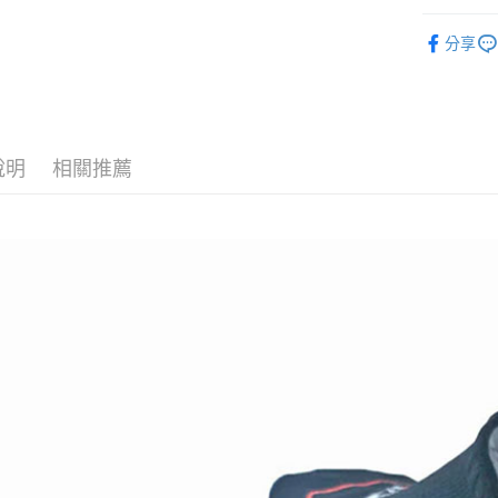
街口支付
元大商
聯邦商
鞋類│襪子
玉山商
分享
元大商
悠遊付
台新國
玉山商
台灣樂
台新國
Google Pa
台灣樂
全盈+PAY
說明
相關推薦
AFTEE先
相關說明
【關於「A
AFTEE
便利好安
運送方式
１．簡單
２．便利
全家付款
３．安心
每筆NT$6
【「AFT
付款後全
１．於結帳
付」結帳
每筆NT$6
２．訂單
３．收到繳
萊爾富取
／ATM／
每筆NT$6
※ 請注意