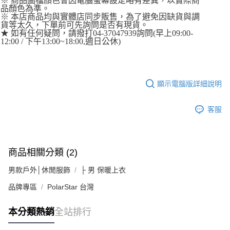
※ 商品圖檔顏色會因電腦螢幕設定略有差異，以實際商
品顏色為準。
※ 本店商品均與實體店同步販售，為了避免因缺貨與調
貨等太久，下單前可先詢問是否有現貨。
★ 如有任何疑問，請撥打04-37047939詢問(早上09:00-
12:00 / 下午13:00~18:00,週日公休)
顯示電腦版詳細說明
客服
商品相關分類 (2)
男款戶外│休閒服飾
├ 男 保暖上衣
品牌專區
PolarStar 台灣
本分類熱銷
全站排行