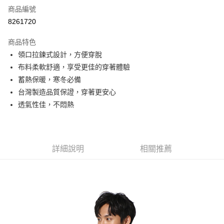
商品編號
信用卡分期付款
8261720
3 期 0 利率 每期
NT$296
21家銀行
商品特色
6 期 0 利率 每期
NT$148
21家銀行
合作金庫商業銀行
第一商業銀行
領口拉鍊式設計，方便穿脫
華南商業銀行
彰化商業銀行
合作金庫商業銀行
第一商業銀行
超商取貨付款
布料柔軟舒適，享受更佳的穿著體驗
上海商業儲蓄銀行
台北富邦商業銀行
華南商業銀行
彰化商業銀行
國泰世華商業銀行
兆豐國際商業銀行
蓄熱保暖，寒冬必備
LINE Pay
上海商業儲蓄銀行
台北富邦商業銀行
臺灣中小企業銀行
台中商業銀行
台灣製造品質保證，穿著更安心
國泰世華商業銀行
兆豐國際商業銀行
匯豐（台灣）商業銀行
華泰商業銀行
Apple Pay
臺灣中小企業銀行
台中商業銀行
透氣性佳，不悶熱
聯邦商業銀行
遠東國際商業銀行
匯豐（台灣）商業銀行
華泰商業銀行
街口支付
元大商業銀行
永豐商業銀行
聯邦商業銀行
遠東國際商業銀行
玉山商業銀行
星展（台灣）商業銀行
元大商業銀行
永豐商業銀行
悠遊付
台新國際商業銀行
中國信託商業銀行
玉山商業銀行
星展（台灣）商業銀行
詳細說明
相關推薦
台灣樂天信用卡公司
台新國際商業銀行
中國信託商業銀行
Google Pay
台灣樂天信用卡公司
全盈+PAY
AFTEE先享後付
相關說明
【關於「AFTEE先享後付」】