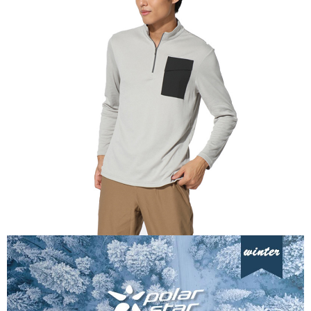
AFTEE先享後付是「在收到商品之後才付款」的支付方式。 讓您購物簡單
運送方式
便利好安心！
１．簡單：不需註冊會員、不需綁卡、不需儲值。
全家付款取貨
２．便利：只要手機號碼，簡訊認證，即可結帳。
每筆NT$60，滿NT$1,000(含以上)免運費
３．安心：先確認商品／服務後，再付款。
付款後全家取貨
【「AFTEE先享後付」結帳流程】
１．於結帳方式選擇「AFTEE先享後付」後，將跳轉至「AFTEE先享後付」
每筆NT$60，滿NT$1,000(含以上)免運費
結帳頁面，進行簡訊認證並確認金額後，即可完成結帳。
２．訂單成立數日內，您將收到繳費通知簡訊。
萊爾富取貨付款
３．收到繳費通知簡訊後14天內，點擊此簡訊中的連結，可透過四大超商／
每筆NT$60，滿NT$1,000(含以上)免運費
ATM／網路銀行／等多元方式進行付款，方視為交易完成。
※ 請注意：結帳手續完成當下不需立刻繳費，但若您需要取消訂單，請聯絡
付款後萊爾富取貨
購買商品的店家。未經商家同意取消之訂單仍視為有效，需透過AFTEE先享
後付繳納相關費用。
每筆NT$60，滿NT$1,000(含以上)免運費
※ 交易是否成功請以「AFTEE先享後付 」之結帳頁面顯示為準，若有關於
是否繳費成功／繳費後需取消欲退款等相關疑問，請聯繫「AFTEE先享後付
7-11付款取貨
客戶支援中心」
https://netprotections.freshdesk.com/support/home
每筆NT$60，滿NT$1,000(含以上)免運費
【注意事項】
１．透過由恩沛科技股份有限公司提供之「AFTEE先享後付」服務完成之交
付款後7-11取貨
易，需依本服務之必要範圍內提供個人資料，並將交易相關給付款項請求債
每筆NT$60，滿NT$1,000(含以上)免運費
權轉讓予恩沛科技股份有限公司。
２．關於個人資料處理事宜，請瀏覽以下網址：
宅配到府
https://aftee.tw/terms/#terms3