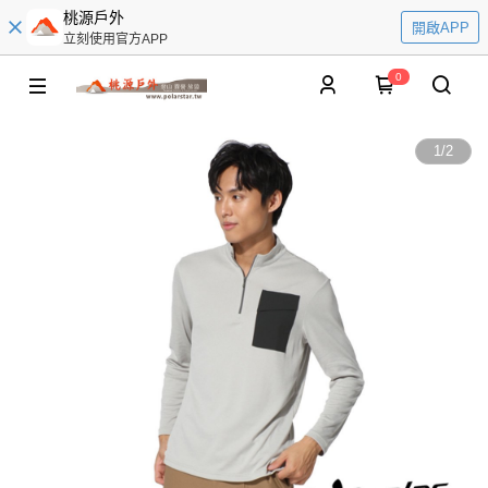
桃源戶外
開啟APP
立刻使用官方APP
0
1
/
2