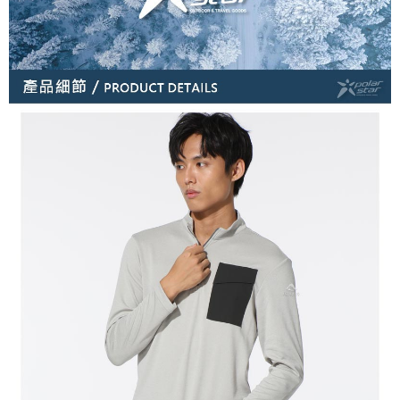
３．未成年的使用者請事先徵得法定代理人或監護人之同意方可使用
每筆NT$100，滿NT$1,000(含以上)免運費
「AFTEE先享後付」，若未經同意申辦者引起之損失，本公司不負相關責
任。
桃源戶外門市取貨
４．使用「AFTEE先享後付」時，將依據個別帳號之用戶狀況，依本公司即
每筆NT$100，滿NT$1,000(含以上)免運費
時審查核予不同之上限額度；若仍有額度不足之情形，本公司將視審查結果
請求用戶進行身份認證。
宅配
５．嚴禁一人註冊多個帳號或使用他人資訊註冊。若發現惡意使用之情形，
恩沛科技股份有限公司將有權停止該用戶之使用額度並採取法律行動。
每筆NT$100，滿NT$1,000(含以上)免運費