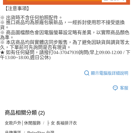
【注意事項】
※ 出貨時不含任何拍照配件。
※ 進口商品均為原廠包裝新品，一經拆封使用恕不接受退換
貨。
※ 商品圖檔顏色會因電腦螢幕設定略有差異，以實際商品顏色
為準。
※ 本店商品均與實體店同步販售，為了避免因缺貨與調貨等太
久，下單前可先詢問是否有現貨。
★ 如有任何疑問，請撥打04-37047939詢問(早上09:00-12:00 / 下
午13:00~18:00,週日公休)
顯示電腦版詳細說明
客服
商品相關分類 (2)
女款戶外│休閒服飾
├ 女 長袖排汗衣
品牌專區
PolarStar 台灣