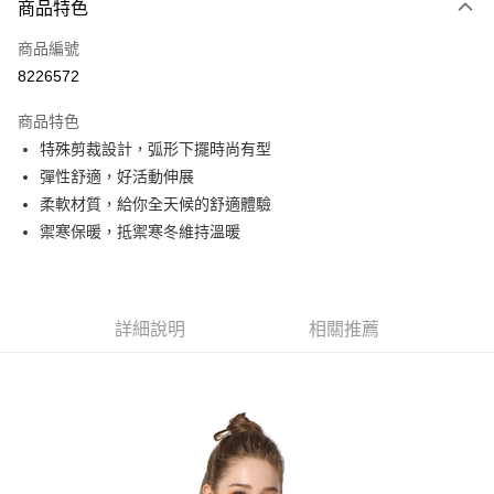
商品特色
信用卡一次付款
商品編號
信用卡分期付款
8226572
3 期 0 利率 每期
NT$326
21家銀行
商品特色
6 期 0 利率 每期
NT$163
21家銀行
合作金庫商業銀行
第一商業銀行
特殊剪裁設計，弧形下擺時尚有型
華南商業銀行
彰化商業銀行
合作金庫商業銀行
第一商業銀行
超商取貨付款
彈性舒適，好活動伸展
上海商業儲蓄銀行
台北富邦商業銀行
華南商業銀行
彰化商業銀行
國泰世華商業銀行
兆豐國際商業銀行
柔軟材質，給你全天候的舒適體驗
LINE Pay
上海商業儲蓄銀行
台北富邦商業銀行
臺灣中小企業銀行
台中商業銀行
禦寒保暖，抵禦寒冬維持溫暖
國泰世華商業銀行
兆豐國際商業銀行
匯豐（台灣）商業銀行
華泰商業銀行
Apple Pay
臺灣中小企業銀行
台中商業銀行
聯邦商業銀行
遠東國際商業銀行
匯豐（台灣）商業銀行
華泰商業銀行
街口支付
元大商業銀行
永豐商業銀行
聯邦商業銀行
遠東國際商業銀行
玉山商業銀行
星展（台灣）商業銀行
元大商業銀行
永豐商業銀行
詳細說明
相關推薦
悠遊付
台新國際商業銀行
中國信託商業銀行
玉山商業銀行
星展（台灣）商業銀行
台灣樂天信用卡公司
台新國際商業銀行
中國信託商業銀行
Google Pay
台灣樂天信用卡公司
全盈+PAY
AFTEE先享後付
相關說明