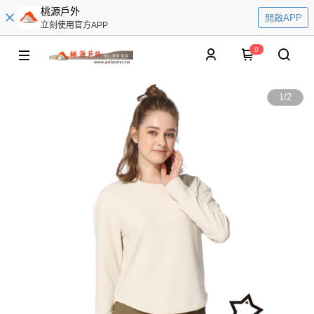
桃源戶外
開啟APP
立刻使用官方APP
0
1
/
2