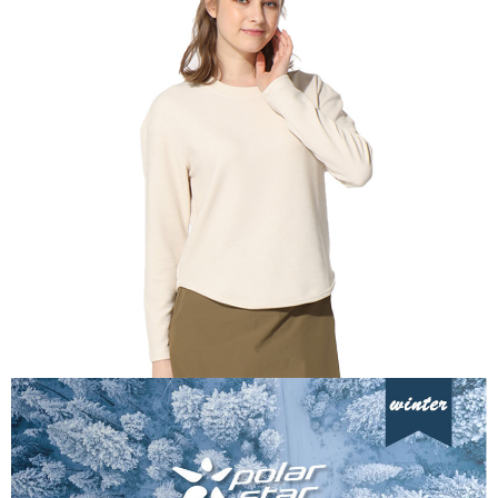
【關於「AFTEE先享後付」】
AFTEE先享後付是「在收到商品之後才付款」的支付方式。 讓您購物簡單
運送方式
便利好安心！
１．簡單：不需註冊會員、不需綁卡、不需儲值。
全家付款取貨
２．便利：只要手機號碼，簡訊認證，即可結帳。
每筆NT$60，滿NT$1,000(含以上)免運費
３．安心：先確認商品／服務後，再付款。
付款後全家取貨
【「AFTEE先享後付」結帳流程】
１．於結帳方式選擇「AFTEE先享後付」後，將跳轉至「AFTEE先享後付」
每筆NT$60，滿NT$1,000(含以上)免運費
結帳頁面，進行簡訊認證並確認金額後，即可完成結帳。
２．訂單成立數日內，您將收到繳費通知簡訊。
萊爾富取貨付款
３．收到繳費通知簡訊後14天內，點擊此簡訊中的連結，可透過四大超商／
每筆NT$60，滿NT$1,000(含以上)免運費
ATM／網路銀行／等多元方式進行付款，方視為交易完成。
※ 請注意：結帳手續完成當下不需立刻繳費，但若您需要取消訂單，請聯絡
付款後萊爾富取貨
購買商品的店家。未經商家同意取消之訂單仍視為有效，需透過AFTEE先享
後付繳納相關費用。
每筆NT$60，滿NT$1,000(含以上)免運費
※ 交易是否成功請以「AFTEE先享後付 」之結帳頁面顯示為準，若有關於
是否繳費成功／繳費後需取消欲退款等相關疑問，請聯繫「AFTEE先享後付
7-11付款取貨
客戶支援中心」
https://netprotections.freshdesk.com/support/home
每筆NT$60，滿NT$1,000(含以上)免運費
【注意事項】
１．透過由恩沛科技股份有限公司提供之「AFTEE先享後付」服務完成之交
付款後7-11取貨
易，需依本服務之必要範圍內提供個人資料，並將交易相關給付款項請求債
每筆NT$60，滿NT$1,000(含以上)免運費
權轉讓予恩沛科技股份有限公司。
２．關於個人資料處理事宜，請瀏覽以下網址：