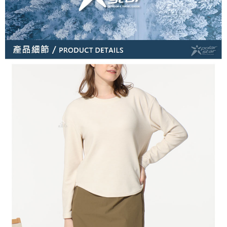
宅配到府
https://aftee.tw/terms/#terms3
３．未成年的使用者請事先徵得法定代理人或監護人之同意方可使用
每筆NT$100，滿NT$1,000(含以上)免運費
「AFTEE先享後付」，若未經同意申辦者引起之損失，本公司不負相關責
任。
桃源戶外門市取貨
４．使用「AFTEE先享後付」時，將依據個別帳號之用戶狀況，依本公司即
每筆NT$100，滿NT$1,000(含以上)免運費
時審查核予不同之上限額度；若仍有額度不足之情形，本公司將視審查結果
請求用戶進行身份認證。
宅配
５．嚴禁一人註冊多個帳號或使用他人資訊註冊。若發現惡意使用之情形，
恩沛科技股份有限公司將有權停止該用戶之使用額度並採取法律行動。
每筆NT$100，滿NT$1,000(含以上)免運費