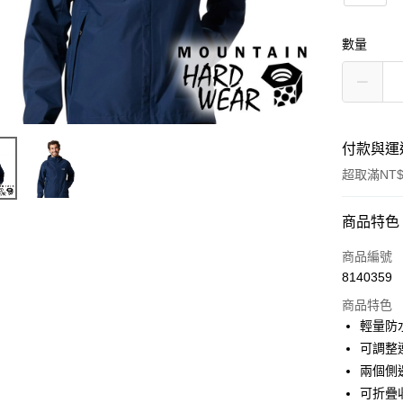
數量
付款與運
超取滿NT$
付款方式
商品特色
信用卡一
商品編號
8140359
信用卡分
商品特色
3 期 
輕量防水G
6 期 
合作金
可調整
華南商
兩個側
合作金
超商取貨
上海商
華南商
可折疊
國泰世