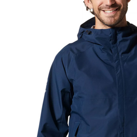
２．訂單
３．收到繳
萊爾富取
／ATM／
每筆NT$6
※ 請注意
絡購買商品
先享後付
付款後萊
※ 交易是
每筆NT$6
是否繳費成
付客戶支
7-11付款
【注意事
每筆NT$6
１．透過由
交易，需
付款後7-1
求債權轉
每筆NT$6
２．關於
https://aft
宅配到府
３．未成
「AFTE
每筆NT$1
任。
４．使用「
桃源戶外
即時審查
每筆NT$1
結果請求
５．嚴禁
宅配
形，恩沛
動。
每筆NT$1