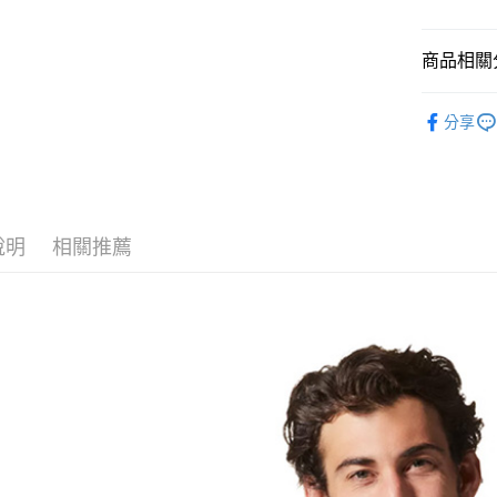
LINE Pay
上海商
臺灣中
國泰世
匯豐（
Apple Pay
臺灣中
商品相關分
聯邦商
匯豐（
街口支付
元大商
聯邦商
男款戶外│
玉山商
分享
元大商
悠遊付
台新國
品牌專區
玉山商
台灣樂
台新國
Google Pa
台灣樂
全盈+PAY
說明
相關推薦
AFTEE先
相關說明
【關於「A
AFTEE
便利好安
運送方式
１．簡單
２．便利
全家付款
３．安心
每筆NT$6
【「AFT
付款後全
１．於結帳
付」結帳
每筆NT$6