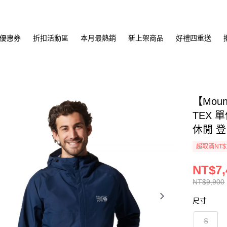
優惠券
折扣活動區
本月最熱銷
新上架商品
好禮四重送
【Moun
TEX 
休閒 登
超取滿NT$
NT$7,
NT$9,900
尺寸
S