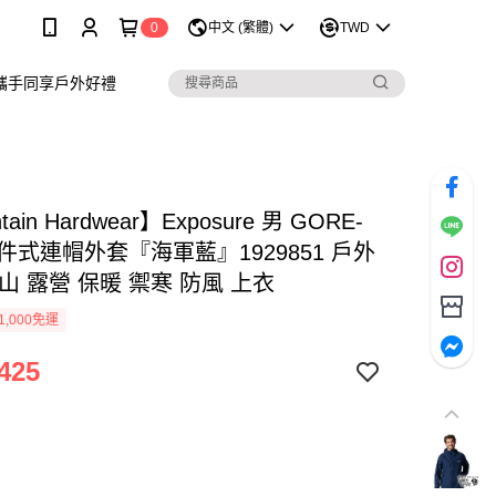
0
中文 (繁體)
TWD
攜手同享戶外好禮
tain Hardwear】Exposure 男 GORE-
單件式連帽外套『海軍藍』1929851 戶外
山 露營 保暖 禦寒 防風 上衣
1,000免運
425