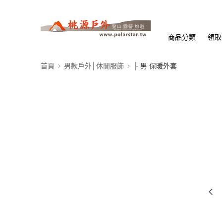
商品分類
領取
首頁
男款戶外│休閒服飾
├ 男 保暖外套