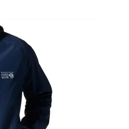
成立數日內，您將收到繳費通知簡訊。
費通知簡訊後14天內，點擊此簡訊中的連結，可透過四大超商
貨付款
網路銀行／等多元方式進行付款，方視為交易完成。
0，滿NT$1,000(含以上)免運費
：結帳手續完成當下不需立刻繳費，但若您需要取消訂單，請聯
的店家。未經商家同意取消之訂單仍視為有效，需透過AFTEE
繳納相關費用。
爾富取貨
否成功請以「AFTEE先享後付 」之結帳頁面顯示為準，若有關於
0，滿NT$1,000(含以上)免運費
功／繳費後需取消欲退款等相關疑問，請聯繫「AFTEE先享後
援中心」
https://netprotections.freshdesk.com/support/home
取貨
項】
0，滿NT$1,000(含以上)免運費
恩沛科技股份有限公司提供之「AFTEE先享後付」服務完成之
依本服務之必要範圍內提供個人資料，並將交易相關給付款項請
1取貨
讓予恩沛科技股份有限公司。
0，滿NT$1,000(含以上)免運費
個人資料處理事宜，請瀏覽以下網址：
ee.tw/terms/#terms3
年的使用者請事先徵得法定代理人或監護人之同意方可使用
E先享後付」，若未經同意申辦者引起之損失，本公司不負相關責
00，滿NT$1,000(含以上)免運費
AFTEE先享後付」時，將依據個別帳號之用戶狀況，依本公司
門市取貨
核予不同之上限額度；若仍有額度不足之情形，本公司將視審查
00，滿NT$1,000(含以上)免運費
用戶進行身份認證。
一人註冊多個帳號或使用他人資訊註冊。若發現惡意使用之情
科技股份有限公司將有權停止該用戶之使用額度並採取法律行
00，滿NT$1,000(含以上)免運費