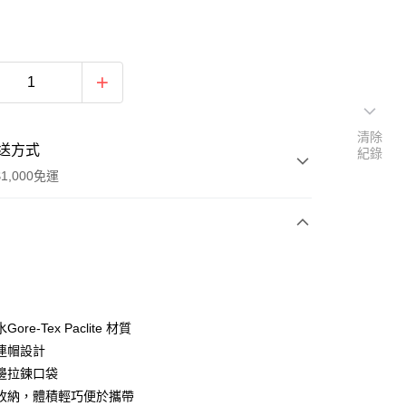
清除
送方式
紀錄
1,000免運
次付款
期付款
0 利率 每期
NT$2,475
21家銀行
ore-Tex Paclite 材質
0 利率 每期
NT$1,237
21家銀行
庫商業銀行
第一商業銀行
連帽設計
業銀行
彰化商業銀行
邊拉鍊口袋
庫商業銀行
第一商業銀行
付款
業儲蓄銀行
台北富邦商業銀行
業銀行
彰化商業銀行
收納，體積輕巧便於攜帶
華商業銀行
兆豐國際商業銀行