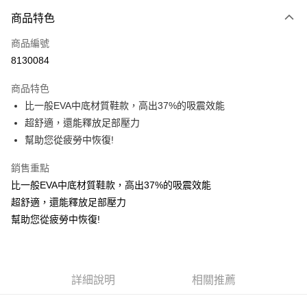
付款方式
商品特色
信用卡一次付款
商品編號
信用卡分期付款
8130084
3 期 0 利率 每期
NT$583
21家銀行
商品特色
6 期 0 利率 每期
NT$291
21家銀行
合作金庫商業銀行
第一商業銀行
比一般EVA中底材質鞋款，高出37%的吸震效能
華南商業銀行
彰化商業銀行
合作金庫商業銀行
第一商業銀行
超商取貨付款
超舒適，還能釋放足部壓力
上海商業儲蓄銀行
台北富邦商業銀行
華南商業銀行
彰化商業銀行
國泰世華商業銀行
兆豐國際商業銀行
幫助您從疲勞中恢復!
LINE Pay
上海商業儲蓄銀行
台北富邦商業銀行
臺灣中小企業銀行
台中商業銀行
國泰世華商業銀行
兆豐國際商業銀行
銷售重點
匯豐（台灣）商業銀行
華泰商業銀行
Apple Pay
臺灣中小企業銀行
台中商業銀行
聯邦商業銀行
遠東國際商業銀行
比一般EVA中底材質鞋款，高出37%的吸震效能
匯豐（台灣）商業銀行
華泰商業銀行
街口支付
元大商業銀行
永豐商業銀行
超舒適，還能釋放足部壓力
聯邦商業銀行
遠東國際商業銀行
玉山商業銀行
星展（台灣）商業銀行
元大商業銀行
永豐商業銀行
幫助您從疲勞中恢復!
悠遊付
台新國際商業銀行
中國信託商業銀行
玉山商業銀行
星展（台灣）商業銀行
台灣樂天信用卡公司
台新國際商業銀行
中國信託商業銀行
Google Pay
台灣樂天信用卡公司
全盈+PAY
詳細說明
相關推薦
AFTEE先享後付