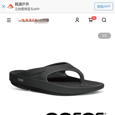
桃源戶外
開啟APP
立刻使用官方APP
0
1
/
2