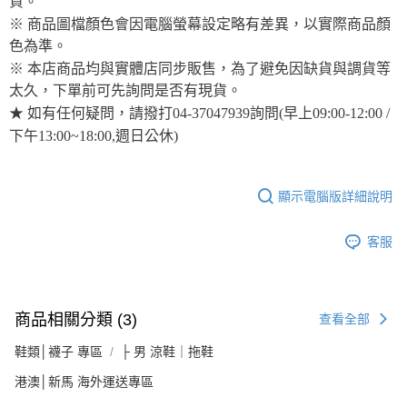
貨。
※ 商品圖檔顏色會因電腦螢幕設定略有差異，以實際商品顏
色為準。
※ 本店商品均與實體店同步販售，為了避免因缺貨與調貨等
太久，下單前可先詢問是否有現貨。
★ 如有任何疑問，請撥打04-37047939詢問(早上09:00-12:00 /
下午13:00~18:00,週日公休)
顯示電腦版詳細說明
客服
商品相關分類 (3)
查看全部
鞋類│襪子 專區
├ 男 涼鞋｜拖鞋
港澳│新馬 海外運送專區