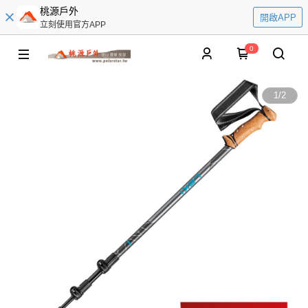
桃源戶外
開啟APP
立刻使用官方APP
0
1
/
2