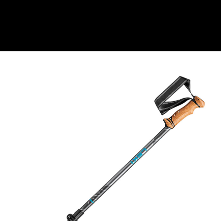
每筆NT$100，滿NT$1,000(含以上)免運費
３．安心：先確認商品／服務後，再付款。
桃源戶外門市取貨
【「AFTEE先享後付」結帳流程】
１．於結帳方式選擇「AFTEE先享後付」後，將跳轉至「AFTEE先享後付」
每筆NT$100，滿NT$1,000(含以上)免運費
結帳頁面，進行簡訊認證並確認金額後，即可完成結帳。
２．訂單成立數日內，您將收到繳費通知簡訊。
宅配
３．收到繳費通知簡訊後14天內，點擊此簡訊中的連結，可透過四大超商／
每筆NT$100，滿NT$1,000(含以上)免運費
ATM／網路銀行／等多元方式進行付款，方視為交易完成。
※ 請注意：結帳手續完成當下不需立刻繳費，但若您需要取消訂單，請聯絡
購買商品的店家。未經商家同意取消之訂單仍視為有效，需透過AFTEE先享
後付繳納相關費用。
※ 交易是否成功請以「AFTEE先享後付 」之結帳頁面顯示為準，若有關於
是否繳費成功／繳費後需取消欲退款等相關疑問，請聯繫「AFTEE先享後付
客戶支援中心」
https://netprotections.freshdesk.com/support/home
【注意事項】
１．透過由恩沛科技股份有限公司提供之「AFTEE先享後付」服務完成之交
易，需依本服務之必要範圍內提供個人資料，並將交易相關給付款項請求債
權轉讓予恩沛科技股份有限公司。
２．關於個人資料處理事宜，請瀏覽以下網址：
https://aftee.tw/terms/#terms3
３．未成年的使用者請事先徵得法定代理人或監護人之同意方可使用
「AFTEE先享後付」，若未經同意申辦者引起之損失，本公司不負相關責
任。
４．使用「AFTEE先享後付」時，將依據個別帳號之用戶狀況，依本公司即