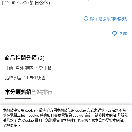
午13:00~18:00,週日公休)
顯示電腦版詳細說明
客服
商品相關分類 (2)
其他│戶外 專區
登山杖
品牌專區
LEKI 德國
本分類熱銷
全站排行
本網站中使用 cookie，欲查詢有關本網站使用 cookie 方式之詳情，及若您不希
熱門標籤
望在電腦上使用 cookie 時應如何變更電腦的 cookie 設定，請參閱本網站「
隱私
權條款
」之 Cookie 聲明。您繼續使用本網站即表示您同意本公司得按本網站使
用條款之 Cookie 聲明使用 cookie。
了解更多 >