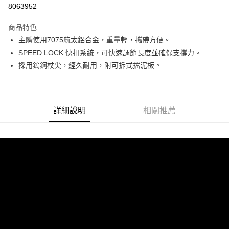
8063952
3 期 0 利率 每期
NT$570
21家銀行
商品特色
6 期 0 利率 每期
NT$285
21家銀行
合作金庫商業銀行
第一商業銀行
主體使用7075航太鋁合金，重量輕，攜帶方便。
華南商業銀行
彰化商業銀行
合作金庫商業銀行
第一商業銀行
LINE Pay
SPEED LOCK 快扣系統，可快速調節長度並確保支撐力。
上海商業儲蓄銀行
台北富邦商業銀行
華南商業銀行
彰化商業銀行
國泰世華商業銀行
兆豐國際商業銀行
採用鎢鋼杖尖，經久耐用，附可拆式擋泥板。
Apple Pay
上海商業儲蓄銀行
台北富邦商業銀行
臺灣中小企業銀行
台中商業銀行
國泰世華商業銀行
兆豐國際商業銀行
匯豐（台灣）商業銀行
華泰商業銀行
街口支付
臺灣中小企業銀行
台中商業銀行
聯邦商業銀行
遠東國際商業銀行
匯豐（台灣）商業銀行
華泰商業銀行
悠遊付
元大商業銀行
永豐商業銀行
詳細說明
相關推薦
聯邦商業銀行
遠東國際商業銀行
玉山商業銀行
星展（台灣）商業銀行
元大商業銀行
永豐商業銀行
Google Pay
台新國際商業銀行
中國信託商業銀行
玉山商業銀行
星展（台灣）商業銀行
台灣樂天信用卡公司
台新國際商業銀行
中國信託商業銀行
全盈+PAY
台灣樂天信用卡公司
AFTEE先享後付
相關說明
【關於「AFTEE先享後付」】
AFTEE先享後付是「在收到商品之後才付款」的支付方式。 讓您購物簡單
運送方式
便利好安心！
１．簡單：不需註冊會員、不需綁卡、不需儲值。
宅配到府
２．便利：只要手機號碼，簡訊認證，即可結帳。