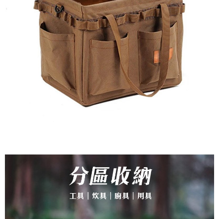
１．簡單：不需註冊會員、不需綁卡、不需儲值。
全家付款取貨
２．便利：只要手機號碼，簡訊認證，即可結帳。
每筆NT$60，滿NT$1,000(含以上)免運費
３．安心：先確認商品／服務後，再付款。
付款後全家取貨
【「AFTEE先享後付」結帳流程】
１．於結帳方式選擇「AFTEE先享後付」後，將跳轉至「AFTEE先享後付」
每筆NT$60，滿NT$1,000(含以上)免運費
結帳頁面，進行簡訊認證並確認金額後，即可完成結帳。
２．訂單成立數日內，您將收到繳費通知簡訊。
萊爾富取貨付款
３．收到繳費通知簡訊後14天內，點擊此簡訊中的連結，可透過四大超商／
每筆NT$60，滿NT$1,000(含以上)免運費
ATM／網路銀行／等多元方式進行付款，方視為交易完成。
※ 請注意：結帳手續完成當下不需立刻繳費，但若您需要取消訂單，請聯絡
付款後萊爾富取貨
購買商品的店家。未經商家同意取消之訂單仍視為有效，需透過AFTEE先享
後付繳納相關費用。
每筆NT$60，滿NT$1,000(含以上)免運費
※ 交易是否成功請以「AFTEE先享後付 」之結帳頁面顯示為準，若有關於
是否繳費成功／繳費後需取消欲退款等相關疑問，請聯繫「AFTEE先享後付
7-11付款取貨
客戶支援中心」
https://netprotections.freshdesk.com/support/home
每筆NT$60，滿NT$1,000(含以上)免運費
【注意事項】
１．透過由恩沛科技股份有限公司提供之「AFTEE先享後付」服務完成之交
付款後7-11取貨
易，需依本服務之必要範圍內提供個人資料，並將交易相關給付款項請求債
每筆NT$60，滿NT$1,000(含以上)免運費
權轉讓予恩沛科技股份有限公司。
２．關於個人資料處理事宜，請瀏覽以下網址：
宅配到府
https://aftee.tw/terms/#terms3
３．未成年的使用者請事先徵得法定代理人或監護人之同意方可使用
每筆NT$100，滿NT$1,000(含以上)免運費
「AFTEE先享後付」，若未經同意申辦者引起之損失，本公司不負相關責