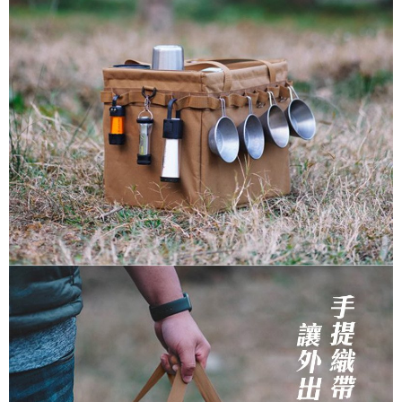
任。
桃源戶外門市取貨
４．使用「AFTEE先享後付」時，將依據個別帳號之用戶狀況，依本公司即
每筆NT$100，滿NT$1,000(含以上)免運費
時審查核予不同之上限額度；若仍有額度不足之情形，本公司將視審查結果
請求用戶進行身份認證。
宅配
５．嚴禁一人註冊多個帳號或使用他人資訊註冊。若發現惡意使用之情形，
恩沛科技股份有限公司將有權停止該用戶之使用額度並採取法律行動。
每筆NT$100，滿NT$1,000(含以上)免運費