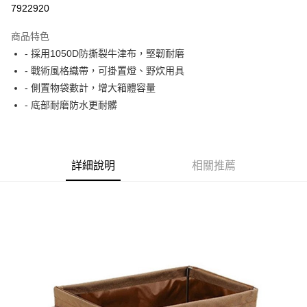
7922920
3 期 0 利率 每期
NT$296
21家銀行
商品特色
6 期 0 利率 每期
NT$148
21家銀行
合作金庫商業銀行
第一商業銀行
- 採用1050D防撕裂牛津布，堅韌耐磨
華南商業銀行
彰化商業銀行
合作金庫商業銀行
第一商業銀行
超商取貨付款
- 戰術風格織帶，可掛置燈、野炊用具
上海商業儲蓄銀行
台北富邦商業銀行
華南商業銀行
彰化商業銀行
國泰世華商業銀行
兆豐國際商業銀行
- 側置物袋數計，增大箱體容量
LINE Pay
上海商業儲蓄銀行
台北富邦商業銀行
臺灣中小企業銀行
台中商業銀行
- 底部耐磨防水更耐髒
國泰世華商業銀行
兆豐國際商業銀行
匯豐（台灣）商業銀行
華泰商業銀行
Apple Pay
臺灣中小企業銀行
台中商業銀行
聯邦商業銀行
遠東國際商業銀行
匯豐（台灣）商業銀行
華泰商業銀行
街口支付
元大商業銀行
永豐商業銀行
聯邦商業銀行
遠東國際商業銀行
玉山商業銀行
星展（台灣）商業銀行
元大商業銀行
永豐商業銀行
詳細說明
相關推薦
悠遊付
台新國際商業銀行
中國信託商業銀行
玉山商業銀行
星展（台灣）商業銀行
台灣樂天信用卡公司
台新國際商業銀行
中國信託商業銀行
Google Pay
台灣樂天信用卡公司
全盈+PAY
AFTEE先享後付
相關說明
【關於「AFTEE先享後付」】
AFTEE先享後付是「在收到商品之後才付款」的支付方式。 讓您購物簡單
運送方式
便利好安心！