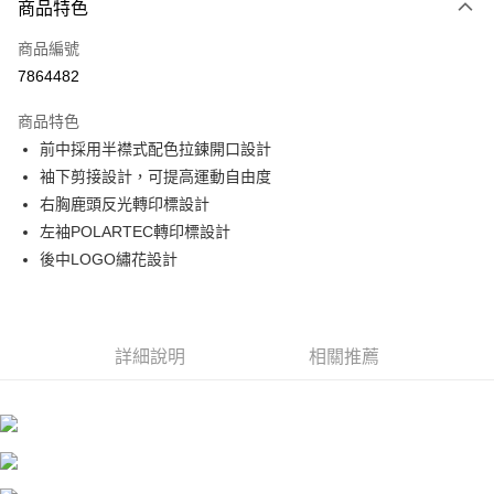
商品特色
信用卡一次付款
商品編號
信用卡分期付款
7864482
3 期 0 利率 每期
NT$593
21家銀行
商品特色
6 期 0 利率 每期
NT$296
21家銀行
合作金庫商業銀行
第一商業銀行
前中採用半襟式配色拉鍊開口設計
華南商業銀行
彰化商業銀行
合作金庫商業銀行
第一商業銀行
超商取貨付款
袖下剪接設計，可提高運動自由度
上海商業儲蓄銀行
台北富邦商業銀行
華南商業銀行
彰化商業銀行
國泰世華商業銀行
兆豐國際商業銀行
右胸鹿頭反光轉印標設計
LINE Pay
上海商業儲蓄銀行
台北富邦商業銀行
臺灣中小企業銀行
台中商業銀行
左袖POLARTEC轉印標設計
國泰世華商業銀行
兆豐國際商業銀行
匯豐（台灣）商業銀行
華泰商業銀行
Apple Pay
臺灣中小企業銀行
台中商業銀行
後中LOGO繡花設計
聯邦商業銀行
遠東國際商業銀行
匯豐（台灣）商業銀行
華泰商業銀行
街口支付
元大商業銀行
永豐商業銀行
聯邦商業銀行
遠東國際商業銀行
玉山商業銀行
星展（台灣）商業銀行
元大商業銀行
永豐商業銀行
悠遊付
台新國際商業銀行
中國信託商業銀行
玉山商業銀行
星展（台灣）商業銀行
詳細說明
相關推薦
台灣樂天信用卡公司
台新國際商業銀行
中國信託商業銀行
Google Pay
台灣樂天信用卡公司
全盈+PAY
AFTEE先享後付
相關說明