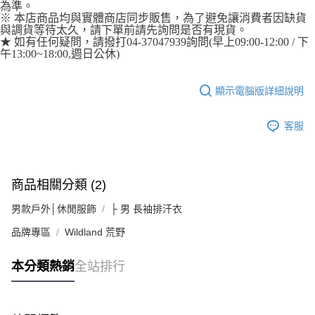
為準。
宅配到府
https://aftee.tw/terms/#terms3
※ 本店商品均與實體商店同步販售，為了避免讓消費者因缺貨
３．未成年的使用者請事先徵得法定代理人或監護人之同意方可使用
每筆NT$100，滿NT$1,000(含以上)免運費
與調貨等待太久，請下單前請先詢問是否有現貨。
「AFTEE先享後付」，若未經同意申辦者引起之損失，本公司不負相關責
★ 如有任何疑問，請撥打04-37047939詢問(早上09:00-12:00 / 下
任。
桃源戶外門市取貨
午13:00~18:00,週日公休)
４．使用「AFTEE先享後付」時，將依據個別帳號之用戶狀況，依本公司即
每筆NT$100，滿NT$1,000(含以上)免運費
時審查核予不同之上限額度；若仍有額度不足之情形，本公司將視審查結果
請求用戶進行身份認證。
顯示電腦版詳細說明
宅配
５．嚴禁一人註冊多個帳號或使用他人資訊註冊。若發現惡意使用之情形，
恩沛科技股份有限公司將有權停止該用戶之使用額度並採取法律行動。
每筆NT$100，滿NT$1,000(含以上)免運費
客服
商品相關分類 (2)
男款戶外│休閒服飾
├ 男 長袖排汗衣
品牌專區
Wildland 荒野
本分類熱銷
全站排行