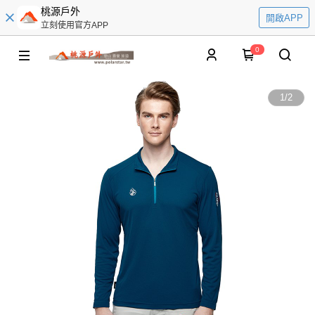
桃源戶外
開啟APP
立刻使用官方APP
0
1
/
2