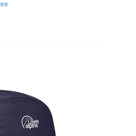
業銀行
永豐商業銀行
客服
業銀行
遠東國際商業銀行
LOWE ALPINE 英國
業銀行
星展（台灣）商業銀行
業銀行
永豐商業銀行
y
際商業銀行
中國信託商業銀行
業銀行
星展（台灣）商業銀行
♥
遶境必備 選物專區 *** 耐走系戶外精選
天信用卡公司
際商業銀行
中國信託商業銀行
天信用卡公司
享後付
FTEE先享後付」】
先享後付是「在收到商品之後才付款」的支付方式。 讓您購物簡單
心！
：不需註冊會員、不需綁卡、不需儲值。
：只要手機號碼，簡訊認證，即可結帳。
：先確認商品／服務後，再付款。
00，滿NT$1,000(含以上)免運費
EE先享後付」結帳流程】
門市取貨
方式選擇「AFTEE先享後付」後，將跳轉至「AFTEE先享後
頁面，進行簡訊認證並確認金額後，即可完成結帳。
00，滿NT$1,000(含以上)免運費
成立數日內，您將收到繳費通知簡訊。
費通知簡訊後14天內，點擊此簡訊中的連結，可透過四大超商
網路銀行／等多元方式進行付款，方視為交易完成。
00，滿NT$1,000(含以上)免運費
：結帳手續完成當下不需立刻繳費，但若您需要取消訂單，請聯
的店家。未經商家同意取消之訂單仍視為有效，需透過AFTEE
繳納相關費用。