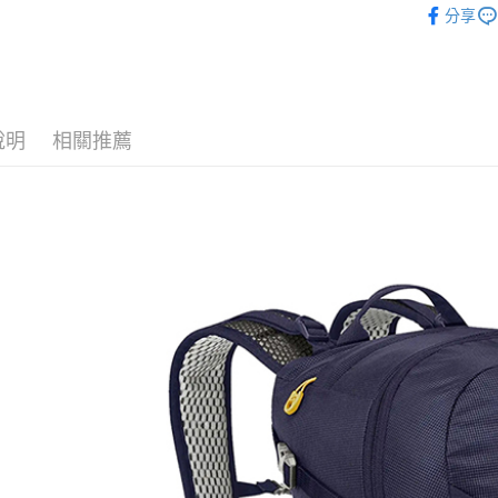
悠遊付
元大商
分享
聯邦商
品牌專區
玉山商
元大商
Google Pa
台新國
玉山商
♥促銷活動
台灣樂
台新國
全盈+PAY
台灣樂
AFTEE先
說明
相關推薦
相關說明
【關於「A
AFTEE
便利好安
運送方式
１．簡單
２．便利
宅配到府
３．安心
每筆NT$1
【「AFT
桃源戶外
１．於結帳
付」結帳
每筆NT$1
２．訂單
３．收到繳
宅配
／ATM／
每筆NT$1
※ 請注意
絡購買商品
先享後付