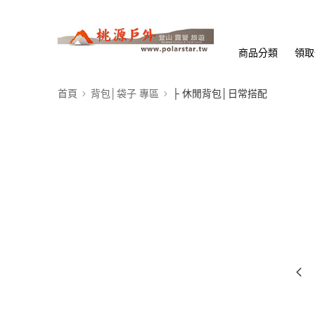
商品分類
領取
首頁
背包│袋子 專區
├ 休閒背包│日常搭配