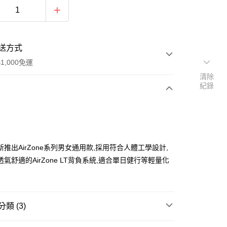
送方式
1,000免運
清除
紀錄
次付款
期付款
0 利率 每期
NT$995
21家銀行
推出AirZone系列男女通用款,採用符合人體工學設計,
0 利率 每期
NT$497
21家銀行
庫商業銀行
第一商業銀行
氣舒適的AirZone LT背負系統,適合單日健行等輕量化
業銀行
彰化商業銀行
庫商業銀行
第一商業銀行
業儲蓄銀行
台北富邦商業銀行
業銀行
彰化商業銀行
華商業銀行
兆豐國際商業銀行
業儲蓄銀行
台北富邦商業銀行
小企業銀行
台中商業銀行
華商業銀行
兆豐國際商業銀行
類 (3)
台灣）商業銀行
華泰商業銀行
小企業銀行
台中商業銀行
業銀行
遠東國際商業銀行
 專區
├ 休閒背包│日常搭配
台灣）商業銀行
華泰商業銀行