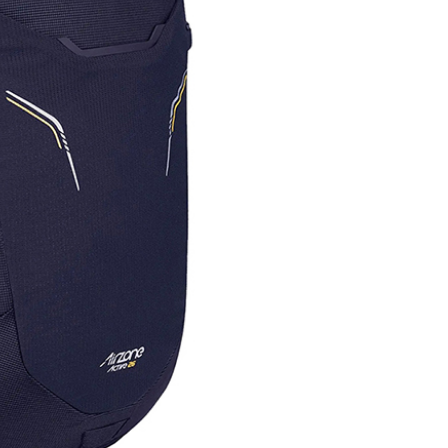
否成功請以「AFTEE先享後付 」之結帳頁面顯示為準，若有關於
功／繳費後需取消欲退款等相關疑問，請聯繫「AFTEE先享後
援中心」
https://netprotections.freshdesk.com/support/home
項】
恩沛科技股份有限公司提供之「AFTEE先享後付」服務完成之
依本服務之必要範圍內提供個人資料，並將交易相關給付款項請
讓予恩沛科技股份有限公司。
個人資料處理事宜，請瀏覽以下網址：
ee.tw/terms/#terms3
年的使用者請事先徵得法定代理人或監護人之同意方可使用
E先享後付」，若未經同意申辦者引起之損失，本公司不負相關責
AFTEE先享後付」時，將依據個別帳號之用戶狀況，依本公司
核予不同之上限額度；若仍有額度不足之情形，本公司將視審查
用戶進行身份認證。
一人註冊多個帳號或使用他人資訊註冊。若發現惡意使用之情
科技股份有限公司將有權停止該用戶之使用額度並採取法律行