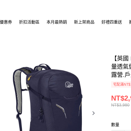
優惠券
折扣活動區
本月最熱銷
新上架商品
好禮四重送
【英國 L
量透氣健
露營.戶
宅配滿NT$
NT$2,
NT$3,980
數量