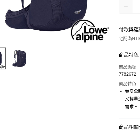
付款與運
宅配滿NT$
付款方式
商品特色
信用卡一
商品編號
7782672
信用卡分
商品特色
3 期 
春夏全新
6 期 
合作金
又輕量透
華南商
需求。
合作金
LINE Pay
上海商
華南商
國泰世
Apple Pay
上海商
臺灣中
國泰世
商品相關分
匯豐（
街口支付
臺灣中
聯邦商
背包│袋子
匯豐（