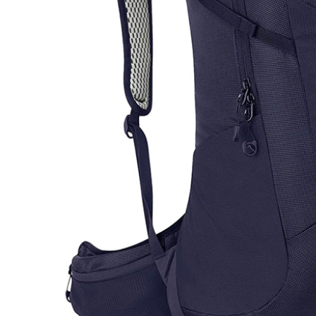
※ 交易是
是否繳費成
付客戶支
【注意事
１．透過由
交易，需
求債權轉
２．關於
https://aft
３．未成
「AFTE
任。
４．使用「
即時審查
結果請求
５．嚴禁
形，恩沛
動。