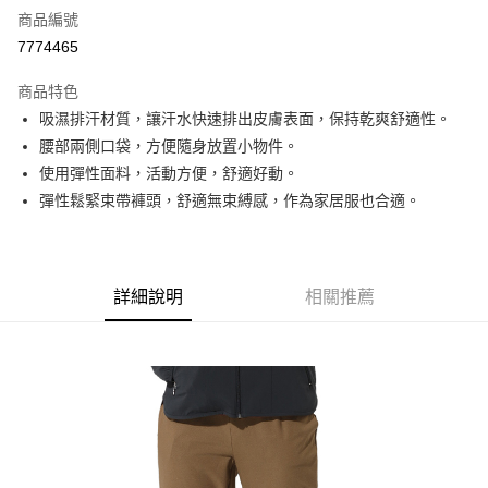
商品編號
信用卡分期付款
7774465
3 期 0 利率 每期
NT$393
21家銀行
商品特色
6 期 0 利率 每期
NT$196
21家銀行
合作金庫商業銀行
第一商業銀行
吸濕排汗材質，讓汗水快速排出皮膚表面，保持乾爽舒適性。
華南商業銀行
彰化商業銀行
合作金庫商業銀行
第一商業銀行
超商取貨付款
腰部兩側口袋，方便隨身放置小物件。
上海商業儲蓄銀行
台北富邦商業銀行
華南商業銀行
彰化商業銀行
國泰世華商業銀行
兆豐國際商業銀行
使用彈性面料，活動方便，舒適好動。
LINE Pay
上海商業儲蓄銀行
台北富邦商業銀行
臺灣中小企業銀行
台中商業銀行
彈性鬆緊束帶褲頭，舒適無束縛感，作為家居服也合適。
國泰世華商業銀行
兆豐國際商業銀行
匯豐（台灣）商業銀行
華泰商業銀行
Apple Pay
臺灣中小企業銀行
台中商業銀行
聯邦商業銀行
遠東國際商業銀行
匯豐（台灣）商業銀行
華泰商業銀行
街口支付
元大商業銀行
永豐商業銀行
聯邦商業銀行
遠東國際商業銀行
玉山商業銀行
星展（台灣）商業銀行
元大商業銀行
永豐商業銀行
詳細說明
相關推薦
悠遊付
台新國際商業銀行
中國信託商業銀行
玉山商業銀行
星展（台灣）商業銀行
台灣樂天信用卡公司
台新國際商業銀行
中國信託商業銀行
Google Pay
台灣樂天信用卡公司
全盈+PAY
AFTEE先享後付
相關說明
【關於「AFTEE先享後付」】