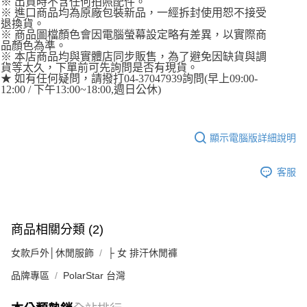
※ 出貨時不含任何拍照配件。
※ 進口商品均為原廠包裝新品，一經拆封使用恕不接受
退換貨。
※ 商品圖檔顏色會因電腦螢幕設定略有差異，以實際商
品顏色為準。
※ 本店商品均與實體店同步販售，為了避免因缺貨與調
貨等太久，下單前可先詢問是否有現貨。
★ 如有任何疑問，請撥打04-37047939詢問(早上09:00-
12:00 / 下午13:00~18:00,週日公休)
顯示電腦版詳細說明
客服
商品相關分類 (2)
女款戶外│休閒服飾
├ 女 排汗休閒褲
品牌專區
PolarStar 台灣