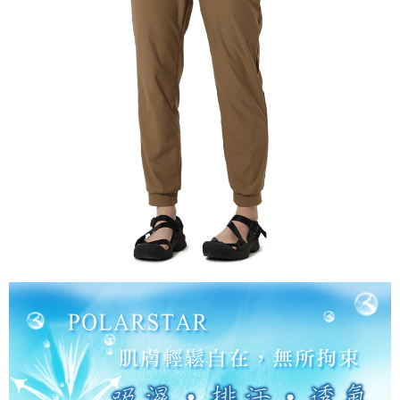
AFTEE先享後付是「在收到商品之後才付款」的支付方式。 讓您購物簡單
運送方式
便利好安心！
１．簡單：不需註冊會員、不需綁卡、不需儲值。
全家付款取貨
２．便利：只要手機號碼，簡訊認證，即可結帳。
每筆NT$60，滿NT$1,000(含以上)免運費
３．安心：先確認商品／服務後，再付款。
付款後全家取貨
【「AFTEE先享後付」結帳流程】
１．於結帳方式選擇「AFTEE先享後付」後，將跳轉至「AFTEE先享後付」
每筆NT$60，滿NT$1,000(含以上)免運費
結帳頁面，進行簡訊認證並確認金額後，即可完成結帳。
２．訂單成立數日內，您將收到繳費通知簡訊。
萊爾富取貨付款
３．收到繳費通知簡訊後14天內，點擊此簡訊中的連結，可透過四大超商／
每筆NT$60，滿NT$1,000(含以上)免運費
ATM／網路銀行／等多元方式進行付款，方視為交易完成。
※ 請注意：結帳手續完成當下不需立刻繳費，但若您需要取消訂單，請聯絡
付款後萊爾富取貨
購買商品的店家。未經商家同意取消之訂單仍視為有效，需透過AFTEE先享
後付繳納相關費用。
每筆NT$60，滿NT$1,000(含以上)免運費
※ 交易是否成功請以「AFTEE先享後付 」之結帳頁面顯示為準，若有關於
是否繳費成功／繳費後需取消欲退款等相關疑問，請聯繫「AFTEE先享後付
7-11付款取貨
客戶支援中心」
https://netprotections.freshdesk.com/support/home
每筆NT$60，滿NT$1,000(含以上)免運費
【注意事項】
１．透過由恩沛科技股份有限公司提供之「AFTEE先享後付」服務完成之交
付款後7-11取貨
易，需依本服務之必要範圍內提供個人資料，並將交易相關給付款項請求債
每筆NT$60，滿NT$1,000(含以上)免運費
權轉讓予恩沛科技股份有限公司。
２．關於個人資料處理事宜，請瀏覽以下網址：
宅配到府
https://aftee.tw/terms/#terms3