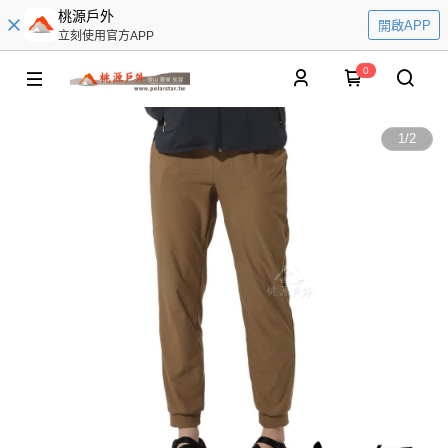
桃源戶外
開啟APP
立刻使用官方APP
0
1
/
2