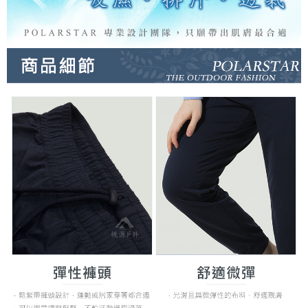
３．未成年的使用者請事先徵得法定代理人或監護人之同意方可使用
每筆NT$100，滿NT$1,000(含以上)免運費
「AFTEE先享後付」，若未經同意申辦者引起之損失，本公司不負相關責
任。
桃源戶外門市取貨
４．使用「AFTEE先享後付」時，將依據個別帳號之用戶狀況，依本公司即
每筆NT$100，滿NT$1,000(含以上)免運費
時審查核予不同之上限額度；若仍有額度不足之情形，本公司將視審查結果
請求用戶進行身份認證。
宅配
５．嚴禁一人註冊多個帳號或使用他人資訊註冊。若發現惡意使用之情形，
恩沛科技股份有限公司將有權停止該用戶之使用額度並採取法律行動。
每筆NT$100，滿NT$1,000(含以上)免運費