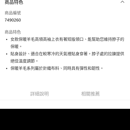
商品特色
信用卡一次付款
商品編號
信用卡分期付款
7490260
3 期 0 利率 每期
NT$1,380
21家銀行
商品特色
6 期 0 利率 每期
NT$690
21家銀行
合作金庫商業銀行
第一商業銀行
女款保暖羊毛高領高袖上衣有著短版領口、能幫助您維持脖子的
華南商業銀行
彰化商業銀行
合作金庫商業銀行
第一商業銀行
超商取貨付款
保暖。
上海商業儲蓄銀行
台北富邦商業銀行
華南商業銀行
彰化商業銀行
國泰世華商業銀行
兆豐國際商業銀行
貼身設計、適合在較寒冷的天氣裡貼身穿著。脖子處的拉鍊提供
LINE Pay
上海商業儲蓄銀行
台北富邦商業銀行
臺灣中小企業銀行
台中商業銀行
絕佳溫度調節。
國泰世華商業銀行
兆豐國際商業銀行
匯豐（台灣）商業銀行
華泰商業銀行
Apple Pay
臺灣中小企業銀行
台中商業銀行
保暖羊毛系列屬於針織布料、同時具有彈性和韌性。
聯邦商業銀行
遠東國際商業銀行
匯豐（台灣）商業銀行
華泰商業銀行
街口支付
元大商業銀行
永豐商業銀行
聯邦商業銀行
遠東國際商業銀行
玉山商業銀行
星展（台灣）商業銀行
元大商業銀行
永豐商業銀行
悠遊付
台新國際商業銀行
中國信託商業銀行
玉山商業銀行
星展（台灣）商業銀行
詳細說明
相關推薦
台灣樂天信用卡公司
台新國際商業銀行
中國信託商業銀行
Google Pay
台灣樂天信用卡公司
全盈+PAY
AFTEE先享後付
相關說明