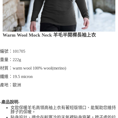
Warm Wool Mock Neck 羊毛半開襟長袖上衣
編號：101705
重量：222g
材質：warm wool 100% wool(merino)
纖維：19.5 micron
產地：歐洲
-產品說明-
女款保暖羊毛高領高袖上衣有著短版領口、能幫助您維持
脖子的保暖。
貼身設計、適合在較寒冷的天氣裡貼身穿著。脖子處的拉