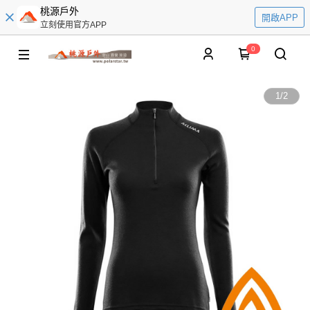
桃源戶外
開啟APP
立刻使用官方APP
0
1
/
2