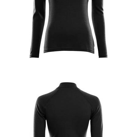
宅配到府
https://aftee.tw/terms/#terms3
３．未成年的使用者請事先徵得法定代理人或監護人之同意方可使用
每筆NT$100，滿NT$1,000(含以上)免運費
「AFTEE先享後付」，若未經同意申辦者引起之損失，本公司不負相關責
任。
桃源戶外門市取貨
４．使用「AFTEE先享後付」時，將依據個別帳號之用戶狀況，依本公司即
每筆NT$100，滿NT$1,000(含以上)免運費
時審查核予不同之上限額度；若仍有額度不足之情形，本公司將視審查結果
請求用戶進行身份認證。
宅配
５．嚴禁一人註冊多個帳號或使用他人資訊註冊。若發現惡意使用之情形，
恩沛科技股份有限公司將有權停止該用戶之使用額度並採取法律行動。
每筆NT$100，滿NT$1,000(含以上)免運費