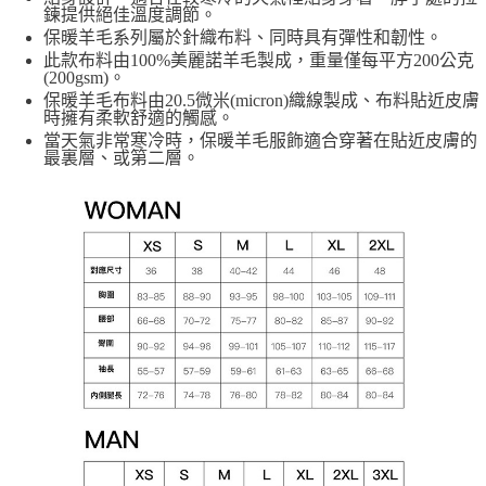
鍊提供絕佳溫度調節。
保暖羊毛系列屬於針織布料、同時具有彈性和韌性。
此款布料由100%美麗諾羊毛製成，重量僅每平方200公克
(200gsm)。
保暖羊毛布料由20.5微米(micron)織線製成、布料貼近皮膚
時擁有柔軟舒適的觸感。
當天氣非常寒冷時，保暖羊毛服飾適合穿著在貼近皮膚的
最裏層、或第二層。