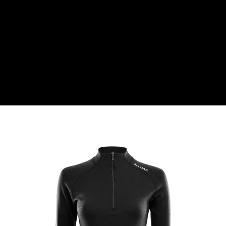
【關於「AFTEE先享後付」】
AFTEE先享後付是「在收到商品之後才付款」的支付方式。 讓您購物簡單
運送方式
便利好安心！
１．簡單：不需註冊會員、不需綁卡、不需儲值。
全家付款取貨
２．便利：只要手機號碼，簡訊認證，即可結帳。
每筆NT$60，滿NT$1,000(含以上)免運費
３．安心：先確認商品／服務後，再付款。
付款後全家取貨
【「AFTEE先享後付」結帳流程】
１．於結帳方式選擇「AFTEE先享後付」後，將跳轉至「AFTEE先享後付」
每筆NT$60，滿NT$1,000(含以上)免運費
結帳頁面，進行簡訊認證並確認金額後，即可完成結帳。
２．訂單成立數日內，您將收到繳費通知簡訊。
萊爾富取貨付款
３．收到繳費通知簡訊後14天內，點擊此簡訊中的連結，可透過四大超商／
每筆NT$60，滿NT$1,000(含以上)免運費
ATM／網路銀行／等多元方式進行付款，方視為交易完成。
※ 請注意：結帳手續完成當下不需立刻繳費，但若您需要取消訂單，請聯絡
付款後萊爾富取貨
購買商品的店家。未經商家同意取消之訂單仍視為有效，需透過AFTEE先享
後付繳納相關費用。
每筆NT$60，滿NT$1,000(含以上)免運費
※ 交易是否成功請以「AFTEE先享後付 」之結帳頁面顯示為準，若有關於
是否繳費成功／繳費後需取消欲退款等相關疑問，請聯繫「AFTEE先享後付
7-11付款取貨
客戶支援中心」
https://netprotections.freshdesk.com/support/home
每筆NT$60，滿NT$1,000(含以上)免運費
【注意事項】
１．透過由恩沛科技股份有限公司提供之「AFTEE先享後付」服務完成之交
付款後7-11取貨
易，需依本服務之必要範圍內提供個人資料，並將交易相關給付款項請求債
每筆NT$60，滿NT$1,000(含以上)免運費
權轉讓予恩沛科技股份有限公司。
２．關於個人資料處理事宜，請瀏覽以下網址：