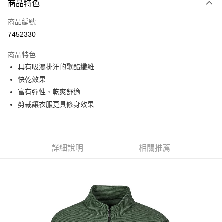
商品特色
信用卡一次付款
商品編號
信用卡分期付款
7452330
3 期 0 利率 每期
NT$296
21家銀行
商品特色
6 期 0 利率 每期
NT$148
21家銀行
合作金庫商業銀行
第一商業銀行
具有吸濕排汗的聚酯纖維
華南商業銀行
彰化商業銀行
合作金庫商業銀行
第一商業銀行
超商取貨付款
快乾效果
上海商業儲蓄銀行
台北富邦商業銀行
華南商業銀行
彰化商業銀行
國泰世華商業銀行
兆豐國際商業銀行
富有彈性、乾爽舒適
LINE Pay
上海商業儲蓄銀行
台北富邦商業銀行
臺灣中小企業銀行
台中商業銀行
剪裁讓衣服更具修身效果
國泰世華商業銀行
兆豐國際商業銀行
匯豐（台灣）商業銀行
華泰商業銀行
Apple Pay
臺灣中小企業銀行
台中商業銀行
聯邦商業銀行
遠東國際商業銀行
匯豐（台灣）商業銀行
華泰商業銀行
街口支付
元大商業銀行
永豐商業銀行
聯邦商業銀行
遠東國際商業銀行
玉山商業銀行
星展（台灣）商業銀行
元大商業銀行
永豐商業銀行
詳細說明
相關推薦
悠遊付
台新國際商業銀行
中國信託商業銀行
玉山商業銀行
星展（台灣）商業銀行
台灣樂天信用卡公司
台新國際商業銀行
中國信託商業銀行
Google Pay
台灣樂天信用卡公司
全盈+PAY
AFTEE先享後付
相關說明