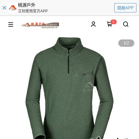
桃源戶外
開啟APP
立刻使用官方APP
0
1
/
2