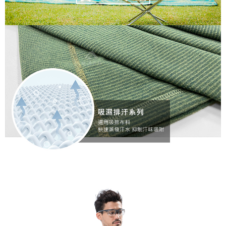
宅配到府
https://aftee.tw/terms/#terms3
３．未成年的使用者請事先徵得法定代理人或監護人之同意方可使用
每筆NT$100，滿NT$1,000(含以上)免運費
「AFTEE先享後付」，若未經同意申辦者引起之損失，本公司不負相關責
任。
桃源戶外門市取貨
４．使用「AFTEE先享後付」時，將依據個別帳號之用戶狀況，依本公司即
每筆NT$100，滿NT$1,000(含以上)免運費
時審查核予不同之上限額度；若仍有額度不足之情形，本公司將視審查結果
請求用戶進行身份認證。
宅配
５．嚴禁一人註冊多個帳號或使用他人資訊註冊。若發現惡意使用之情形，
恩沛科技股份有限公司將有權停止該用戶之使用額度並採取法律行動。
每筆NT$100，滿NT$1,000(含以上)免運費