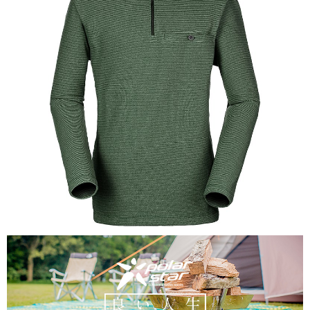
【關於「AFTEE先享後付」】
AFTEE先享後付是「在收到商品之後才付款」的支付方式。 讓您購物簡單
運送方式
便利好安心！
１．簡單：不需註冊會員、不需綁卡、不需儲值。
全家付款取貨
２．便利：只要手機號碼，簡訊認證，即可結帳。
每筆NT$60，滿NT$1,000(含以上)免運費
３．安心：先確認商品／服務後，再付款。
付款後全家取貨
【「AFTEE先享後付」結帳流程】
１．於結帳方式選擇「AFTEE先享後付」後，將跳轉至「AFTEE先享後付」
每筆NT$60，滿NT$1,000(含以上)免運費
結帳頁面，進行簡訊認證並確認金額後，即可完成結帳。
２．訂單成立數日內，您將收到繳費通知簡訊。
萊爾富取貨付款
３．收到繳費通知簡訊後14天內，點擊此簡訊中的連結，可透過四大超商／
每筆NT$60，滿NT$1,000(含以上)免運費
ATM／網路銀行／等多元方式進行付款，方視為交易完成。
※ 請注意：結帳手續完成當下不需立刻繳費，但若您需要取消訂單，請聯絡
付款後萊爾富取貨
購買商品的店家。未經商家同意取消之訂單仍視為有效，需透過AFTEE先享
後付繳納相關費用。
每筆NT$60，滿NT$1,000(含以上)免運費
※ 交易是否成功請以「AFTEE先享後付 」之結帳頁面顯示為準，若有關於
是否繳費成功／繳費後需取消欲退款等相關疑問，請聯繫「AFTEE先享後付
7-11付款取貨
客戶支援中心」
https://netprotections.freshdesk.com/support/home
每筆NT$60，滿NT$1,000(含以上)免運費
【注意事項】
１．透過由恩沛科技股份有限公司提供之「AFTEE先享後付」服務完成之交
付款後7-11取貨
易，需依本服務之必要範圍內提供個人資料，並將交易相關給付款項請求債
每筆NT$60，滿NT$1,000(含以上)免運費
權轉讓予恩沛科技股份有限公司。
２．關於個人資料處理事宜，請瀏覽以下網址：