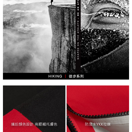
每筆NT$60，滿NT$1,000(含以上)免運費
權轉讓予恩沛科技股份有限公司。
２．關於個人資料處理事宜，請瀏覽以下網址：
宅配到府
https://aftee.tw/terms/#terms3
３．未成年的使用者請事先徵得法定代理人或監護人之同意方可使用
每筆NT$100，滿NT$1,000(含以上)免運費
「AFTEE先享後付」，若未經同意申辦者引起之損失，本公司不負相關責
任。
桃源戶外門市取貨
４．使用「AFTEE先享後付」時，將依據個別帳號之用戶狀況，依本公司即
每筆NT$100，滿NT$1,000(含以上)免運費
時審查核予不同之上限額度；若仍有額度不足之情形，本公司將視審查結果
請求用戶進行身份認證。
宅配
５．嚴禁一人註冊多個帳號或使用他人資訊註冊。若發現惡意使用之情形，
恩沛科技股份有限公司將有權停止該用戶之使用額度並採取法律行動。
每筆NT$100，滿NT$1,000(含以上)免運費