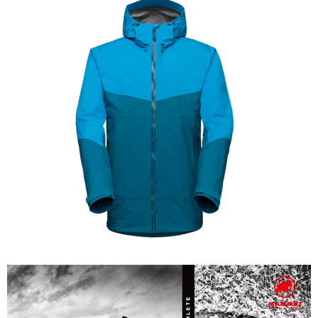
相關說明
【關於「AFTEE先享後付」】
AFTEE先享後付是「在收到商品之後才付款」的支付方式。 讓您購物簡單
運送方式
便利好安心！
１．簡單：不需註冊會員、不需綁卡、不需儲值。
全家付款取貨
２．便利：只要手機號碼，簡訊認證，即可結帳。
每筆NT$60，滿NT$1,000(含以上)免運費
３．安心：先確認商品／服務後，再付款。
付款後全家取貨
【「AFTEE先享後付」結帳流程】
１．於結帳方式選擇「AFTEE先享後付」後，將跳轉至「AFTEE先享後付」
每筆NT$60，滿NT$1,000(含以上)免運費
結帳頁面，進行簡訊認證並確認金額後，即可完成結帳。
２．訂單成立數日內，您將收到繳費通知簡訊。
萊爾富取貨付款
３．收到繳費通知簡訊後14天內，點擊此簡訊中的連結，可透過四大超商／
每筆NT$60，滿NT$1,000(含以上)免運費
ATM／網路銀行／等多元方式進行付款，方視為交易完成。
※ 請注意：結帳手續完成當下不需立刻繳費，但若您需要取消訂單，請聯絡
付款後萊爾富取貨
購買商品的店家。未經商家同意取消之訂單仍視為有效，需透過AFTEE先享
後付繳納相關費用。
每筆NT$60，滿NT$1,000(含以上)免運費
※ 交易是否成功請以「AFTEE先享後付 」之結帳頁面顯示為準，若有關於
是否繳費成功／繳費後需取消欲退款等相關疑問，請聯繫「AFTEE先享後付
7-11付款取貨
客戶支援中心」
https://netprotections.freshdesk.com/support/home
每筆NT$60，滿NT$1,000(含以上)免運費
【注意事項】
１．透過由恩沛科技股份有限公司提供之「AFTEE先享後付」服務完成之交
付款後7-11取貨
易，需依本服務之必要範圍內提供個人資料，並將交易相關給付款項請求債