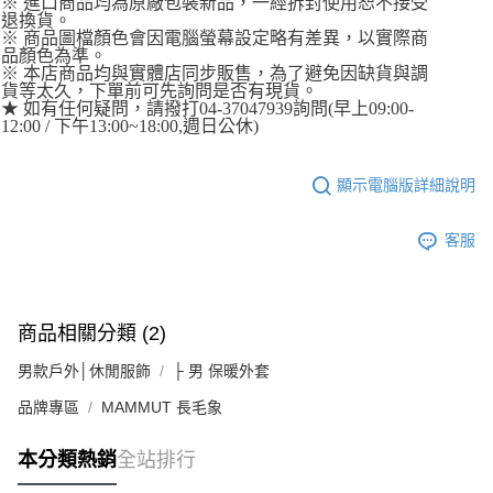
※ 進口商品均為原廠包裝新品，一經拆封使用恕不接受
退換貨。
※ 商品圖檔顏色會因電腦螢幕設定略有差異，以實際商
品顏色為準。
※ 本店商品均與實體店同步販售，為了避免因缺貨與調
貨等太久，下單前可先詢問是否有現貨。
★ 如有任何疑問，請撥打04-37047939詢問(早上09:00-
12:00 / 下午13:00~18:00,週日公休)
顯示電腦版詳細說明
客服
商品相關分類 (2)
男款戶外│休閒服飾
├ 男 保暖外套
品牌專區
MAMMUT 長毛象
本分類熱銷
全站排行