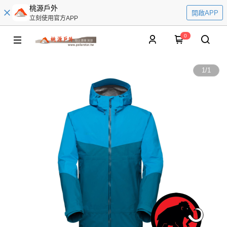
桃源戶外
開啟APP
立刻使用官方APP
0
1
/
1