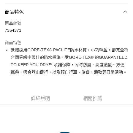
付款方式
商品特色
信用卡一次付款
商品編號
信用卡分期付款
7354371
3 期 0 利率 每期
NT$2,750
21家銀行
商品特色
6 期 0 利率 每期
NT$1,375
21家銀行
合作金庫商業銀行
第一商業銀行
進階採用GORE-TEX® PACLITE防水材質，小巧輕盈，卻完全符
華南商業銀行
彰化商業銀行
合作金庫商業銀行
第一商業銀行
超商取貨付款
合同等級中最佳的防水標準，受GORE-TEX® 的GUARANTEED
上海商業儲蓄銀行
台北富邦商業銀行
華南商業銀行
彰化商業銀行
國泰世華商業銀行
兆豐國際商業銀行
TO KEEP YOU DRY™ 承諾保障，同時防風、高度透氣、方便
LINE Pay
上海商業儲蓄銀行
台北富邦商業銀行
臺灣中小企業銀行
台中商業銀行
攜帶，適合登山健行，以及騎自行車、旅遊、通勤等日常活動。
國泰世華商業銀行
兆豐國際商業銀行
匯豐（台灣）商業銀行
華泰商業銀行
Apple Pay
臺灣中小企業銀行
台中商業銀行
聯邦商業銀行
遠東國際商業銀行
匯豐（台灣）商業銀行
華泰商業銀行
街口支付
元大商業銀行
永豐商業銀行
聯邦商業銀行
遠東國際商業銀行
玉山商業銀行
星展（台灣）商業銀行
元大商業銀行
永豐商業銀行
詳細說明
相關推薦
悠遊付
台新國際商業銀行
中國信託商業銀行
玉山商業銀行
星展（台灣）商業銀行
台灣樂天信用卡公司
台新國際商業銀行
中國信託商業銀行
Google Pay
台灣樂天信用卡公司
全盈+PAY
AFTEE先享後付