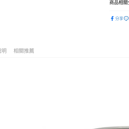
商品相關分
街口支付
元大商
聯邦商
玉山商
元大商
悠遊付
露營│登山
台新國
玉山商
分享
台灣樂
品牌專區
台新國
Google Pa
台灣樂
全盈+PAY
AFTEE先
說明
相關推薦
相關說明
【關於「A
AFTEE
便利好安
運送方式
１．簡單
２．便利
全家付款
３．安心
每筆NT$6
【「AFT
付款後全
１．於結帳
付」結帳
每筆NT$6
２．訂單
３．收到繳
萊爾富取
／ATM／
每筆NT$6
※ 請注意