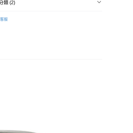
類 (2)
業銀行
永豐商業銀行
業銀行
遠東國際商業銀行
業銀行
星展（台灣）商業銀行
業銀行
永豐商業銀行
 專區
├ 餐具
際商業銀行
中國信託商業銀行
業銀行
星展（台灣）商業銀行
客服
天信用卡公司
Mont-bell
際商業銀行
中國信託商業銀行
y
天信用卡公司
享後付
FTEE先享後付」】
先享後付是「在收到商品之後才付款」的支付方式。 讓您購物簡單
心！
：不需註冊會員、不需綁卡、不需儲值。
：只要手機號碼，簡訊認證，即可結帳。
取貨
：先確認商品／服務後，再付款。
0，滿NT$1,000(含以上)免運費
EE先享後付」結帳流程】
家取貨
方式選擇「AFTEE先享後付」後，將跳轉至「AFTEE先享後
頁面，進行簡訊認證並確認金額後，即可完成結帳。
0，滿NT$1,000(含以上)免運費
成立數日內，您將收到繳費通知簡訊。
費通知簡訊後14天內，點擊此簡訊中的連結，可透過四大超商
貨付款
網路銀行／等多元方式進行付款，方視為交易完成。
0，滿NT$1,000(含以上)免運費
：結帳手續完成當下不需立刻繳費，但若您需要取消訂單，請聯