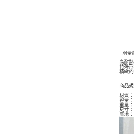
羽量
高耐熱
特殊形
精緻的
商品規
材質：
容量：3
重量：4
尺寸：直徑
產地：