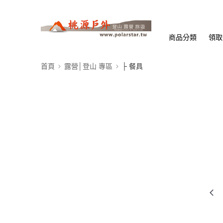
商品分類
領取
首頁
露營│登山 專區
├ 餐具