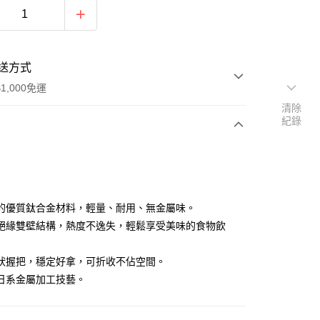
送方式
1,000免運
清除
紀錄
次付款
期付款
0 利率 每期
NT$373
21家銀行
的優質鈦合金材料，輕量、耐用、無金屬味。
0 利率 每期
NT$186
21家銀行
庫商業銀行
第一商業銀行
絕緣雙壁結構，熱度不逸失，輕鬆享受美味的食物飲
業銀行
彰化商業銀行
庫商業銀行
第一商業銀行
付款
業儲蓄銀行
台北富邦商業銀行
業銀行
彰化商業銀行
狀握把，穩定好拿，可折收不佔空間。
華商業銀行
兆豐國際商業銀行
業儲蓄銀行
台北富邦商業銀行
日系金屬加工技藝。
小企業銀行
台中商業銀行
華商業銀行
兆豐國際商業銀行
台灣）商業銀行
華泰商業銀行
小企業銀行
台中商業銀行
業銀行
遠東國際商業銀行
台灣）商業銀行
華泰商業銀行