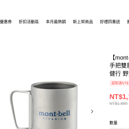
優惠券
折扣活動區
本月最熱銷
新上架商品
好禮四重送
【mont
手把雙層
健行 野
超取滿NT$
NT$1,
NT$1,880
數量