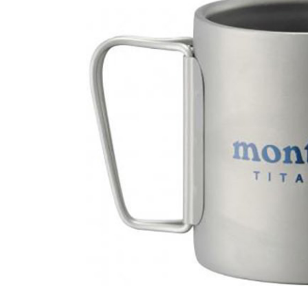
絡購買商品
先享後付
付款後萊
※ 交易是
每筆NT$6
是否繳費成
付客戶支
7-11付款
【注意事
每筆NT$6
１．透過由
交易，需
付款後7-1
求債權轉
每筆NT$6
２．關於
https://aft
宅配到府
３．未成
「AFTE
每筆NT$1
任。
４．使用「
桃源戶外
即時審查
每筆NT$1
結果請求
５．嚴禁
宅配
形，恩沛
動。
每筆NT$1