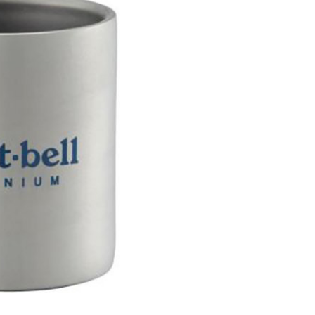
的店家。未經商家同意取消之訂單仍視為有效，需透過AFTEE
繳納相關費用。
爾富取貨
否成功請以「AFTEE先享後付 」之結帳頁面顯示為準，若有關於
0，滿NT$1,000(含以上)免運費
功／繳費後需取消欲退款等相關疑問，請聯繫「AFTEE先享後
援中心」
https://netprotections.freshdesk.com/support/home
取貨
項】
0，滿NT$1,000(含以上)免運費
恩沛科技股份有限公司提供之「AFTEE先享後付」服務完成之
依本服務之必要範圍內提供個人資料，並將交易相關給付款項請
1取貨
讓予恩沛科技股份有限公司。
0，滿NT$1,000(含以上)免運費
個人資料處理事宜，請瀏覽以下網址：
ee.tw/terms/#terms3
年的使用者請事先徵得法定代理人或監護人之同意方可使用
E先享後付」，若未經同意申辦者引起之損失，本公司不負相關責
00，滿NT$1,000(含以上)免運費
AFTEE先享後付」時，將依據個別帳號之用戶狀況，依本公司
門市取貨
核予不同之上限額度；若仍有額度不足之情形，本公司將視審查
00，滿NT$1,000(含以上)免運費
用戶進行身份認證。
一人註冊多個帳號或使用他人資訊註冊。若發現惡意使用之情
科技股份有限公司將有權停止該用戶之使用額度並採取法律行
00，滿NT$1,000(含以上)免運費