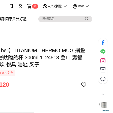
0
中文 (繁體)
TWD
攜手同享戶外好禮
-bell】TITANIUM THERMO MUG 摺疊
鈦隔熱杯 300ml 1124518 登山 露營
炊 餐具 湯匙 叉子
1,000免運
120