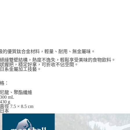
級的優質鈦合金材料，輕量、耐用、無金屬味。
絕緣雙壁結構，熱度不逸失，輕鬆享受美味的食物飲料。
狀握把，穩定好拿，可折收不佔空間。
日系金屬加工技藝。
格：
尼龍、聚酯纖維
00 mL
30 g
 7.5 × 8.5 cm
日本