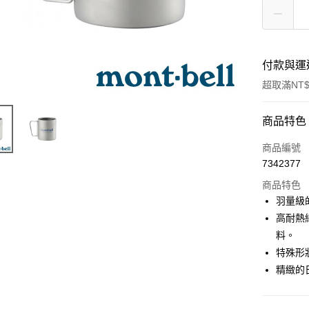
付款與運
超取滿NT$
付款方式
商品特色
信用卡一
商品編號
7342377
信用卡分
商品特色
3 期 
羽量級
6 期 
合作金
高耐熱
華南商
料。
合作金
超商取貨
上海商
華南商
特殊形
國泰世
LINE Pay
上海商
精緻的
臺灣中
國泰世
匯豐（
Apple Pay
臺灣中
聯邦商
匯豐（