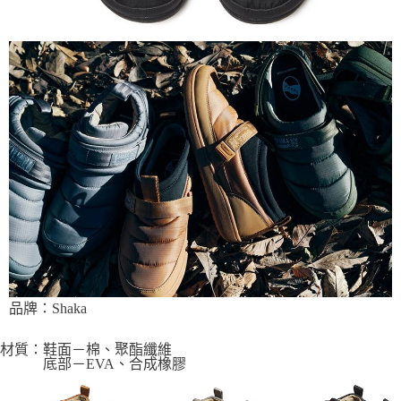
品牌：Shaka
材質：鞋面－棉、聚酯纖維
底部－EVA、合成橡膠