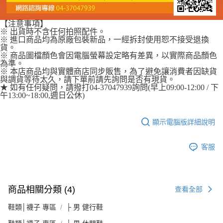
【注意事項】
※ 出貨時不含任何拍照配件。
※ 進口商品均為原廠包裝新品，一經拆封使用恕不接受退換
貨。
※ 商品圖檔顏色會因電腦螢幕設定略有差異，以實際商品顏色
為準。
※ 本店商品均與實體商店同步販售，為了避免讓消費者因缺貨
與調貨等待太久，請下單前請先詢問是否有現貨。
★ 如有任何疑問，請撥打04-37047939詢問(早上09:00-12:00 / 下
午13:00~18:00,週日公休)
顯示電腦版詳細說明
客服
商品相關分類 (4)
查看全部
鞋類│襪子 專區
├ 男 健行鞋