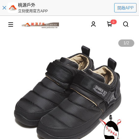
桃源戶外
開啟APP
立刻使用官方APP
0
1
/
2