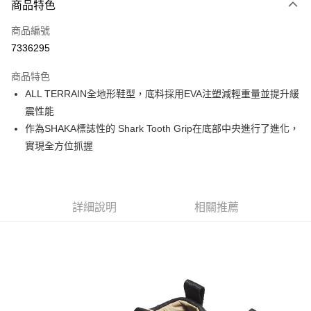
商品特色
信用卡一次付款
商品編號
信用卡分期付款
7336295
3 期 0 利率 每期
NT$993
21家銀行
商品特色
6 期 0 利率 每期
NT$496
21家銀行
合作金庫商業銀行
第一商業銀行
ALL TERRAIN全地形鞋型，底料採用EVA注塑減輕重量並提升緩
華南商業銀行
彰化商業銀行
合作金庫商業銀行
第一商業銀行
超商取貨付款
震性能
上海商業儲蓄銀行
台北富邦商業銀行
華南商業銀行
彰化商業銀行
國泰世華商業銀行
兆豐國際商業銀行
作為SHAKA標誌性的 Shark Tooth Grip在底部中央進行了進化，
LINE Pay
上海商業儲蓄銀行
台北富邦商業銀行
臺灣中小企業銀行
台中商業銀行
實現全方位抓握
國泰世華商業銀行
兆豐國際商業銀行
匯豐（台灣）商業銀行
華泰商業銀行
Apple Pay
臺灣中小企業銀行
台中商業銀行
聯邦商業銀行
遠東國際商業銀行
匯豐（台灣）商業銀行
華泰商業銀行
街口支付
元大商業銀行
永豐商業銀行
聯邦商業銀行
遠東國際商業銀行
玉山商業銀行
星展（台灣）商業銀行
元大商業銀行
永豐商業銀行
詳細說明
相關推薦
悠遊付
台新國際商業銀行
中國信託商業銀行
玉山商業銀行
星展（台灣）商業銀行
台灣樂天信用卡公司
台新國際商業銀行
中國信託商業銀行
Google Pay
台灣樂天信用卡公司
全盈+PAY
AFTEE先享後付
相關說明