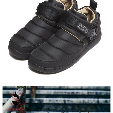
【關於「AFTEE先享後付」】
AFTEE先享後付是「在收到商品之後才付款」的支付方式。 讓您購物簡單
運送方式
便利好安心！
１．簡單：不需註冊會員、不需綁卡、不需儲值。
全家付款取貨
２．便利：只要手機號碼，簡訊認證，即可結帳。
每筆NT$60，滿NT$1,000(含以上)免運費
３．安心：先確認商品／服務後，再付款。
付款後全家取貨
【「AFTEE先享後付」結帳流程】
１．於結帳方式選擇「AFTEE先享後付」後，將跳轉至「AFTEE先享後付」
每筆NT$60，滿NT$1,000(含以上)免運費
結帳頁面，進行簡訊認證並確認金額後，即可完成結帳。
２．訂單成立數日內，您將收到繳費通知簡訊。
萊爾富取貨付款
３．收到繳費通知簡訊後14天內，點擊此簡訊中的連結，可透過四大超商／
每筆NT$60，滿NT$1,000(含以上)免運費
ATM／網路銀行／等多元方式進行付款，方視為交易完成。
※ 請注意：結帳手續完成當下不需立刻繳費，但若您需要取消訂單，請聯絡
付款後萊爾富取貨
購買商品的店家。未經商家同意取消之訂單仍視為有效，需透過AFTEE先享
後付繳納相關費用。
每筆NT$60，滿NT$1,000(含以上)免運費
※ 交易是否成功請以「AFTEE先享後付 」之結帳頁面顯示為準，若有關於
是否繳費成功／繳費後需取消欲退款等相關疑問，請聯繫「AFTEE先享後付
7-11付款取貨
客戶支援中心」
https://netprotections.freshdesk.com/support/home
每筆NT$60，滿NT$1,000(含以上)免運費
【注意事項】
１．透過由恩沛科技股份有限公司提供之「AFTEE先享後付」服務完成之交
付款後7-11取貨
易，需依本服務之必要範圍內提供個人資料，並將交易相關給付款項請求債
每筆NT$60，滿NT$1,000(含以上)免運費
權轉讓予恩沛科技股份有限公司。
２．關於個人資料處理事宜，請瀏覽以下網址：