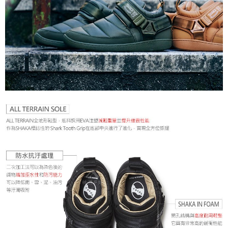
宅配到府
https://aftee.tw/terms/#terms3
３．未成年的使用者請事先徵得法定代理人或監護人之同意方可使用
每筆NT$100，滿NT$1,000(含以上)免運費
「AFTEE先享後付」，若未經同意申辦者引起之損失，本公司不負相關責
任。
桃源戶外門市取貨
４．使用「AFTEE先享後付」時，將依據個別帳號之用戶狀況，依本公司即
每筆NT$100，滿NT$1,000(含以上)免運費
時審查核予不同之上限額度；若仍有額度不足之情形，本公司將視審查結果
請求用戶進行身份認證。
宅配
５．嚴禁一人註冊多個帳號或使用他人資訊註冊。若發現惡意使用之情形，
恩沛科技股份有限公司將有權停止該用戶之使用額度並採取法律行動。
每筆NT$100，滿NT$1,000(含以上)免運費
海外宅配(香港、澳門、新加坡、馬來西亞)
查看運費