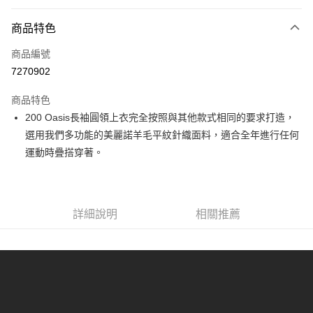
付款方式
商品特色
信用卡一次付款
商品編號
信用卡分期付款
7270902
3 期 0 利率 每期
NT$858
21家銀行
商品特色
6 期 0 利率 每期
NT$429
21家銀行
合作金庫商業銀行
第一商業銀行
200 Oasis長袖圓領上衣完全按照與其他款式相同的要求打造，
華南商業銀行
彰化商業銀行
合作金庫商業銀行
第一商業銀行
超商取貨付款
選用我們多功能的美麗諾羊毛平紋針織面料，適合全年進行任何
上海商業儲蓄銀行
台北富邦商業銀行
華南商業銀行
彰化商業銀行
國泰世華商業銀行
兆豐國際商業銀行
運動時疊搭穿著。
LINE Pay
上海商業儲蓄銀行
台北富邦商業銀行
臺灣中小企業銀行
台中商業銀行
國泰世華商業銀行
兆豐國際商業銀行
匯豐（台灣）商業銀行
華泰商業銀行
Apple Pay
臺灣中小企業銀行
台中商業銀行
聯邦商業銀行
遠東國際商業銀行
匯豐（台灣）商業銀行
華泰商業銀行
街口支付
元大商業銀行
永豐商業銀行
詳細說明
相關推薦
聯邦商業銀行
遠東國際商業銀行
玉山商業銀行
星展（台灣）商業銀行
元大商業銀行
永豐商業銀行
悠遊付
台新國際商業銀行
中國信託商業銀行
玉山商業銀行
星展（台灣）商業銀行
台灣樂天信用卡公司
台新國際商業銀行
中國信託商業銀行
全盈+PAY
台灣樂天信用卡公司
AFTEE先享後付
相關說明