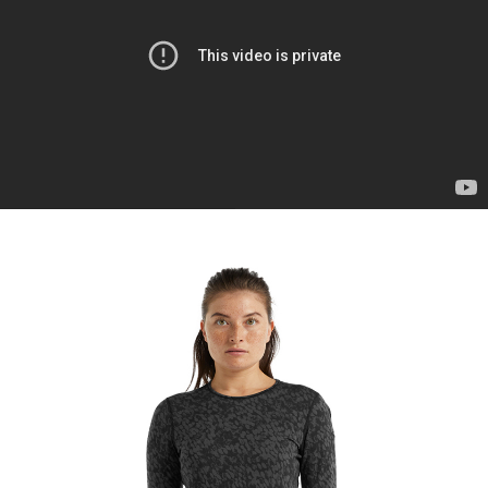
【關於「AFTEE先享後付」】
AFTEE先享後付是「在收到商品之後才付款」的支付方式。 讓您購物簡單
運送方式
便利好安心！
１．簡單：不需註冊會員、不需綁卡、不需儲值。
全家付款取貨
２．便利：只要手機號碼，簡訊認證，即可結帳。
每筆NT$60，滿NT$1,000(含以上)免運費
３．安心：先確認商品／服務後，再付款。
付款後全家取貨
【「AFTEE先享後付」結帳流程】
１．於結帳方式選擇「AFTEE先享後付」後，將跳轉至「AFTEE先享後付」
每筆NT$60，滿NT$1,000(含以上)免運費
結帳頁面，進行簡訊認證並確認金額後，即可完成結帳。
２．訂單成立數日內，您將收到繳費通知簡訊。
萊爾富取貨付款
３．收到繳費通知簡訊後14天內，點擊此簡訊中的連結，可透過四大超商／
每筆NT$60，滿NT$1,000(含以上)免運費
ATM／網路銀行／等多元方式進行付款，方視為交易完成。
※ 請注意：結帳手續完成當下不需立刻繳費，但若您需要取消訂單，請聯絡
付款後萊爾富取貨
購買商品的店家。未經商家同意取消之訂單仍視為有效，需透過AFTEE先享
後付繳納相關費用。
每筆NT$60，滿NT$1,000(含以上)免運費
※ 交易是否成功請以「AFTEE先享後付 」之結帳頁面顯示為準，若有關於
是否繳費成功／繳費後需取消欲退款等相關疑問，請聯繫「AFTEE先享後付
7-11付款取貨
客戶支援中心」
https://netprotections.freshdesk.com/support/home
每筆NT$60，滿NT$1,000(含以上)免運費
【注意事項】
１．透過由恩沛科技股份有限公司提供之「AFTEE先享後付」服務完成之交
付款後7-11取貨
易，需依本服務之必要範圍內提供個人資料，並將交易相關給付款項請求債
每筆NT$60，滿NT$1,000(含以上)免運費
權轉讓予恩沛科技股份有限公司。
２．關於個人資料處理事宜，請瀏覽以下網址：