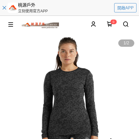
桃源戶外
開啟APP
立刻使用官方APP
0
1
/
2