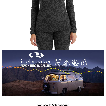
宅配到府
https://aftee.tw/terms/#terms3
３．未成年的使用者請事先徵得法定代理人或監護人之同意方可使用
每筆NT$100，滿NT$1,000(含以上)免運費
「AFTEE先享後付」，若未經同意申辦者引起之損失，本公司不負相關責
任。
桃源戶外門市取貨
４．使用「AFTEE先享後付」時，將依據個別帳號之用戶狀況，依本公司即
每筆NT$100，滿NT$1,000(含以上)免運費
時審查核予不同之上限額度；若仍有額度不足之情形，本公司將視審查結果
請求用戶進行身份認證。
宅配
５．嚴禁一人註冊多個帳號或使用他人資訊註冊。若發現惡意使用之情形，
恩沛科技股份有限公司將有權停止該用戶之使用額度並採取法律行動。
每筆NT$100，滿NT$1,000(含以上)免運費