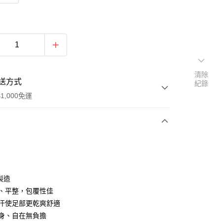
清除
送方式
紀錄
1,000免運
次付款
期付款
0 利率 每期
NT$50
21家銀行
製造
0 利率 每期
NT$25
21家銀行
庫商業銀行
第一商業銀行
密、平整，包覆性佳
業銀行
彰化商業銀行
排汗使足部更乾爽舒適
庫商業銀行
第一商業銀行
付款
業儲蓄銀行
台北富邦商業銀行
業銀行
彰化商業銀行
身、自在無負擔
華商業銀行
兆豐國際商業銀行