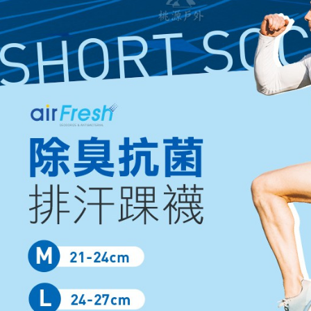
／ATM／
每筆NT$6
※ 請注意
絡購買商品
先享後付
付款後萊
※ 交易是
每筆NT$6
是否繳費成
付客戶支
7-11付款
【注意事
每筆NT$6
１．透過由
交易，需
付款後7-1
求債權轉
每筆NT$6
２．關於
https://aft
宅配到府
３．未成
「AFTE
每筆NT$1
任。
４．使用「
桃源戶外
即時審查
每筆NT$1
結果請求
５．嚴禁
宅配
形，恩沛
動。
每筆NT$1