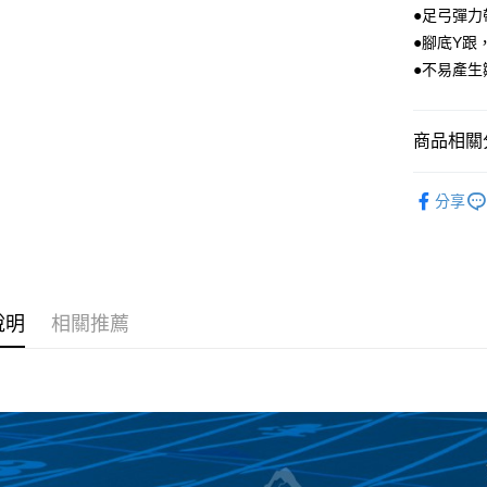
LINE Pay
上海商
●足弓彈
臺灣中
國泰世
●腳底Y跟
匯豐（
Apple Pay
臺灣中
聯邦商
●不易產
匯豐（
街口支付
元大商
聯邦商
玉山商
元大商
悠遊付
台新國
商品相關分
玉山商
台灣樂
台新國
全盈+PAY
品牌專區
台灣樂
分享
AFTEE先
鞋類│襪子
相關說明
【關於「A
AFTEE
便利好安
運送方式
１．簡單
說明
相關推薦
２．便利
全家付款
３．安心
每筆NT$6
【「AFT
付款後全
１．於結帳
付」結帳
每筆NT$6
２．訂單
３．收到繳
萊爾富取