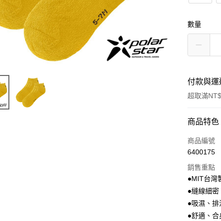
數量
付款與運
超取滿NT$
付款方式
商品特色
信用卡一
商品編號
6400175
信用卡分
銷售重點
3 期 
●MIT台灣
6 期 
合作金
●縫線細
華南商
●吸濕、
合作金
超商取貨
上海商
華南商
●舒適、合
國泰世