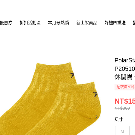
優惠券
折扣活動區
本月最熱銷
新上架商品
好禮四重送
Pola
P205
休閒襪.
超取滿NT$
NT$1
NT$360
尺寸
M