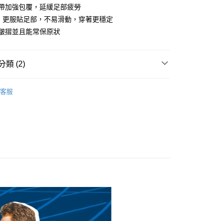
業儲蓄銀行
台北富邦商業銀行
力帶加強包覆，延緩足部疲勞
小企業銀行
台中商業銀行
華商業銀行
兆豐國際商業銀行
，更服貼足部，不易滑動，穿著更穩定
台灣）商業銀行
華泰商業銀行
小企業銀行
台中商業銀行
業銀行
遠東國際商業銀行
生皺摺並且能常保原狀
台灣）商業銀行
華泰商業銀行
業銀行
永豐商業銀行
業銀行
遠東國際商業銀行
業銀行
星展（台灣）商業銀行
業銀行
永豐商業銀行
際商業銀行
中國信託商業銀行
類 (2)
業銀行
星展（台灣）商業銀行
天信用卡公司
際商業銀行
中國信託商業銀行
PolarStar 台灣
天信用卡公司
客服
享後付
 專區
排汗襪
FTEE先享後付」】
先享後付是「在收到商品之後才付款」的支付方式。 讓您購物簡單
心！
：不需註冊會員、不需綁卡、不需儲值。
：只要手機號碼，簡訊認證，即可結帳。
取貨
：先確認商品／服務後，再付款。
0，滿NT$1,000(含以上)免運費
EE先享後付」結帳流程】
家取貨
方式選擇「AFTEE先享後付」後，將跳轉至「AFTEE先享後
頁面，進行簡訊認證並確認金額後，即可完成結帳。
0，滿NT$1,000(含以上)免運費
成立數日內，您將收到繳費通知簡訊。
費通知簡訊後14天內，點擊此簡訊中的連結，可透過四大超商
貨付款