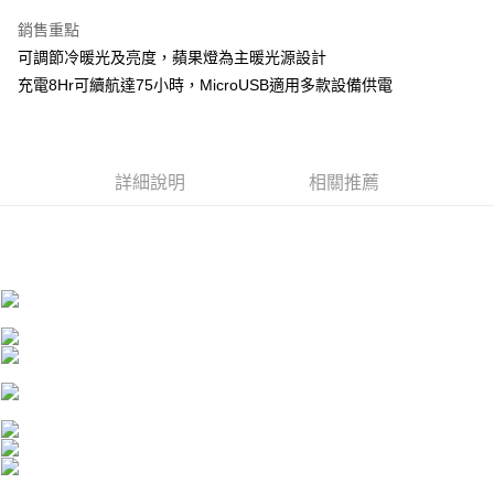
3 期 0 利率 每期
NT$263
21家銀行
銷售重點
6 期 0 利率 每期
NT$131
21家銀行
合作金庫商業銀行
第一商業銀行
可調節冷暖光及亮度，蘋果燈為主暖光源設計
華南商業銀行
彰化商業銀行
合作金庫商業銀行
第一商業銀行
超商取貨付款
充電8Hr可續航達75小時，MicroUSB適用多款設備供電
上海商業儲蓄銀行
台北富邦商業銀行
華南商業銀行
彰化商業銀行
國泰世華商業銀行
兆豐國際商業銀行
LINE Pay
上海商業儲蓄銀行
台北富邦商業銀行
臺灣中小企業銀行
台中商業銀行
國泰世華商業銀行
兆豐國際商業銀行
匯豐（台灣）商業銀行
華泰商業銀行
Apple Pay
臺灣中小企業銀行
台中商業銀行
聯邦商業銀行
遠東國際商業銀行
詳細說明
相關推薦
匯豐（台灣）商業銀行
華泰商業銀行
街口支付
元大商業銀行
永豐商業銀行
聯邦商業銀行
遠東國際商業銀行
玉山商業銀行
星展（台灣）商業銀行
元大商業銀行
永豐商業銀行
悠遊付
台新國際商業銀行
中國信託商業銀行
玉山商業銀行
星展（台灣）商業銀行
台灣樂天信用卡公司
台新國際商業銀行
中國信託商業銀行
全盈+PAY
台灣樂天信用卡公司
AFTEE先享後付
相關說明
【關於「AFTEE先享後付」】
AFTEE先享後付是「在收到商品之後才付款」的支付方式。 讓您購物簡單
運送方式
便利好安心！
１．簡單：不需註冊會員、不需綁卡、不需儲值。
全家付款取貨
２．便利：只要手機號碼，簡訊認證，即可結帳。
每筆NT$60，滿NT$1,000(含以上)免運費
３．安心：先確認商品／服務後，再付款。