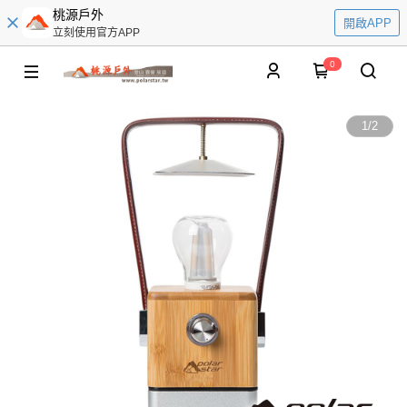
桃源戶外
開啟APP
立刻使用官方APP
0
1
/
2