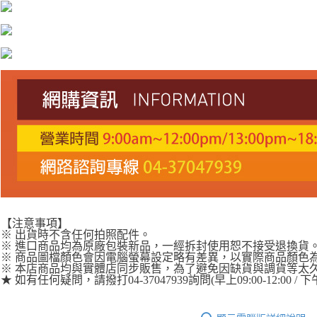
付款後全家取貨
【「AFTEE先享後付」結帳流程】
１．於結帳方式選擇「AFTEE先享後付」後，將跳轉至「AFTEE先享後付」
每筆NT$60，滿NT$1,000(含以上)免運費
結帳頁面，進行簡訊認證並確認金額後，即可完成結帳。
２．訂單成立數日內，您將收到繳費通知簡訊。
萊爾富取貨付款
３．收到繳費通知簡訊後14天內，點擊此簡訊中的連結，可透過四大超商／
每筆NT$60，滿NT$1,000(含以上)免運費
ATM／網路銀行／等多元方式進行付款，方視為交易完成。
※ 請注意：結帳手續完成當下不需立刻繳費，但若您需要取消訂單，請聯絡
付款後萊爾富取貨
購買商品的店家。未經商家同意取消之訂單仍視為有效，需透過AFTEE先享
後付繳納相關費用。
每筆NT$60，滿NT$1,000(含以上)免運費
※ 交易是否成功請以「AFTEE先享後付 」之結帳頁面顯示為準，若有關於
是否繳費成功／繳費後需取消欲退款等相關疑問，請聯繫「AFTEE先享後付
7-11付款取貨
客戶支援中心」
https://netprotections.freshdesk.com/support/home
每筆NT$60，滿NT$1,000(含以上)免運費
【注意事項】
１．透過由恩沛科技股份有限公司提供之「AFTEE先享後付」服務完成之交
付款後7-11取貨
易，需依本服務之必要範圍內提供個人資料，並將交易相關給付款項請求債
每筆NT$60，滿NT$1,000(含以上)免運費
權轉讓予恩沛科技股份有限公司。
【注意事項】
２．關於個人資料處理事宜，請瀏覽以下網址：
※ 出貨時不含任何拍照配件。
宅配到府
https://aftee.tw/terms/#terms3
※ 進口商品均為原廠包裝新品，一經拆封使用恕不接受退換貨
３．未成年的使用者請事先徵得法定代理人或監護人之同意方可使用
※ 商品圖檔顏色會因電腦螢幕設定略有差異，以實際商品顏色
每筆NT$100，滿NT$1,000(含以上)免運費
※ 本店商品均與實體店同步販售，為了避免因缺貨與調貨等太
「AFTEE先享後付」，若未經同意申辦者引起之損失，本公司不負相關責
★ 如有任何疑問，請撥打04-37047939詢問(早上09:00-12:00 / 下午
任。
桃源戶外門市取貨
４．使用「AFTEE先享後付」時，將依據個別帳號之用戶狀況，依本公司即
每筆NT$100，滿NT$1,000(含以上)免運費
時審查核予不同之上限額度；若仍有額度不足之情形，本公司將視審查結果