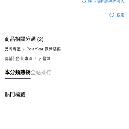
顯示電腦版詳細說明
請求用戶進行身份認證。
宅配
５．嚴禁一人註冊多個帳號或使用他人資訊註冊。若發現惡意使用之情形，
恩沛科技股份有限公司將有權停止該用戶之使用額度並採取法律行動。
每筆NT$100，滿NT$1,000(含以上)免運費
客服
商品相關分類 (2)
品牌專區
PolarStar 露營裝備
露營│登山 專區
┌ 營燈
本分類熱銷
全站排行
熱門標籤