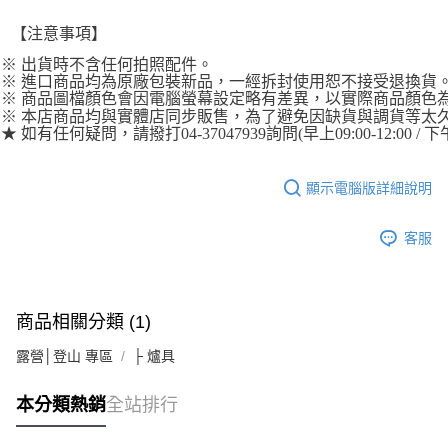
每筆NT$100，滿NT$1,000(含以上)免運費
時審查核予不同之上限額度；若仍有額度不足之情形，本公司將視審查結果
請求用戶進行身份認證。
【注意事項】
宅配
５．嚴禁一人註冊多個帳號或使用他人資訊註冊。若發現惡意使用之情形，
※ 出貨時不含任何拍照配件。
恩沛科技股份有限公司將有權停止該用戶之使用額度並採取法律行動。
每筆NT$100，滿NT$1,000(含以上)免運費
※ 進口商品均為原廠包裝新品，一經拆封使用恕不接受退換貨
※ 商品圖檔顏色會因電腦螢幕設定略有差異，以實際商品顏色
※ 本店商品均與實體店同步販售，為了避免因缺貨與調貨等太
★ 如有任何疑問，請撥打04-37047939詢問(早上09:00-12:00 / 下午
顯示電腦版詳細說明
客服
商品相關分類 (1)
露營│登山 專區
├ 爐具
本分類熱銷
全站排行