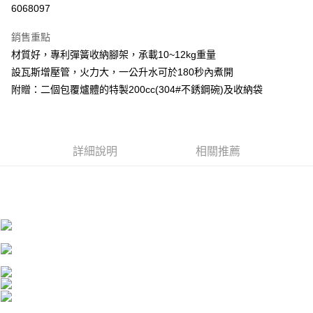
6068097
3 期 0 利率 每期
NT$880
21家銀行
銷售重點
6 期 0 利率 每期
NT$440
21家銀行
合作金庫商業銀行
第一商業銀行
材質好，專利彈簧收納腳架，承載10~12kg重量
華南商業銀行
彰化商業銀行
合作金庫商業銀行
第一商業銀行
超商取貨付款
設瓦斯增壓管，火力大，一公升水可於180秒內煮開
上海商業儲蓄銀行
台北富邦商業銀行
華南商業銀行
彰化商業銀行
國泰世華商業銀行
兆豐國際商業銀行
附贈：二個包覆爐體的特製200cc(304#不銹鋼碗)及收納袋
LINE Pay
上海商業儲蓄銀行
台北富邦商業銀行
臺灣中小企業銀行
台中商業銀行
國泰世華商業銀行
兆豐國際商業銀行
匯豐（台灣）商業銀行
華泰商業銀行
Apple Pay
臺灣中小企業銀行
台中商業銀行
聯邦商業銀行
遠東國際商業銀行
匯豐（台灣）商業銀行
華泰商業銀行
街口支付
元大商業銀行
永豐商業銀行
詳細說明
相關推薦
聯邦商業銀行
遠東國際商業銀行
玉山商業銀行
星展（台灣）商業銀行
元大商業銀行
永豐商業銀行
悠遊付
台新國際商業銀行
中國信託商業銀行
玉山商業銀行
星展（台灣）商業銀行
台灣樂天信用卡公司
台新國際商業銀行
中國信託商業銀行
全盈+PAY
台灣樂天信用卡公司
AFTEE先享後付
相關說明
【關於「AFTEE先享後付」】
AFTEE先享後付是「在收到商品之後才付款」的支付方式。 讓您購物簡單
運送方式
便利好安心！
１．簡單：不需註冊會員、不需綁卡、不需儲值。
全家付款取貨
２．便利：只要手機號碼，簡訊認證，即可結帳。