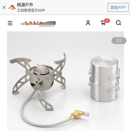
桃源戶外
開啟APP
立刻使用官方APP
0
1
/
2