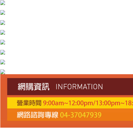
每筆NT$60，滿NT$1,000(含以上)免運費
３．安心：先確認商品／服務後，再付款。
付款後全家取貨
【「AFTEE先享後付」結帳流程】
１．於結帳方式選擇「AFTEE先享後付」後，將跳轉至「AFTEE先享後付」
每筆NT$60，滿NT$1,000(含以上)免運費
結帳頁面，進行簡訊認證並確認金額後，即可完成結帳。
２．訂單成立數日內，您將收到繳費通知簡訊。
萊爾富取貨付款
３．收到繳費通知簡訊後14天內，點擊此簡訊中的連結，可透過四大超商／
每筆NT$60，滿NT$1,000(含以上)免運費
ATM／網路銀行／等多元方式進行付款，方視為交易完成。
※ 請注意：結帳手續完成當下不需立刻繳費，但若您需要取消訂單，請聯絡
付款後萊爾富取貨
購買商品的店家。未經商家同意取消之訂單仍視為有效，需透過AFTEE先享
後付繳納相關費用。
每筆NT$60，滿NT$1,000(含以上)免運費
※ 交易是否成功請以「AFTEE先享後付 」之結帳頁面顯示為準，若有關於
是否繳費成功／繳費後需取消欲退款等相關疑問，請聯繫「AFTEE先享後付
7-11付款取貨
客戶支援中心」
https://netprotections.freshdesk.com/support/home
每筆NT$60，滿NT$1,000(含以上)免運費
【注意事項】
１．透過由恩沛科技股份有限公司提供之「AFTEE先享後付」服務完成之交
付款後7-11取貨
易，需依本服務之必要範圍內提供個人資料，並將交易相關給付款項請求債
每筆NT$60，滿NT$1,000(含以上)免運費
權轉讓予恩沛科技股份有限公司。
２．關於個人資料處理事宜，請瀏覽以下網址：
宅配到府
https://aftee.tw/terms/#terms3
３．未成年的使用者請事先徵得法定代理人或監護人之同意方可使用
每筆NT$100，滿NT$1,000(含以上)免運費
「AFTEE先享後付」，若未經同意申辦者引起之損失，本公司不負相關責
任。
桃源戶外門市取貨
４．使用「AFTEE先享後付」時，將依據個別帳號之用戶狀況，依本公司即