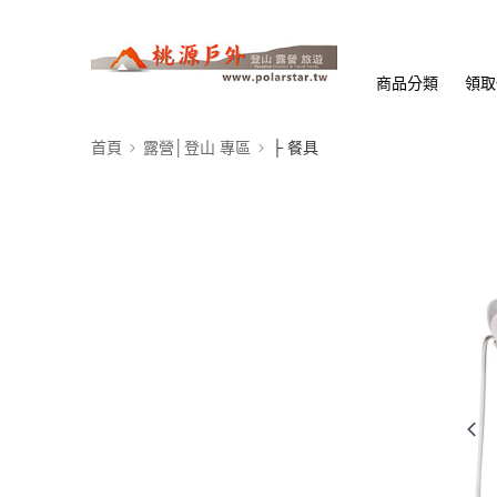
商品分類
領取
首頁
露營│登山 專區
├ 餐具