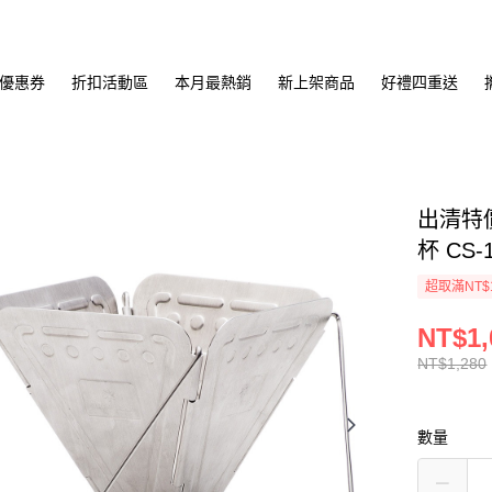
優惠券
折扣活動區
本月最熱銷
新上架商品
好禮四重送
出清特價
杯 CS
超取滿NT$
NT$1,
NT$1,280
數量