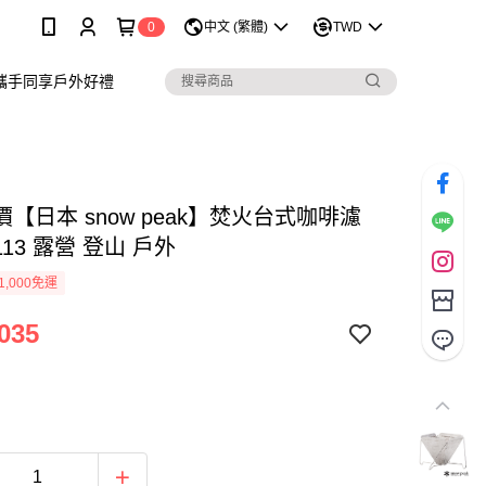
0
中文 (繁體)
TWD
攜手同享戶外好禮
【日本 snow peak】焚火台式咖啡濾
-113 露營 登山 戶外
1,000免運
035