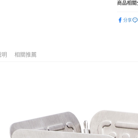
街口支付
商品相關分
元大商
聯邦商
玉山商
元大商
悠遊付
露營│登山
台新國
玉山商
分享
台灣樂
台新國
全盈+PAY
品牌專區
台灣樂
AFTEE先
相關說明
【關於「A
說明
相關推薦
AFTEE
便利好安
運送方式
１．簡單
２．便利
全家付款
３．安心
每筆NT$6
【「AFT
付款後全
１．於結帳
付」結帳
每筆NT$6
２．訂單
３．收到繳
萊爾富取
／ATM／
每筆NT$6
※ 請注意
絡購買商品
先享後付
付款後萊