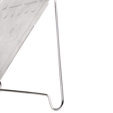
否成功請以「AFTEE先享後付 」之結帳頁面顯示為準，若有關於
0，滿NT$1,000(含以上)免運費
功／繳費後需取消欲退款等相關疑問，請聯繫「AFTEE先享後
援中心」
https://netprotections.freshdesk.com/support/home
取貨
項】
0，滿NT$1,000(含以上)免運費
恩沛科技股份有限公司提供之「AFTEE先享後付」服務完成之
依本服務之必要範圍內提供個人資料，並將交易相關給付款項請
1取貨
讓予恩沛科技股份有限公司。
0，滿NT$1,000(含以上)免運費
個人資料處理事宜，請瀏覽以下網址：
ee.tw/terms/#terms3
年的使用者請事先徵得法定代理人或監護人之同意方可使用
E先享後付」，若未經同意申辦者引起之損失，本公司不負相關責
00，滿NT$1,000(含以上)免運費
AFTEE先享後付」時，將依據個別帳號之用戶狀況，依本公司
門市取貨
核予不同之上限額度；若仍有額度不足之情形，本公司將視審查
00，滿NT$1,000(含以上)免運費
用戶進行身份認證。
一人註冊多個帳號或使用他人資訊註冊。若發現惡意使用之情
科技股份有限公司將有權停止該用戶之使用額度並採取法律行
00，滿NT$1,000(含以上)免運費