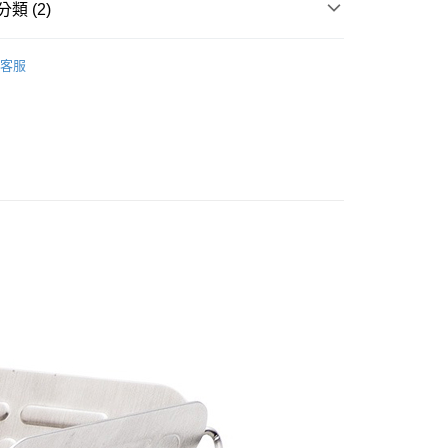
類 (2)
業銀行
永豐商業銀行
業銀行
遠東國際商業銀行
業銀行
星展（台灣）商業銀行
業銀行
永豐商業銀行
 專區
├ 餐具
際商業銀行
中國信託商業銀行
業銀行
星展（台灣）商業銀行
客服
天信用卡公司
際商業銀行
中國信託商業銀行
Snow peak 戶外精品
天信用卡公司
享後付
FTEE先享後付」】
先享後付是「在收到商品之後才付款」的支付方式。 讓您購物簡單
心！
：不需註冊會員、不需綁卡、不需儲值。
：只要手機號碼，簡訊認證，即可結帳。
取貨
：先確認商品／服務後，再付款。
0，滿NT$1,000(含以上)免運費
EE先享後付」結帳流程】
家取貨
方式選擇「AFTEE先享後付」後，將跳轉至「AFTEE先享後
頁面，進行簡訊認證並確認金額後，即可完成結帳。
0，滿NT$1,000(含以上)免運費
成立數日內，您將收到繳費通知簡訊。
費通知簡訊後14天內，點擊此簡訊中的連結，可透過四大超商
貨付款
網路銀行／等多元方式進行付款，方視為交易完成。
0，滿NT$1,000(含以上)免運費
：結帳手續完成當下不需立刻繳費，但若您需要取消訂單，請聯
的店家。未經商家同意取消之訂單仍視為有效，需透過AFTEE
繳納相關費用。
爾富取貨