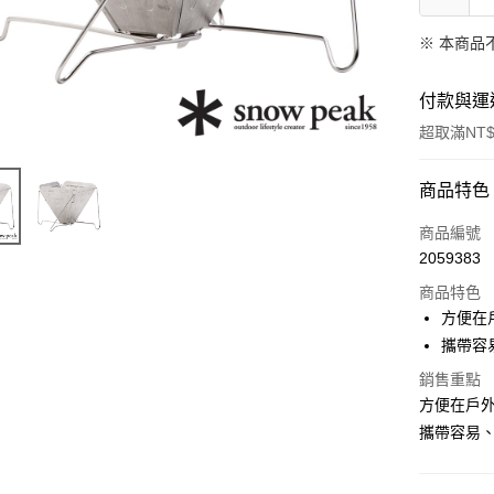
※ 本商品
付款與運
超取滿NT$
付款方式
商品特色
信用卡一
商品編號
2059383
信用卡分
商品特色
3 期 
方便在
6 期 
合作金
攜帶容
華南商
合作金
超商取貨
銷售重點
上海商
華南商
方便在戶
國泰世
LINE Pay
上海商
攜帶容易
臺灣中
國泰世
匯豐（
Apple Pay
臺灣中
聯邦商
匯豐（