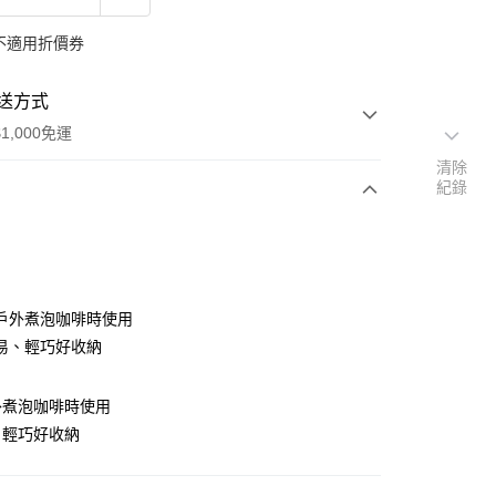
不適用折價券
送方式
1,000免運
清除
紀錄
次付款
期付款
0 利率 每期
NT$345
21家銀行
戶外煮泡咖啡時使用
0 利率 每期
NT$172
21家銀行
庫商業銀行
第一商業銀行
易、輕巧好收納
業銀行
彰化商業銀行
庫商業銀行
第一商業銀行
付款
業儲蓄銀行
台北富邦商業銀行
業銀行
彰化商業銀行
外煮泡咖啡時使用
華商業銀行
兆豐國際商業銀行
業儲蓄銀行
台北富邦商業銀行
、輕巧好收納
小企業銀行
台中商業銀行
華商業銀行
兆豐國際商業銀行
台灣）商業銀行
華泰商業銀行
小企業銀行
台中商業銀行
業銀行
遠東國際商業銀行
台灣）商業銀行
華泰商業銀行