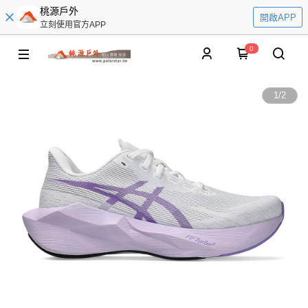
桃源戶外
開啟APP
立刻使用官方APP
0
1
/
2