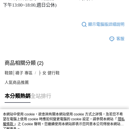
下午13:00~18:00,週日公休)
顯示電腦版詳細說明
客服
商品相關分類 (2)
鞋類│襪子 專區
├ 女 健行鞋
人氣商品推薦
本分類熱銷
全站排行
本網站中使用 cookie，欲查詢有關本網站使用 cookie 方式之詳情，及若您不希
熱門標籤
望在電腦上使用 cookie 時應如何變更電腦的 cookie 設定，請參閱本網站「
隱私
權條款
」之 Cookie 聲明。您繼續使用本網站即表示您同意本公司得按本網站使