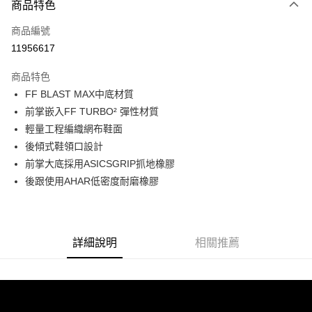
商品特色
信用卡一次付款
商品編號
信用卡分期付款
11956617
3 期 0 利率 每期
NT$1,221
21家銀行
商品特色
6 期 0 利率 每期
NT$610
21家銀行
合作金庫商業銀行
第一商業銀行
FF BLAST MAX中底材質
華南商業銀行
彰化商業銀行
合作金庫商業銀行
第一商業銀行
超商取貨付款
前掌嵌入FF TURBO² 彈性材質
上海商業儲蓄銀行
台北富邦商業銀行
華南商業銀行
彰化商業銀行
國泰世華商業銀行
兆豐國際商業銀行
輕量工程編織網布鞋面
LINE Pay
上海商業儲蓄銀行
台北富邦商業銀行
臺灣中小企業銀行
台中商業銀行
後傾式鞋領口設計
國泰世華商業銀行
兆豐國際商業銀行
匯豐（台灣）商業銀行
華泰商業銀行
Apple Pay
臺灣中小企業銀行
台中商業銀行
前掌大底採用ASICSGRIP抓地橡膠
聯邦商業銀行
遠東國際商業銀行
匯豐（台灣）商業銀行
華泰商業銀行
後跟使用AHAR低密度耐磨橡膠
街口支付
元大商業銀行
永豐商業銀行
聯邦商業銀行
遠東國際商業銀行
玉山商業銀行
星展（台灣）商業銀行
元大商業銀行
永豐商業銀行
悠遊付
台新國際商業銀行
中國信託商業銀行
玉山商業銀行
星展（台灣）商業銀行
台灣樂天信用卡公司
台新國際商業銀行
中國信託商業銀行
Google Pay
詳細說明
相關推薦
台灣樂天信用卡公司
全盈+PAY
AFTEE先享後付
相關說明