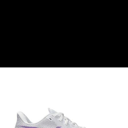
【關於「AFTEE先享後付」】
AFTEE先享後付是「在收到商品之後才付款」的支付方式。 讓您購物簡單
運送方式
便利好安心！
１．簡單：不需註冊會員、不需綁卡、不需儲值。
全家付款取貨
２．便利：只要手機號碼，簡訊認證，即可結帳。
每筆NT$60，滿NT$1,000(含以上)免運費
３．安心：先確認商品／服務後，再付款。
付款後全家取貨
【「AFTEE先享後付」結帳流程】
１．於結帳方式選擇「AFTEE先享後付」後，將跳轉至「AFTEE先享後付」
每筆NT$60，滿NT$1,000(含以上)免運費
結帳頁面，進行簡訊認證並確認金額後，即可完成結帳。
２．訂單成立數日內，您將收到繳費通知簡訊。
萊爾富取貨付款
３．收到繳費通知簡訊後14天內，點擊此簡訊中的連結，可透過四大超商／
每筆NT$60，滿NT$1,000(含以上)免運費
ATM／網路銀行／等多元方式進行付款，方視為交易完成。
※ 請注意：結帳手續完成當下不需立刻繳費，但若您需要取消訂單，請聯絡
付款後萊爾富取貨
購買商品的店家。未經商家同意取消之訂單仍視為有效，需透過AFTEE先享
後付繳納相關費用。
每筆NT$60，滿NT$1,000(含以上)免運費
※ 交易是否成功請以「AFTEE先享後付 」之結帳頁面顯示為準，若有關於
是否繳費成功／繳費後需取消欲退款等相關疑問，請聯繫「AFTEE先享後付
7-11付款取貨
客戶支援中心」
https://netprotections.freshdesk.com/support/home
每筆NT$60，滿NT$1,000(含以上)免運費
【注意事項】
１．透過由恩沛科技股份有限公司提供之「AFTEE先享後付」服務完成之交
付款後7-11取貨
易，需依本服務之必要範圍內提供個人資料，並將交易相關給付款項請求債
每筆NT$60，滿NT$1,000(含以上)免運費
權轉讓予恩沛科技股份有限公司。
２．關於個人資料處理事宜，請瀏覽以下網址：