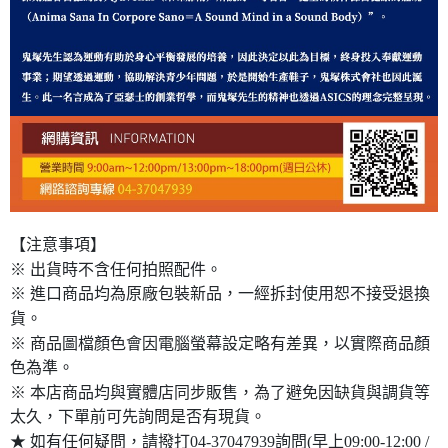
【注意事項】
※ 出貨時不含任何拍照配件。
※ 進口商品均為原廠包裝新品，一經拆封使用恕不接受退換
貨。
※ 商品圖檔顏色會因電腦螢幕設定略有差異，以實際商品顏
色為準。
※ 本店商品均與實體店同步販售，為了避免因缺貨與調貨等
太久，下單前可先詢問是否有現貨。
★ 如有任何疑問，請撥打04-37047939詢問(早上09:00-12:00 /