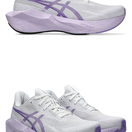
宅配到府
https://aftee.tw/terms/#terms3
３．未成年的使用者請事先徵得法定代理人或監護人之同意方可使用
每筆NT$100，滿NT$1,000(含以上)免運費
「AFTEE先享後付」，若未經同意申辦者引起之損失，本公司不負相關責
任。
桃源戶外門市取貨
４．使用「AFTEE先享後付」時，將依據個別帳號之用戶狀況，依本公司即
每筆NT$100，滿NT$1,000(含以上)免運費
時審查核予不同之上限額度；若仍有額度不足之情形，本公司將視審查結果
請求用戶進行身份認證。
宅配
５．嚴禁一人註冊多個帳號或使用他人資訊註冊。若發現惡意使用之情形，
恩沛科技股份有限公司將有權停止該用戶之使用額度並採取法律行動。
每筆NT$100，滿NT$1,000(含以上)免運費