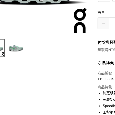
數量
付款與運
超取滿NT$
付款方式
商品特色
信用卡一
商品編號
11953004
信用卡分
商品特色
3 期 
加寬版
6 期 
合作金
三層Cl
華南商
Speed
合作金
超商取貨
上海商
華南商
工程網
國泰世