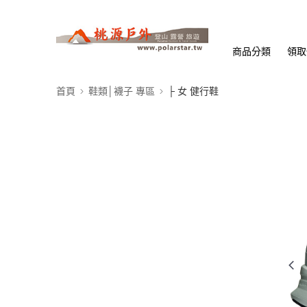
商品分類
領取
首頁
鞋類│襪子 專區
├ 女 健行鞋