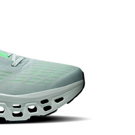
成立數日內，您將收到繳費通知簡訊。
費通知簡訊後14天內，點擊此簡訊中的連結，可透過四大超商
貨付款
網路銀行／等多元方式進行付款，方視為交易完成。
0，滿NT$1,000(含以上)免運費
：結帳手續完成當下不需立刻繳費，但若您需要取消訂單，請聯
的店家。未經商家同意取消之訂單仍視為有效，需透過AFTEE
繳納相關費用。
爾富取貨
否成功請以「AFTEE先享後付 」之結帳頁面顯示為準，若有關於
0，滿NT$1,000(含以上)免運費
功／繳費後需取消欲退款等相關疑問，請聯繫「AFTEE先享後
援中心」
https://netprotections.freshdesk.com/support/home
取貨
項】
0，滿NT$1,000(含以上)免運費
恩沛科技股份有限公司提供之「AFTEE先享後付」服務完成之
依本服務之必要範圍內提供個人資料，並將交易相關給付款項請
1取貨
讓予恩沛科技股份有限公司。
0，滿NT$1,000(含以上)免運費
個人資料處理事宜，請瀏覽以下網址：
ee.tw/terms/#terms3
年的使用者請事先徵得法定代理人或監護人之同意方可使用
E先享後付」，若未經同意申辦者引起之損失，本公司不負相關責
00，滿NT$1,000(含以上)免運費
AFTEE先享後付」時，將依據個別帳號之用戶狀況，依本公司
門市取貨
核予不同之上限額度；若仍有額度不足之情形，本公司將視審查
00，滿NT$1,000(含以上)免運費
用戶進行身份認證。
一人註冊多個帳號或使用他人資訊註冊。若發現惡意使用之情
科技股份有限公司將有權停止該用戶之使用額度並採取法律行
00，滿NT$1,000(含以上)免運費