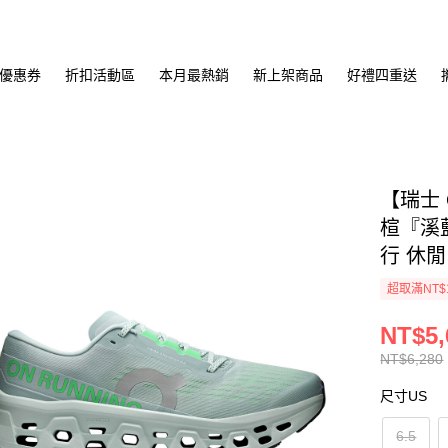
優惠券
折扣活動區
本月最熱銷
新上架商品
好禮四重送
【瑞士 
楦『溪藍
行 休閒
超取滿NT$
NT$5,
NT$6,280
尺寸US
6.5