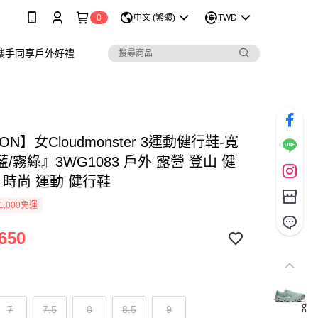
0
中文 (繁體)
TWD
攜手同享戶外好禮
ON】女Cloudmonster 3運動健行鞋-寬
/霧綠』3WG1083 戶外 露營 登山 健
 時尚 運動 健行鞋
1,000免運
650
7
7.5
8
8.5
9