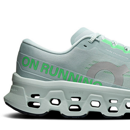
２．訂單
３．收到繳
萊爾富取
／ATM／
每筆NT$6
※ 請注意
絡購買商品
先享後付
付款後萊
※ 交易是
每筆NT$6
是否繳費成
付客戶支
7-11付款
【注意事
每筆NT$6
１．透過由
交易，需
付款後7-1
求債權轉
每筆NT$6
２．關於
https://aft
宅配到府
３．未成
「AFTE
每筆NT$1
任。
４．使用「
桃源戶外
即時審查
每筆NT$1
結果請求
５．嚴禁
宅配
形，恩沛
動。
每筆NT$1