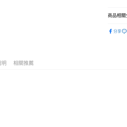
LINE Pay
上海商
臺灣中
國泰世
匯豐（
Apple Pay
臺灣中
商品相關分
聯邦商
匯豐（
街口支付
元大商
聯邦商
鞋類│襪子
玉山商
分享
元大商
悠遊付
台新國
品牌專區
玉山商
台灣樂
台新國
Google Pa
台灣樂
全盈+PAY
說明
相關推薦
AFTEE先
相關說明
【關於「A
AFTEE
便利好安
運送方式
１．簡單
２．便利
全家付款
３．安心
每筆NT$6
【「AFT
付款後全
１．於結帳
付」結帳
每筆NT$6