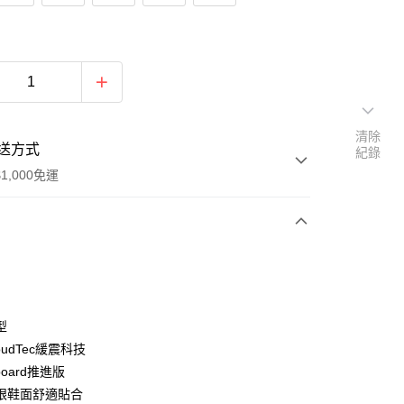
清除
送方式
紀錄
1,000免運
次付款
期付款
0 利率 每期
NT$1,883
21家銀行
型
0 利率 每期
NT$941
21家銀行
庫商業銀行
第一商業銀行
oudTec緩震科技
業銀行
彰化商業銀行
board推進版
庫商業銀行
第一商業銀行
付款
業儲蓄銀行
台北富邦商業銀行
業銀行
彰化商業銀行
眼鞋面舒適貼合
華商業銀行
兆豐國際商業銀行