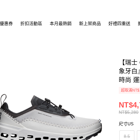
優惠券
折扣活動區
本月最熱銷
新上架商品
好禮四重送
【瑞士 
象牙白』
時尚 
超取滿NT$
NT$4,
NT$5,280
尺寸US
8.5