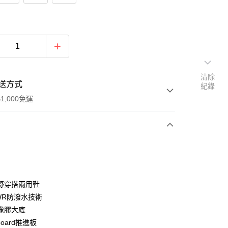
清除
送方式
紀錄
1,000免運
次付款
期付款
0 利率 每期
NT$1,583
21家銀行
野穿搭兩用鞋
0 利率 每期
NT$791
21家銀行
庫商業銀行
第一商業銀行
WR防潑水技術
業銀行
彰化商業銀行
橡膠大底
庫商業銀行
第一商業銀行
付款
業儲蓄銀行
台北富邦商業銀行
業銀行
彰化商業銀行
board推進板
華商業銀行
兆豐國際商業銀行