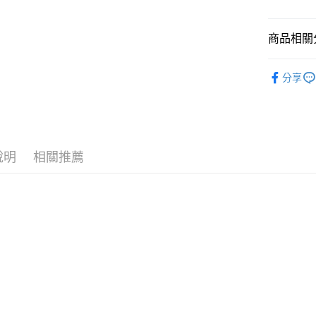
LINE Pay
上海商
臺灣中
國泰世
匯豐（
Apple Pay
臺灣中
商品相關分
聯邦商
匯豐（
街口支付
元大商
聯邦商
鞋類│襪子
玉山商
分享
元大商
悠遊付
台新國
品牌專區
玉山商
台灣樂
台新國
Google Pa
台灣樂
全盈+PAY
說明
相關推薦
AFTEE先
相關說明
【關於「A
AFTEE
便利好安
運送方式
１．簡單
２．便利
全家付款
３．安心
每筆NT$6
【「AFT
付款後全
１．於結帳
付」結帳
每筆NT$6