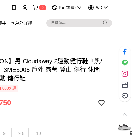
0
中文 (繁體)
TWD
攜手同享戶外好禮
ON】男 Cloudaway 2運動健行鞋『黑/
3ME3005 戶外 露營 登山 健行 休閒
運動 健行鞋
1,000免運
750
9
9.5
10