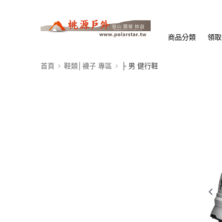
商品分類
領取
首頁
鞋類│襪子 專區
├ 男 健行鞋