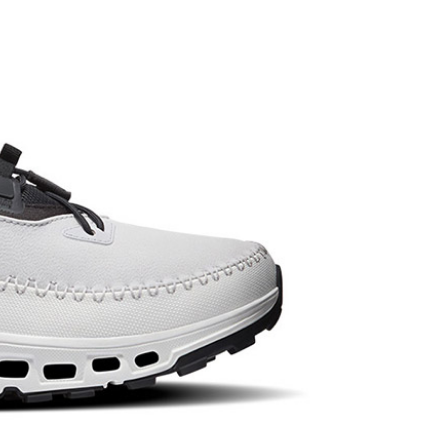
成立數日內，您將收到繳費通知簡訊。
費通知簡訊後14天內，點擊此簡訊中的連結，可透過四大超商
貨付款
網路銀行／等多元方式進行付款，方視為交易完成。
0，滿NT$1,000(含以上)免運費
：結帳手續完成當下不需立刻繳費，但若您需要取消訂單，請聯
的店家。未經商家同意取消之訂單仍視為有效，需透過AFTEE
繳納相關費用。
爾富取貨
否成功請以「AFTEE先享後付 」之結帳頁面顯示為準，若有關於
0，滿NT$1,000(含以上)免運費
功／繳費後需取消欲退款等相關疑問，請聯繫「AFTEE先享後
援中心」
https://netprotections.freshdesk.com/support/home
取貨
項】
0，滿NT$1,000(含以上)免運費
恩沛科技股份有限公司提供之「AFTEE先享後付」服務完成之
依本服務之必要範圍內提供個人資料，並將交易相關給付款項請
1取貨
讓予恩沛科技股份有限公司。
0，滿NT$1,000(含以上)免運費
個人資料處理事宜，請瀏覽以下網址：
ee.tw/terms/#terms3
年的使用者請事先徵得法定代理人或監護人之同意方可使用
E先享後付」，若未經同意申辦者引起之損失，本公司不負相關責
00，滿NT$1,000(含以上)免運費
AFTEE先享後付」時，將依據個別帳號之用戶狀況，依本公司
門市取貨
核予不同之上限額度；若仍有額度不足之情形，本公司將視審查
00，滿NT$1,000(含以上)免運費
用戶進行身份認證。
一人註冊多個帳號或使用他人資訊註冊。若發現惡意使用之情
科技股份有限公司將有權停止該用戶之使用額度並採取法律行
00，滿NT$1,000(含以上)免運費