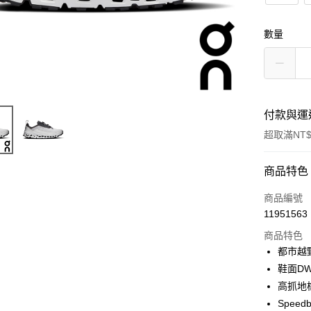
數量
付款與運
超取滿NT$
付款方式
商品特色
信用卡一
商品編號
11951563
信用卡分
商品特色
3 期 
都市越
6 期 
合作金
鞋面D
華南商
高抓地
合作金
超商取貨
上海商
華南商
Speed
國泰世