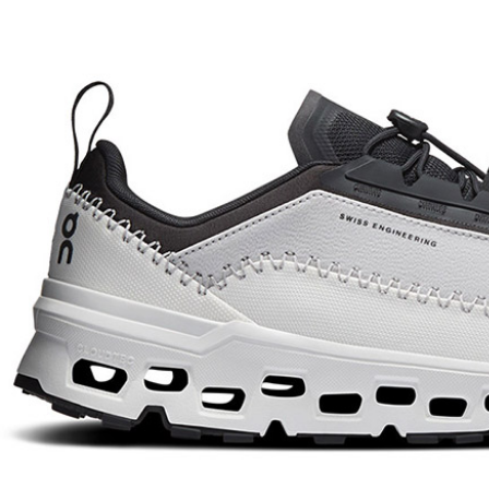
２．訂單
３．收到繳
萊爾富取
／ATM／
每筆NT$6
※ 請注意
絡購買商品
先享後付
付款後萊
※ 交易是
每筆NT$6
是否繳費成
付客戶支
7-11付款
【注意事
每筆NT$6
１．透過由
交易，需
付款後7-1
求債權轉
每筆NT$6
２．關於
https://aft
宅配到府
３．未成
「AFTE
每筆NT$1
任。
４．使用「
桃源戶外
即時審查
每筆NT$1
結果請求
５．嚴禁
宅配
形，恩沛
動。
每筆NT$1