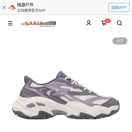
桃源戶外
開啟APP
立刻使用官方APP
0
1
/
2