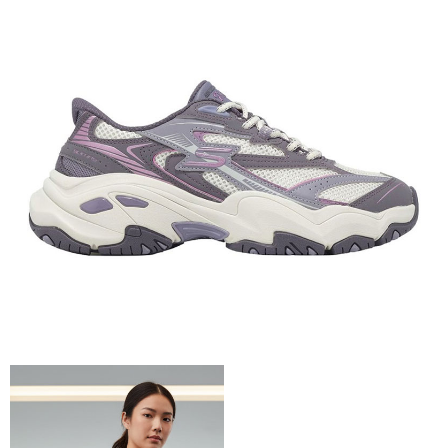
【關於「AFTEE先享後付」】
AFTEE先享後付是「在收到商品之後才付款」的支付方式。 讓您購物簡單
運送方式
便利好安心！
１．簡單：不需註冊會員、不需綁卡、不需儲值。
全家付款取貨
２．便利：只要手機號碼，簡訊認證，即可結帳。
每筆NT$60，滿NT$1,000(含以上)免運費
３．安心：先確認商品／服務後，再付款。
付款後全家取貨
【「AFTEE先享後付」結帳流程】
１．於結帳方式選擇「AFTEE先享後付」後，將跳轉至「AFTEE先享後付」
每筆NT$60，滿NT$1,000(含以上)免運費
結帳頁面，進行簡訊認證並確認金額後，即可完成結帳。
２．訂單成立數日內，您將收到繳費通知簡訊。
萊爾富取貨付款
３．收到繳費通知簡訊後14天內，點擊此簡訊中的連結，可透過四大超商／
每筆NT$60，滿NT$1,000(含以上)免運費
ATM／網路銀行／等多元方式進行付款，方視為交易完成。
※ 請注意：結帳手續完成當下不需立刻繳費，但若您需要取消訂單，請聯絡
付款後萊爾富取貨
購買商品的店家。未經商家同意取消之訂單仍視為有效，需透過AFTEE先享
後付繳納相關費用。
每筆NT$60，滿NT$1,000(含以上)免運費
※ 交易是否成功請以「AFTEE先享後付 」之結帳頁面顯示為準，若有關於
是否繳費成功／繳費後需取消欲退款等相關疑問，請聯繫「AFTEE先享後付
7-11付款取貨
客戶支援中心」
https://netprotections.freshdesk.com/support/home
每筆NT$60，滿NT$1,000(含以上)免運費
【注意事項】
１．透過由恩沛科技股份有限公司提供之「AFTEE先享後付」服務完成之交
付款後7-11取貨
易，需依本服務之必要範圍內提供個人資料，並將交易相關給付款項請求債
每筆NT$60，滿NT$1,000(含以上)免運費
權轉讓予恩沛科技股份有限公司。
２．關於個人資料處理事宜，請瀏覽以下網址：