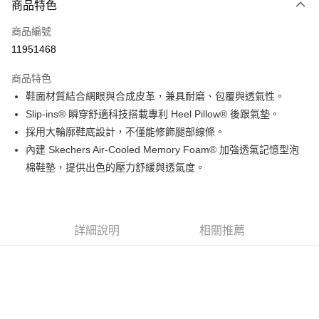
商品特色
信用卡一次付款
商品編號
信用卡分期付款
11951468
3 期 0 利率 每期
NT$1,016
21家銀行
商品特色
6 期 0 利率 每期
NT$508
21家銀行
合作金庫商業銀行
第一商業銀行
鞋面材質結合網眼與合成皮革，兼具耐磨、包覆與透氣性。
華南商業銀行
彰化商業銀行
合作金庫商業銀行
第一商業銀行
超商取貨付款
Slip-ins® 瞬穿舒適科技搭載專利 Heel Pillow® 後跟氣墊。
上海商業儲蓄銀行
台北富邦商業銀行
華南商業銀行
彰化商業銀行
國泰世華商業銀行
兆豐國際商業銀行
採用大輪廓鞋底設計，不僅能修飾腿部線條。
LINE Pay
上海商業儲蓄銀行
台北富邦商業銀行
臺灣中小企業銀行
台中商業銀行
內建 Skechers Air-Cooled Memory Foam® 加強透氣記憶型泡
國泰世華商業銀行
兆豐國際商業銀行
匯豐（台灣）商業銀行
華泰商業銀行
Apple Pay
臺灣中小企業銀行
台中商業銀行
棉鞋墊，提供出色的壓力舒緩與透氣度。
聯邦商業銀行
遠東國際商業銀行
匯豐（台灣）商業銀行
華泰商業銀行
街口支付
元大商業銀行
永豐商業銀行
聯邦商業銀行
遠東國際商業銀行
玉山商業銀行
星展（台灣）商業銀行
元大商業銀行
永豐商業銀行
悠遊付
台新國際商業銀行
中國信託商業銀行
玉山商業銀行
星展（台灣）商業銀行
詳細說明
相關推薦
台灣樂天信用卡公司
台新國際商業銀行
中國信託商業銀行
Google Pay
台灣樂天信用卡公司
全盈+PAY
AFTEE先享後付
相關說明