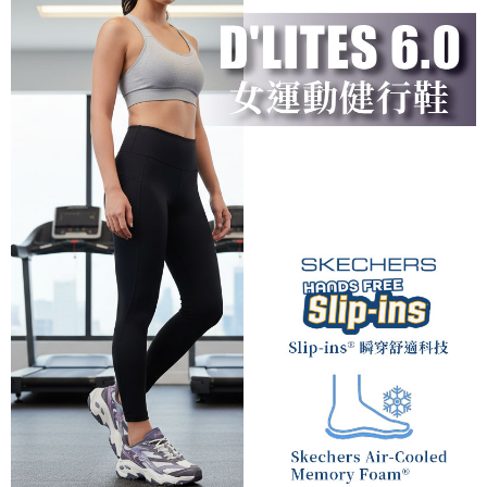
宅配到府
https://aftee.tw/terms/#terms3
３．未成年的使用者請事先徵得法定代理人或監護人之同意方可使用
每筆NT$100，滿NT$1,000(含以上)免運費
「AFTEE先享後付」，若未經同意申辦者引起之損失，本公司不負相關責
任。
桃源戶外門市取貨
４．使用「AFTEE先享後付」時，將依據個別帳號之用戶狀況，依本公司即
每筆NT$100，滿NT$1,000(含以上)免運費
時審查核予不同之上限額度；若仍有額度不足之情形，本公司將視審查結果
請求用戶進行身份認證。
宅配
５．嚴禁一人註冊多個帳號或使用他人資訊註冊。若發現惡意使用之情形，
恩沛科技股份有限公司將有權停止該用戶之使用額度並採取法律行動。
每筆NT$100，滿NT$1,000(含以上)免運費