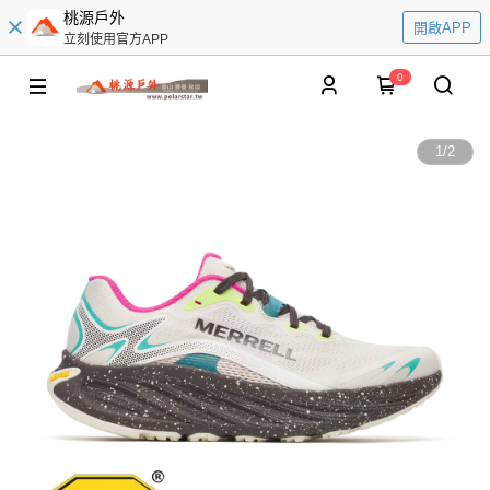
桃源戶外
開啟APP
立刻使用官方APP
0
1
/
2