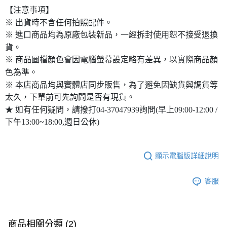
【注意事項】
※ 出貨時不含任何拍照配件。
※ 進口商品均為原廠包裝新品，一經拆封使用恕不接受退換
貨。
※ 商品圖檔顏色會因電腦螢幕設定略有差異，以實際商品顏
色為準。
※ 本店商品均與實體店同步販售，為了避免因缺貨與調貨等
太久，下單前可先詢問是否有現貨。
★ 如有任何疑問，請撥打04-37047939詢問(早上09:00-12:00 /
下午13:00~18:00,週日公休)
顯示電腦版詳細說明
客服
商品相關分類 (2)