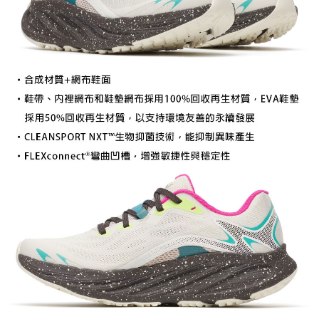
宅配到府
https://aftee.tw/terms/#terms3
３．未成年的使用者請事先徵得法定代理人或監護人之同意方可使用
每筆NT$100，滿NT$1,000(含以上)免運費
「AFTEE先享後付」，若未經同意申辦者引起之損失，本公司不負相關責
任。
桃源戶外門市取貨
４．使用「AFTEE先享後付」時，將依據個別帳號之用戶狀況，依本公司即
每筆NT$100，滿NT$1,000(含以上)免運費
時審查核予不同之上限額度；若仍有額度不足之情形，本公司將視審查結果
請求用戶進行身份認證。
宅配
５．嚴禁一人註冊多個帳號或使用他人資訊註冊。若發現惡意使用之情形，
恩沛科技股份有限公司將有權停止該用戶之使用額度並採取法律行動。
每筆NT$100，滿NT$1,000(含以上)免運費