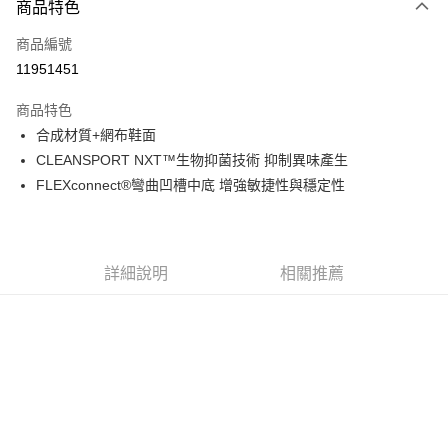
商品特色
信用卡一次付款
商品編號
信用卡分期付款
11951451
3 期 0 利率 每期
NT$1,296
21家銀行
商品特色
6 期 0 利率 每期
NT$648
21家銀行
合作金庫商業銀行
第一商業銀行
合成材質+網布鞋面
華南商業銀行
彰化商業銀行
合作金庫商業銀行
第一商業銀行
超商取貨付款
CLEANSPORT NXT™生物抑菌技術 抑制異味產生
上海商業儲蓄銀行
台北富邦商業銀行
華南商業銀行
彰化商業銀行
國泰世華商業銀行
兆豐國際商業銀行
FLEXconnect®彎曲凹槽中底 增強敏捷性與穩定性
LINE Pay
上海商業儲蓄銀行
台北富邦商業銀行
臺灣中小企業銀行
台中商業銀行
國泰世華商業銀行
兆豐國際商業銀行
匯豐（台灣）商業銀行
華泰商業銀行
Apple Pay
臺灣中小企業銀行
台中商業銀行
聯邦商業銀行
遠東國際商業銀行
匯豐（台灣）商業銀行
華泰商業銀行
街口支付
元大商業銀行
永豐商業銀行
詳細說明
相關推薦
聯邦商業銀行
遠東國際商業銀行
玉山商業銀行
星展（台灣）商業銀行
元大商業銀行
永豐商業銀行
悠遊付
台新國際商業銀行
中國信託商業銀行
玉山商業銀行
星展（台灣）商業銀行
台灣樂天信用卡公司
台新國際商業銀行
中國信託商業銀行
Google Pay
台灣樂天信用卡公司
全盈+PAY
AFTEE先享後付
相關說明