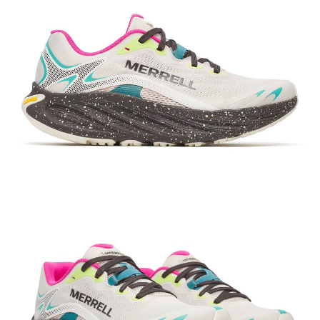
【關於「AFTEE先享後付」】
AFTEE先享後付是「在收到商品之後才付款」的支付方式。 讓您購物簡單
運送方式
便利好安心！
１．簡單：不需註冊會員、不需綁卡、不需儲值。
全家付款取貨
２．便利：只要手機號碼，簡訊認證，即可結帳。
每筆NT$60，滿NT$1,000(含以上)免運費
３．安心：先確認商品／服務後，再付款。
付款後全家取貨
【「AFTEE先享後付」結帳流程】
１．於結帳方式選擇「AFTEE先享後付」後，將跳轉至「AFTEE先享後付」
每筆NT$60，滿NT$1,000(含以上)免運費
結帳頁面，進行簡訊認證並確認金額後，即可完成結帳。
２．訂單成立數日內，您將收到繳費通知簡訊。
萊爾富取貨付款
３．收到繳費通知簡訊後14天內，點擊此簡訊中的連結，可透過四大超商／
每筆NT$60，滿NT$1,000(含以上)免運費
ATM／網路銀行／等多元方式進行付款，方視為交易完成。
※ 請注意：結帳手續完成當下不需立刻繳費，但若您需要取消訂單，請聯絡
付款後萊爾富取貨
購買商品的店家。未經商家同意取消之訂單仍視為有效，需透過AFTEE先享
後付繳納相關費用。
每筆NT$60，滿NT$1,000(含以上)免運費
※ 交易是否成功請以「AFTEE先享後付 」之結帳頁面顯示為準，若有關於
是否繳費成功／繳費後需取消欲退款等相關疑問，請聯繫「AFTEE先享後付
7-11付款取貨
客戶支援中心」
https://netprotections.freshdesk.com/support/home
每筆NT$60，滿NT$1,000(含以上)免運費
【注意事項】
１．透過由恩沛科技股份有限公司提供之「AFTEE先享後付」服務完成之交
付款後7-11取貨
易，需依本服務之必要範圍內提供個人資料，並將交易相關給付款項請求債
每筆NT$60，滿NT$1,000(含以上)免運費
權轉讓予恩沛科技股份有限公司。
２．關於個人資料處理事宜，請瀏覽以下網址：