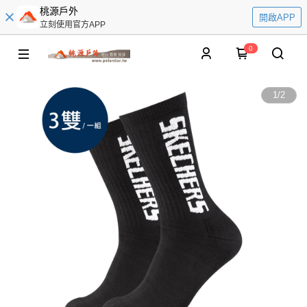
桃源戶外
開啟APP
立刻使用官方APP
0
1
/
2