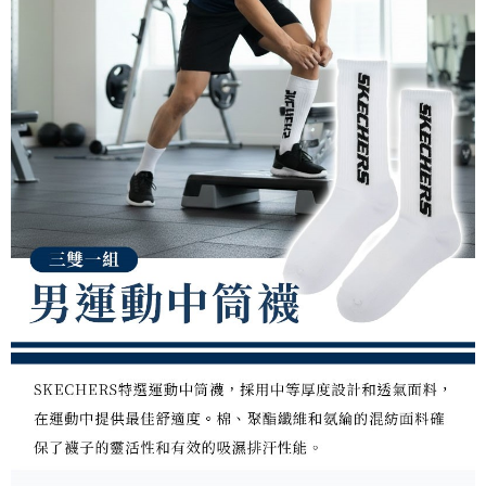
任。
桃源戶外門市取貨
４．使用「AFTEE先享後付」時，將依據個別帳號之用戶狀況，依本公司即
每筆NT$100，滿NT$1,000(含以上)免運費
時審查核予不同之上限額度；若仍有額度不足之情形，本公司將視審查結果
請求用戶進行身份認證。
宅配
５．嚴禁一人註冊多個帳號或使用他人資訊註冊。若發現惡意使用之情形，
恩沛科技股份有限公司將有權停止該用戶之使用額度並採取法律行動。
每筆NT$100，滿NT$1,000(含以上)免運費