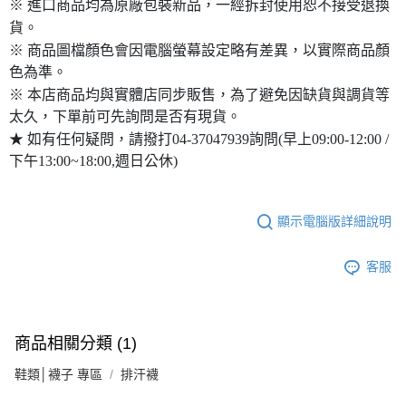
※ 進口商品均為原廠包裝新品，一經拆封使用恕不接受退換
貨。
※ 商品圖檔顏色會因電腦螢幕設定略有差異，以實際商品顏
色為準。
※ 本店商品均與實體店同步販售，為了避免因缺貨與調貨等
太久，下單前可先詢問是否有現貨。
★ 如有任何疑問，請撥打04-37047939詢問(早上09:00-12:00 /
下午13:00~18:00,週日公休)
顯示電腦版詳細說明
客服
商品相關分類 (1)
鞋類│襪子 專區
排汗襪