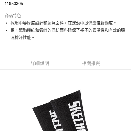
11950305
3 期 0 利率 每期
NT$206
21家銀行
商品特色
6 期 0 利率 每期
NT$103
21家銀行
合作金庫商業銀行
第一商業銀行
採用中等厚度設計和透氣面料，在運動中提供最佳舒適度。
華南商業銀行
彰化商業銀行
合作金庫商業銀行
第一商業銀行
超商取貨付款
棉、聚酯纖維和氨綸的混紡面料確保了襪子的靈活性和有效的吸
上海商業儲蓄銀行
台北富邦商業銀行
華南商業銀行
彰化商業銀行
國泰世華商業銀行
兆豐國際商業銀行
濕排汗性能。
LINE Pay
上海商業儲蓄銀行
台北富邦商業銀行
臺灣中小企業銀行
台中商業銀行
國泰世華商業銀行
兆豐國際商業銀行
匯豐（台灣）商業銀行
華泰商業銀行
Apple Pay
臺灣中小企業銀行
台中商業銀行
聯邦商業銀行
遠東國際商業銀行
匯豐（台灣）商業銀行
華泰商業銀行
街口支付
元大商業銀行
永豐商業銀行
詳細說明
相關推薦
聯邦商業銀行
遠東國際商業銀行
玉山商業銀行
星展（台灣）商業銀行
元大商業銀行
永豐商業銀行
悠遊付
台新國際商業銀行
中國信託商業銀行
玉山商業銀行
星展（台灣）商業銀行
台灣樂天信用卡公司
台新國際商業銀行
中國信託商業銀行
Google Pay
台灣樂天信用卡公司
全盈+PAY
AFTEE先享後付
相關說明
【關於「AFTEE先享後付」】
AFTEE先享後付是「在收到商品之後才付款」的支付方式。 讓您購物簡單
運送方式
便利好安心！